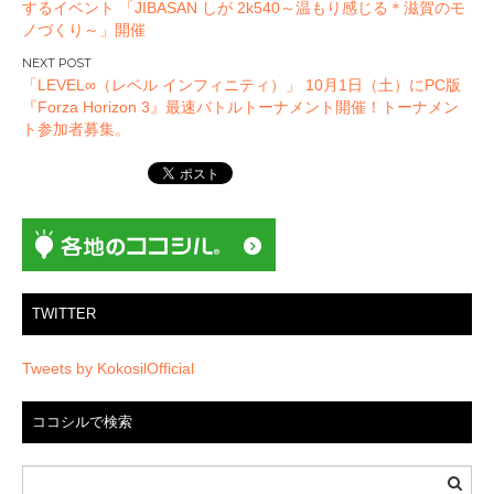
するイベント 「JIBASAN しが 2k540～温もり感じる＊滋賀のモ
ナ
ノづくり～」開催
ビ
ゲ
「LEVEL∞（レベル インフィニティ）」 10月1日（土）にPC版
ー
『Forza Horizon 3』最速バトルトーナメント開催！トーナメン
ト参加者募集。
シ
ョ
ン
TWITTER
Tweets by KokosilOfficial
ココシルで検索