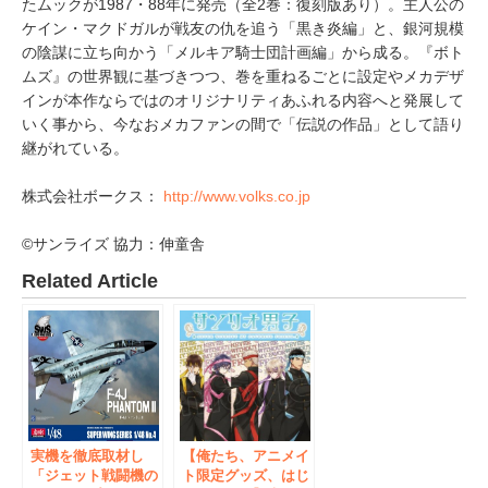
たムックが1987・88年に発売（全2巻：復刻版あり）。主人公の
ケイン・マクドガルが戦友の仇を追う「黒き炎編」と、銀河規模
の陰謀に立ち向かう「メルキア騎士団計画編」から成る。『ボト
ムズ』の世界観に基づきつつ、巻を重ねるごとに設定やメカデザ
インが本作ならではのオリジナリティあふれる内容へと発展して
いく事から、今なおメカファンの間で「伝説の作品」として語り
継がれている。
株式会社ボークス：
http://www.volks.co.jp
©サンライズ 協力：伸童舎
Related Article
実機を徹底取材し
【俺たち、アニメイ
「ジェット戦闘機の
ト限定グッズ、はじ