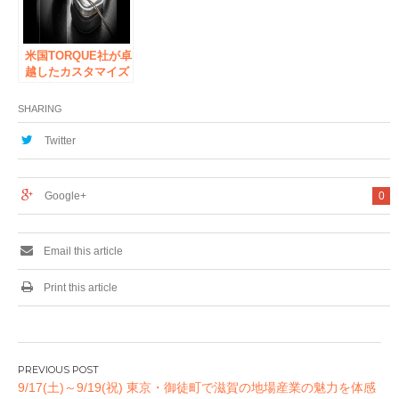
～7月12日
米国TORQUE社が卓
越したカスタマイズ
性を誇るヘッドフォ
ン・イヤフォンを発
SHARING
表。ヘッドフォン
「t402v」とイヤフ
Twitter
ォン「t096z」両機
種を8月上旬より発
売開始
Google+
0
Email this article
Print this article
投
9/17(土)～9/19(祝) 東京・御徒町で滋賀の地場産業の魅力を体感
稿