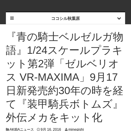
ココシル秋葉原
『青の騎士ベルゼルガ物
語』1/24スケールプラキ
ット第2弾「ゼルベリオ
ス VR-MAXIMA」9月17
日新発売約30年の時を経
て『装甲騎兵ボトムズ』
外伝メカをキット化
9
AKIBAニュース
9月 16, 2016
minegishi