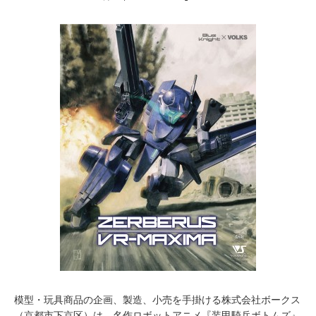
月
1
5
,
2
0
1
6
模型・玩具商品の企画、製造、小売を手掛ける株式会社ボークス
（京都市下京区）は、名作ロボットアニメ『装甲騎兵ボトムズ』