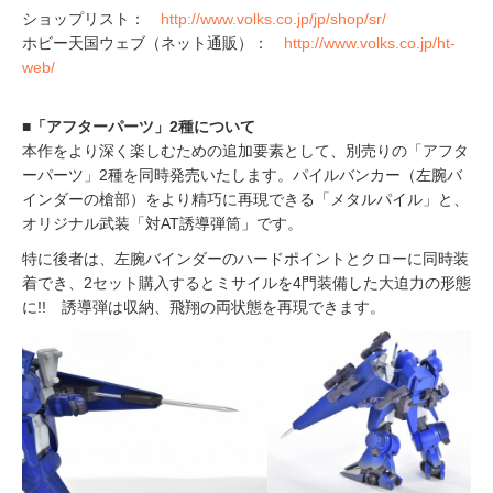
ショップリスト：
http://www.volks.co.jp/jp/shop/sr/
ホビー天国ウェブ（ネット通販）：
http://www.volks.co.jp/ht-
web/
■「アフターパーツ」2種について
本作をより深く楽しむための追加要素として、別売りの「アフタ
ーパーツ」2種を同時発売いたします。パイルバンカー（左腕バ
インダーの槍部）をより精巧に再現できる「メタルパイル」と、
オリジナル武装「対AT誘導弾筒」です。
特に後者は、左腕バインダーのハードポイントとクローに同時装
着でき、2セット購入するとミサイルを4門装備した大迫力の形態
に!! 誘導弾は収納、飛翔の両状態を再現できます。