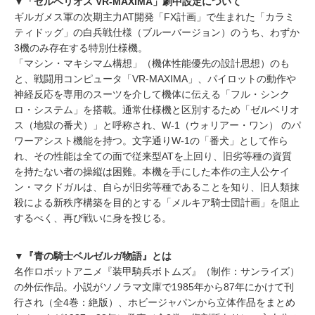
▼「ゼルベリオス VR-MAXIMA」劇中設定について
ギルガメス軍の次期主力AT開発「FX計画」で生まれた「カラミ
ティドッグ」の白兵戦仕様（ブルーバージョン）のうち、わずか
3機のみ存在する特別仕様機。
「マシン・マキシマム構想」（機体性能優先の設計思想）のも
と、戦闘用コンピュータ「VR-MAXIMA」、パイロットの動作や
神経反応を専用のスーツを介して機体に伝える「フル・シンク
ロ・システム」を搭載。通常仕様機と区別するため「ゼルベリオ
ス（地獄の番犬）」と呼称され、W-1（ウォリアー・ワン） のパ
ワーアシスト機能を持つ。文字通りW-1の「番犬」として作ら
れ、その性能は全ての面で従来型ATを上回り、旧劣等種の資質
を持たない者の操縦は困難。本機を手にした本作の主人公ケイ
ン・マクドガルは、自らが旧劣等種であることを知り、旧人類抹
殺による新秩序構築を目的とする「メルキア騎士団計画」を阻止
するべく、再び戦いに身を投じる。
▼『青の騎士ベルゼルガ物語』とは
名作ロボットアニメ『装甲騎兵ボトムズ』（制作：サンライズ）
の外伝作品。小説がソノラマ文庫で1985年から87年にかけて刊
行され（全4巻：絶版）、ホビージャパンから立体作品をまとめ