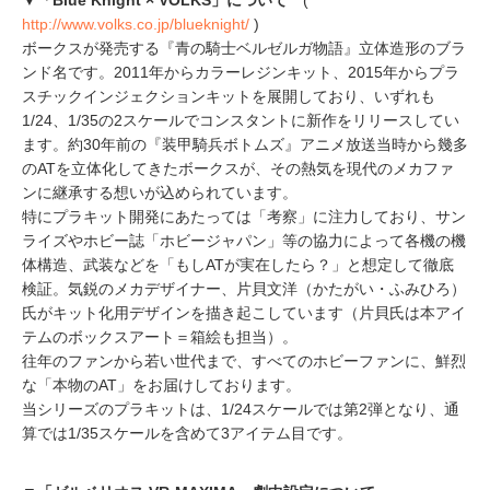
▼「Blue Knight × VOLKS」について
(
http://www.volks.co.jp/blueknight/
)
ボークスが発売する『青の騎士ベルゼルガ物語』立体造形のブラ
ンド名です。2011年からカラーレジンキット、2015年からプラ
スチックインジェクションキットを展開しており、いずれも
1/24、1/35の2スケールでコンスタントに新作をリリースしてい
ます。約30年前の『装甲騎兵ボトムズ』アニメ放送当時から幾多
のATを立体化してきたボークスが、その熱気を現代のメカファ
ンに継承する想いが込められています。
特にプラキット開発にあたっては「考察」に注力しており、サン
ライズやホビー誌「ホビージャパン」等の協力によって各機の機
体構造、武装などを「もしATが実在したら？」と想定して徹底
検証。気鋭のメカデザイナー、片貝文洋（かたがい・ふみひろ）
氏がキット化用デザインを描き起こしています（片貝氏は本アイ
テムのボックスアート＝箱絵も担当）。
往年のファンから若い世代まで、すべてのホビーファンに、鮮烈
な「本物のAT」をお届けしております。
当シリーズのプラキットは、1/24スケールでは第2弾となり、通
算では1/35スケールを含めて3アイテム目です。