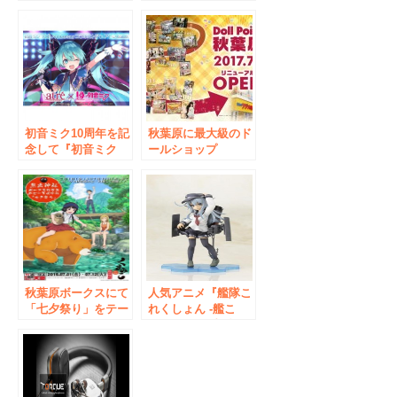
巨人」をプラキット
めました！】大人気
化―造形村SWS(ス
5人組「サンリオ男
ーパーウイングシリ
子」より新商品が発
ーズ)1/48「F-4J フ
売決定！
ァントムII」10月8日
予約開始、12月発売
予定
初音ミク10周年を記
秋葉原に最大級のド
念して『初音ミク
ールショップ
10th Anniversary
OPEN！ ボークス
コラボ ストア in ア
「ドールポイント秋
トレ秋葉原』が開
葉原」ラジオ会館に
催！
7月1日復活
秋葉原ボークスにて
人気アニメ『艦隊こ
「七夕祭り」をテー
れくしょん -艦こ
マにした「くまみ
れ-』より、暁型駆
こ」のイベントが開
逐艦の艦娘「響（ひ
催決定！ 会場限定
びき）」をアニメ版
のイベントグッズな
で立体化！
どが盛りだくさん！