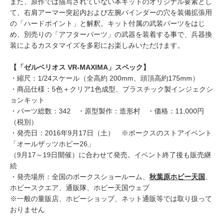
また、原作では描写されていない本キットのオリジナル要素とし
て、右肩アーマー突起内および左腕バインダーの穴を装備拡張用
の「ハードポイント」と解釈。キット付属の武装パーツをはじ
め、別売りの「アフターパーツ」の武器を装着する事で、兵器換
装によるカスタマイズを多彩にお楽しみいただけます。
【「ゼルベリオス VR-MAXIMA」スペック】
・縮尺：1/24スケール（全高約 200mm、頭頂高約175mm）
・商品仕様：5色＋クリア1色成型、プラスチック製インジェクシ
ョンキット
・パーツ総数：342 ・原型製作：造形村 ・価格：11,000円
（税別）
・発売日：2016年9月17日（土） ※ボークスのストアイベント
「オールザッツホビー26」
（9月17～19日開催）に合わせて発売。イベント終了後も販売継
続
・発売場所：全国のボークスショールーム、
秋葉原ホビー天国
、
ホビースクエア、通販隊、ホビー天国ウェブ
※一般の量販店、ホビーショップ、ネット通販等では取り扱って
おりません