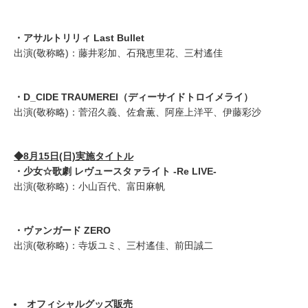
・アサルトリリィ Last Bullet
出演(敬称略)：藤井彩加、石飛恵里花、三村遙佳
・D_CIDE TRAUMEREI（ディーサイドトロイメライ）
出演(敬称略)：菅沼久義、佐倉薫、阿座上洋平、伊藤彩沙
◆8月15日(日)実施タイトル
・少女☆歌劇 レヴュースタァライト -Re LIVE-
出演(敬称略)：小山百代、富田麻帆
・ヴァンガード ZERO
出演(敬称略)：寺坂ユミ、三村遙佳、前田誠二
オフィシャルグッズ販売