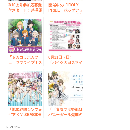
2/10より参加応募受
開催中の『IDOLY
付スタート！芹澤優
PRIDE ポップアッ
さん、今村彩夏さん
プストア』にて「大
&高野麻里佳さん 特
きめアクリルスタン
典お渡し会開催決
ド」「ブランケッ
定！
ト」など新作グッズ
の発売が決定！
『セガコラボカフ
8月21日（日）
ェ ラブライブ！ス
『バイクの日スマイ
ーパースター!!』開
ル・オン2016』のご
催のお知らせ
案内
『戦姫絶唱シンフォ
「『青春ブタ野郎は
ギアＸＶ SEASIDE
バニーガール先輩の
BATTLEフェア』が
夢を見ない』サマー
ゲーマーズで開催！
フェア 2021 in アニ
SHARING