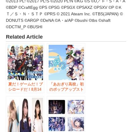
©2013 PL! ©2017 PL!S ©2020 PL!N ©KG ©S ©U／ F・S・A・A
©BDP ©CraftEgg ©PS ©PSG ©PSGX ©PSAXZ ©PSXV ©P ©Ｋ
Ｔ／Ｓ・Ｎ・ＳＴＰ ©PRS © 2021 Ateam Inc. ©TBS(JAPAN) ©
DONUTS ©ARGP ©DeNA ©A・a/AP ©bushi ©tbs ©shaft
©DCTM_P ©BUSHI
Related Article
夏だ！ゲームだ！ブ
「あおぎり高校」初
シロードだ！8月14
のポップアップスト
日(土)・15日(日)の2
アをAKIHABARAゲ
日間、ベルサール秋
ーマーズ本店にて
葉原にて「ブシロー
2021年5月9日(日)ま
ドゲームフェス
で開催中！
2021」開催！