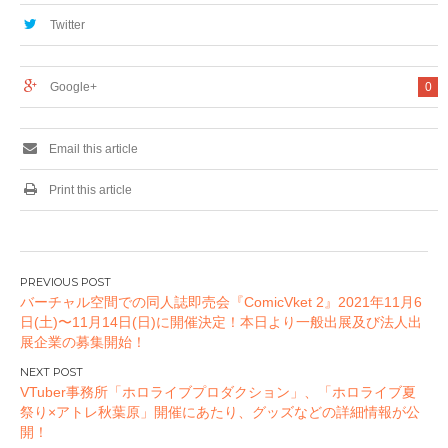
キュートな水着姿の
メイト」の開催が決
描き下ろし特大布ポ
定！
Twitter
スターなど新作グッ
ズが登場！購入特典
として「調のご馳走
Google+
0
カップ麺」をプレゼ
ント！
Email this article
Print this article
投
バーチャル空間での同人誌即売会『ComicVket 2』2021年11月6
稿
日(土)〜11月14日(日)に開催決定！本日より一般出展及び法人出
ナ
展企業の募集開始！
ビ
ゲ
VTuber事務所「ホロライブプロダクション」、「ホロライブ夏
ー
祭り×アトレ秋葉原」開催にあたり、グッズなどの詳細情報が公
開！
シ