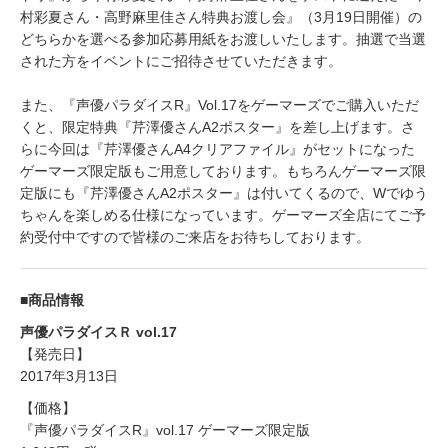
村彩夏さん・高野麻里佳さん特典お渡し会』（3月19日開催）の
どちらかを選べる参加応募用紙をお渡しいたします。抽選で当選
された方をイベントにご招待させていただきます。
また、『声優パラダイスR』Vol.17をゲーマーズでご購入いただ
くと、限定特典『芹澤優さんA2ポスター』を差し上げます。さ
らに今回は『芹澤優さんA4クリアファイル』がセットになった
ゲーマーズ限定版もご用意しております。もちろんゲーマーズ限
定版にも『芹澤優さんA2ポスター』は付いてくるので、Wでゆう
ちゃんを楽しめる仕様になっています。ゲーマーズ全店にてご予
約受付中ですので皆様のご来店をお待ちしております。
■商品情報
声優パラダイスＲ vol.17
【発売日】
2017年3月13日
【価格】
『声優パラダイスR』vol.17 ゲーマーズ限定版