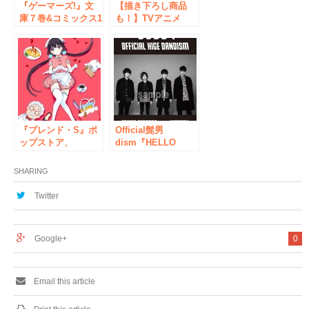
『ゲーマーズ!』文
【描き下ろし商品
庫７巻&コミックス1
も！】TVアニメ
巻発売記念！
『えんどろ〜！』ポ
AKIHABARAゲーマ
ップアップストアが
ーズ本店にて3/22よ
3/16〜開催決定！
りミニミュージアム
が開催！文庫７巻に
は【葵せきな先生書
き下ろし特典】も！
『ブレンド・S』ポ
Official髭男
ップストア、
dism『HELLO
AKIHABARAゲーマ
EP』リリース記念
ーズにて開催中！
タワラブ！ キャン
SHARING
ペーン開催で大プッ
シュ！
Twitter
Google+
0
Email this article