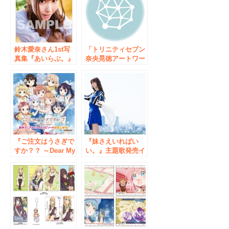
鈴木愛奈さん1st写
「トリニティセブン
真集『あいらぶ。』
奈央晃徳アートワー
発売記念サイン会が
クス」奈央晃徳先生
AKIHABARAゲーマ
&サイトウケンジ先
ーズ本店にて7/22開
生 Wサイン会が
催決定！
10/14 AKIHABARA
ゲーマーズ本店にて
開催決定！描き下ろ
しタペストリー付ゲ
ーマーズ限定版も発
『ご注文はうさぎで
売！
『妹さえいればい
すか？？ ～Dear My
い。』主題歌発売イ
Sister～』ゲーマー
ベント
ズ本店にて特製ステ
ChouCho・結城ア
ッカー配布
イラ ミニライブも