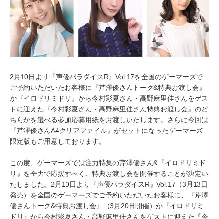
0
1
7
2月10日より『声優パラダイスR』Vol.17を全国のゲーマーズで
ご予約いただいたお客様に『芹澤優さんトーク&特典お渡し会』
か『イロドリミドリ』から今村彩夏さん・高野麻里佳さんをゲス
トに迎えた『今村彩夏さん・高野麻里佳さん特典お渡し会』のど
ちらかを選べる参加応募用紙をお渡しいたします。さらに今回は
『芹澤優さんA4クリアファイル』がセットになったゲーマーズ
限定版もご用意しております。
この度、ゲーマーズでは注力特集の芹澤優さん&『イロドリミド
リ』を全力で応援すべく、特典お渡し会を開催することが決定い
たしました。2月10日より『声優パラダイスR』Vol.17（3月13日
発売）を全国のゲーマーズでご予約いただいたお客様に、『芹澤
優さんトーク&特典お渡し会』（3月20日開催）か『イロドリミ
ドリ』から今村彩夏さん・高野麻里佳さんをゲストに迎えた『今