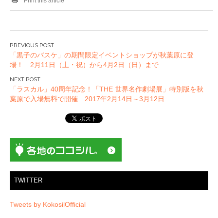
Print this article
投
「黒子のバスケ」の期間限定イベントショップが秋葉原に登
稿
場！ 2月11日（土・祝）から4月2日（日）まで
ナ
ビ
「ラスカル」40周年記念！「THE 世界名作劇場展」特別版を秋
ゲ
葉原で入場無料で開催 2017年2月14日～3月12日
ー
シ
ョ
ン
TWITTER
Tweets by KokosilOfficial