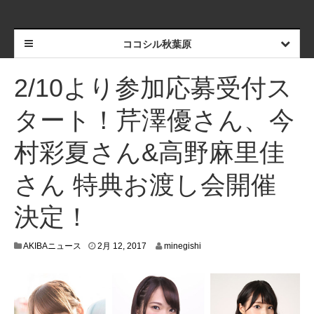
ココシル秋葉原
2/10より参加応募受付ス
タート！芹澤優さん、今
村彩夏さん&高野麻里佳
さん 特典お渡し会開催
決定！
2
AKIBAニュース
2月 12, 2017
minegishi
月
1
0
,
2