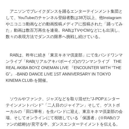
アニソンでブレイクダンスを踊るエンターテインメント集団と
して、YouTubeのチャンネル登録者数は38万以上、他Instagram
やニコニコ動画などの動画投稿メディアに投稿された「踊ってみ
た」動画は数百万再生を連発。RABはTVやCMなどにも出演し、
数々の表現方法でダンスの限界へ挑戦し続けている。
RABは、昨年に続き「東京キネマ倶楽部」にて生バンドワンマ
ンライブ「RAB(リアルアキバボーイズ)のワンマンライブ THE
REAL AKIBA BOYZ ONEMAN LIVE 『ENCOUNTER WITH “THE
G”』 -BAND DANCE LIVE 1ST ANNIVERSARY IN TOKYO
KINEMA CLUB-を開催。
ソウルやファンク、ジャズなどを取り混ぜた“J-POPエンター
テインメントバンド”「二人目のジャイアン」そして、ゲストボ
ーカルの「田口華有」を生バンドに迎え、東京キネマ倶楽部の会
場、そしてオンラインにて視聴している「保護者」(※RABのフ
ァンの総称)が見守る中、ダンスエンターテイメントを伝える。