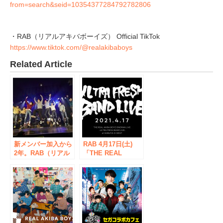
from=search&seid=10354377284792782806
・RAB（リアルアキバボーイズ） Official TikTok
https://www.tiktok.com/@realakibaboys
Related Article
新メンバー加入から
RAB 4月17日(土)
2年。RAB（リアル
「THE REAL
アキバボーイズ）が
AKIBA BOYZ
2022年1月23日に
ONEMAN LIVE -
ZEPP DIVER CITY
ULTRA FRESH
での単独ライブを発
BAND LIVE- at
表！オリンピックの
SHIBUYA O-
最中にツイッタート
WEST」開催が決
レンド5位！#RABバ
定。