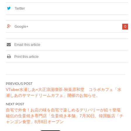
ボ開催決定！2021年
ソンダンスパフォー
2月8日(月)から2021
マー「RAB（リアル
Twitter
年3月21日(日)まで。
アキバボーイズ）」
#RAB
の半袖チェックシャ
ツが限定販売！6月
Google+
0
17日(金)より、予約
販売受付中！
Email this article
Print this article
投
VTuber水瀬しあ×大正浪漫喫茶-秋葉原和堂 コラボカフェ「水
稿
瀬しあのサマードリームカフェ」開催のお知らせ。
ナ
ビ
自宅で外食！お店の味を自宅で楽しめるデリバリーが続々登場
ゲ
秘伝の生姜焼き専門店「生姜焼き本舗」7月30日、韓国飯店「チ
ー
ャンゴン食堂」8月8日オープン
シ