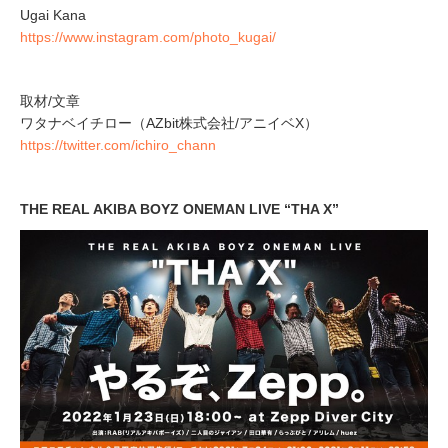
Ugai Kana
https://www.instagram.com/photo_kugai/
取材/文章
ワタナベイチロー（AZbit株式会社/アニイベX）
https://twitter.com/ichiro_chann
THE REAL AKIBA BOYZ ONEMAN LIVE “THA X”