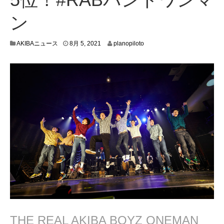
ン
8
AKIBAニュース
8月 5, 2021
planopiloto
月
5
,
2
0
2
1
THE REAL AKIBA BOYZ ONEMAN