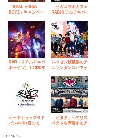
ンドワンマン
「REAL AKIBA
「セガコラボカフェ
BOYZ」キャンペー
RAB(リアルアキバ
ン開催のお知らせ
ボーイズ)」開催の
お知らせ
RAB（リアルアキバ
レペゼン秋葉原のア
ボーイズ）！2020年
ニソンダンスパフォ
ワンマンライブの2
ーマー「RAB（リア
時間の模様を
ルアキバボーイ
YouTubeにて無料公
ズ）」と驚安の殿堂
開！そして2021年4
ドン・キホーテのコ
月17日（土）開催ワ
ラボが開催決定！
ンマンライブの詳細
#RAB
が発表。
ケーキショップヨド
「オタク」へのリス
バシAkiba店にて
ペクトを表現するア
「RAB（リアルアキ
パレルブランド
バボーイズ）」コラ
「R4G」より、アニ
SHARING