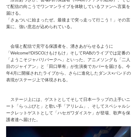
て配信の向こうでワンマンライブを体験しているファンへ言葉を
届ける。
「さぁついに始まったぜ。最後まで突っ走って行こう！」その言
葉に、強い意志が込められている。
会場と配信で見守る保護者を、湧きあがらせるように
「Welcome!!DISCOけもけもけ」そしてRABのライブでは定番の
「ようこそジャパリパークへ」といった、アニメソングも「二人
目のジャイアン」と「田口華有」が生演奏でカバーを届ける。今
年4月に開催されたライブから、さらに進化したダンス×バンドの
表現がステージ上で体現される。
ステージ上には、ゲストとしてそして日本一ラップの上手いニ
ート「らっぷびと」と歌い手「アリレム」、そしてスペシャルシ
ークレットゲストとして「ハセガワダイスケ」が登場、歌声を保
護者達へ届けた。