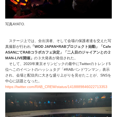
写真AYATO.
ステージ上では、全出演者、そして会場の保護者達を交えた写
真撮影が行われ
「WOD JAPAN×RABプロジェクト始動」「Cafe
ASANにてRABコラボカフェ決定」「二人目のジャイアンとの２
MAN-LIVE開催」
の３大発表が発信された。
そして、2020年東京オリンピックの最中にTwitterのトレンド5
位へこのイベントのハッシュタグ「#RABバンドワンマン」表示
され、会場と配信共に大きな盛り上がりを見せたことが、SNSを
中心に話題となった。
https://twitter.com/RAB_CREW/status/1418889846022713353