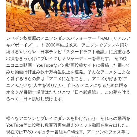
レペゼン秋葉原のアニソンダンスパフォーマー「RAB（リアルア
キバボーイズ）」！ 2006年結成以来、アニソンでダンスを踊り
続けるやいなや、日本テレビ「スタードラフト会議」に度重なる
出演をきっかけにブレイクしメジャーデューを果たす。 その後
ニコニコ動画・YouTubeなどの動画投稿サイトに投稿した踊って
みた動画は軒並み数十万再生以上を連発。そんなアニメをこよな
く愛する彼らの夢は「アニメになること」。アニメが好きで“ア
ニメみたいな”人生を送りたい、自らがアニメになるために踊る
オタクが目指す場所はただひとつ『日本武道館』。この夢を叶え
るべく、日々挑戦し続けます。
様々なアニソンとブレイクダンスを掛け合わせ、それらの動画を
YouTube等に投稿し数百万再生超えのヒット動画を生み出した。
現在ではTVのレギュラー番組やCM出演、アニソンのフェス等に