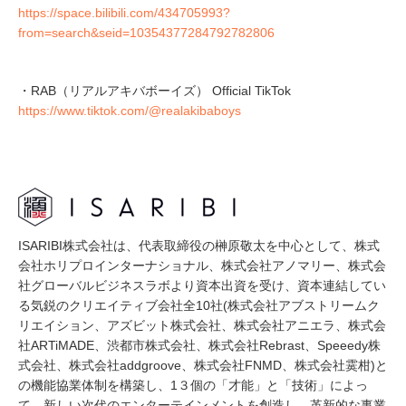
https://space.bilibili.com/434705993?
from=search&seid=10354377284792782806
・RAB（リアルアキバボーイズ） Official TikTok
https://www.tiktok.com/@realakibaboys
ISARIBI株式会社は、代表取締役の榊原敬太を中心として、株式
会社ホリプロインターナショナル、株式会社アノマリー、株式会
社グローバルビジネスラボより資本出資を受け、資本連結してい
る気鋭のクリエイティブ会社全10社(株式会社アブストリームク
リエイション、アズビット株式会社、株式会社アニエラ、株式会
社ARTiMADE、渋都市株式会社、株式会社Rebrast、Speeedy株
式会社、株式会社addgroove、株式会社FNMD、株式会社霙柑)と
の機能協業体制を構築し、1３個の「才能」と「技術」によっ
て、新しい次代のエンターテインメントを創造し、革新的な事業