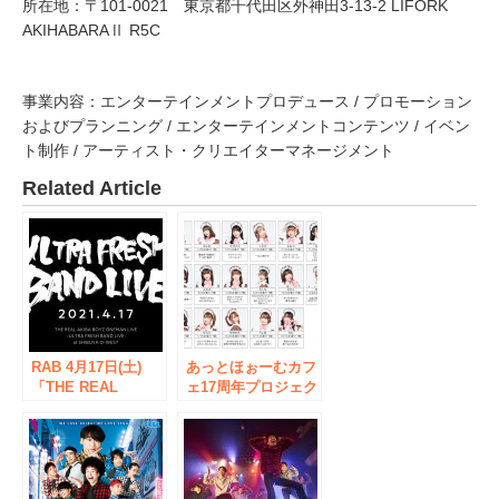
所在地：〒101-0021 東京都千代田区外神田3-13-2 LIFORK
AKIHABARAⅡ R5C
事業内容：エンターテインメントプロデュース / プロモーション
およびプランニング / エンターテインメントコンテンツ / イベン
ト制作 / アーティスト・クリエイターマネージメント
Related Article
RAB 4月17日(土)
あっとほぉーむカフ
「THE REAL
ェ17周年プロジェク
AKIBA BOYZ
ト「めいどいん！」
ONEMAN LIVE -
始動！9月17日(金)、
ULTRA FRESH
デビューデジタルシ
BAND LIVE- at
ングル配信決定！
SHIBUYA O-