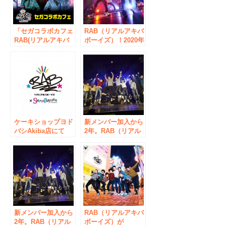
WEST」開催が決
定。
「セガコラボカフェ
RAB（リアルアキバ
RAB(リアルアキバ
ボーイズ）！2020年
ボーイズ)」開催の
ワンマンライブの2
お知らせ
時間の模様を
YouTubeにて無料公
開！そして2021年4
月17日（土）開催ワ
ンマンライブの詳細
が発表。
ケーキショップヨド
新メンバー加入から
バシAkiba店にて
2年。RAB（リアル
「RAB（リアルアキ
アキバボーイズ）が
バボーイズ）」コラ
2022年1月23日に
ボ開催決定！2021年
ZEPP DIVER CITY
2月8日(月)から2021
での単独ライブを発
年3月21日(日)まで。
表！オリンピックの
#RAB
最中にツイッタート
レンド5位！#RABバ
ンドワンマン
新メンバー加入から
RAB（リアルアキバ
2年。RAB（リアル
ボーイズ）が