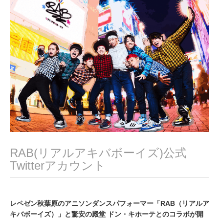
2
0
2
2
RAB(リアルアキバボーイズ)公式
Twitterアカウント
レペゼン秋葉原のアニソンダンスパフォーマー「RAB（リアルア
キバボーイズ）」と驚安の殿堂 ドン・キホーテとのコラボが開