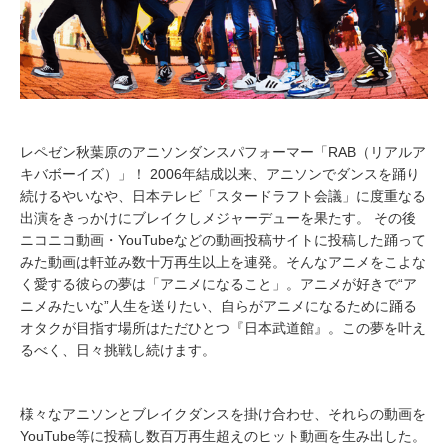
レペゼン秋葉原のアニソンダンスパフォーマー「RAB（リアルア
キバボーイズ）」！ 2006年結成以来、アニソンでダンスを踊り
続けるやいなや、日本テレビ「スタードラフト会議」に度重なる
出演をきっかけにブレイクしメジャーデューを果たす。 その後
ニコニコ動画・YouTubeなどの動画投稿サイトに投稿した踊って
みた動画は軒並み数十万再生以上を連発。そんなアニメをこよな
く愛する彼らの夢は「アニメになること」。アニメが好きで“ア
ニメみたいな”人生を送りたい、自らがアニメになるために踊る
オタクが目指す場所はただひとつ『日本武道館』。この夢を叶え
るべく、日々挑戦し続けます。
様々なアニソンとブレイクダンスを掛け合わせ、それらの動画を
YouTube等に投稿し数百万再生超えのヒット動画を生み出した。