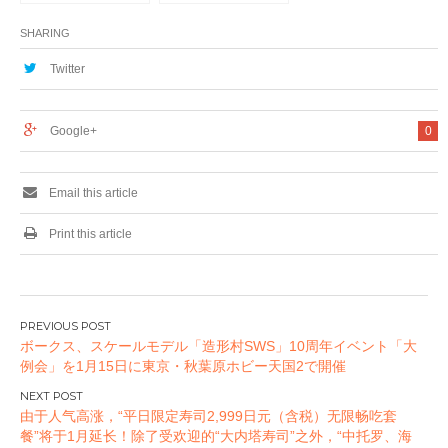
アキバボーイズ）が
YouTube クリエイ
2022年1月23日に
ターの祭典
SHARING
ZEPP DIVER CITY
YouTube FanFest
での単独ライブを発
2021 JAPANへ参加
Twitter
表！オリンピックの
#YTFF
最中にツイッタート
レンド5位！#RABバ
Google+
0
ンドワンマン
Email this article
Print this article
投
ボークス、スケールモデル「造形村SWS」10周年イベント「大
稿
例会」を1月15日に東京・秋葉原ホビー天国2で開催
ナ
ビ
由于人气高涨，“平日限定寿司2,999日元（含税）无限畅吃套
ゲ
餐”将于1月延长！除了受欢迎的“大内塔寿司”之外，“中托罗、海