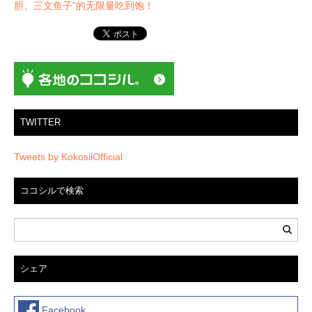
ー
胆、三文鱼子”的无限量吃到饱！
シ
ョ
ン
TWITTER
Tweets by KokosilOfficial
ココシルで検索
シェア
Facebook