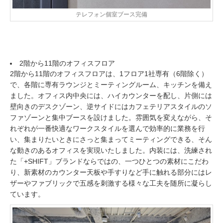
テレフォン個室ブース完備
2階から11階のオフィスフロア
2階から11階のオフィスフロアは、1フロア1社専有（6階除く）
で、各階に専有ラウンジとミーティングルーム、キッチンを備え
ました。オフィス内中央には、ハイカウンターを配し、片側には
壁向きのデスクゾーン、逆サイドにはカフェテリアスタイルのソ
ファゾーンと集中ブースを設けました。雰囲気を変えながら、そ
れぞれが一番快適なワークスタイルを選んで効率的に業務を行
い、集まりたいときにさっと集まってミーティングできる、そん
な動きのあるオフィスを実現いたしました。内装には、洗練され
た「+SHIFT」ブランドならではの、一つひとつの素材にこだわ
り、新素材のカウンター天板や手すりなど手に触れる部分にはレ
ザーやファブリックで五感を刺激する様々な工夫を随所に凝らし
ています。