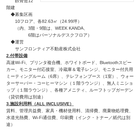
鉄骨造12
階建
◆募集区画
10フロア、各82.63㎡（24.99坪）
（内、3階・9階は、WEEK KANDA、
6階はパーソナルデスクフロア）
◆運営
サンフロンティア不動産株式会社
2.付帯設備
高速Wi-Fi、プリンタ複合機、ホワイトボード、Bluetoothスピー
カー、モニター付応接室、冷蔵庫＆電子レンジ、モニター付共用
ミーティングルーム（6席）、テレフォンブース（1室）、ウォー
ターサーバー・コーヒーマシン（１階ラウンジ）、無人ミニショ
ップ（１階ラウンジ）、各種アメニティ、ルーフトップガーデン
（貸切費用は別途）
3.施設利用料（ALL INCLUSIVE）
賃料、管理共益費、家具・機材使用料、清掃費、廃棄物処理費、
水道光熱費、Wi-Fi通信費、印刷費（インク・トナー／紙代は別
途）