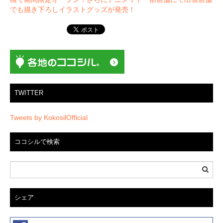
ゲ
でも描き下ろしイラストグッズが発売！
ー
シ
ョ
ン
TWITTER
Tweets by KokosilOfficial
ココシルで検索
シェア