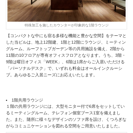
特殊加工を施したカウンターが印象的な1階ラウンジ
【コンパクトな中にも宿る多様な機能と豊かな空間】をテーマと
した当ビルは、地上12階建、1階と12階にラウンジ、ミーティン
グルーム、ルーフトップガーデン等の共用施設を備え、2階から
11階の10フロアが専有オフィスフロアとなります。うち、3階・
9階は曜日オフィス「WEEK」、6階は1席からご入居いただける
「パーソナルデスク」で、いずれも料金はオールインクルーシ
ブ。あらゆるご入居ニーズにお応えいたします。
1階共用ラウンジ
１階の共用ラウンジには、大型モニター付で6席をセットしてい
るミーティングルーム、テレフォン個室ブース1室を備えまし
た。また、随所に様々なデザインのソファ席を設け、くつろぎな
がらコミュニケーションを図れる空間をご用意いたしました。