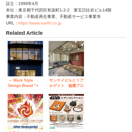
設立：1999年4月
本社：東京都千代田区有楽町1-2-2 東宝日比谷ビル14階
事業内容：不動産再生事業、不動産サービス事業等
URL：
https://www.sunfrt.co.jp
Related Article
～ Work Style
サンケイビルとリア
Design Brand “+
ルゲイト 協働プロ
SHIFT” 2nd new
ジェクト始動、ゲス
building ～ “+
トハウス型ホテル2
SHIFT KANDA”
棟をワークスペース
opening notice
へコンバージョン