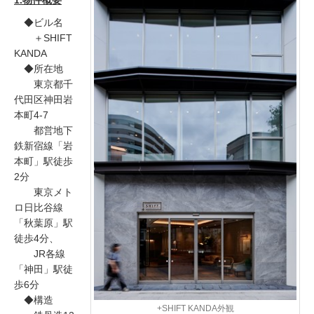
1.物件概要
◆ビル名
＋SHIFT
KANDA
◆所在地
東京都千
代田区神田岩
本町4-7
都営地下
鉄新宿線「岩
本町」駅徒歩
2分
東京メト
ロ日比谷線
「秋葉原」駅
徒歩4分、
JR各線
「神田」駅徒
歩6分
◆構造
+SHIFT KANDA外観