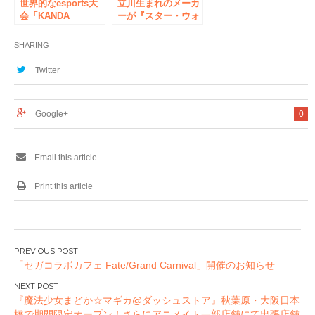
世界的なesports大
立川生まれのメーカ
会「KANDA
ーが『スター・ウォ
MYOUJIN CUP」の
ーズ』でコラボ！
アフターミュージッ
OJAGA
SHARING
クパーティーが秋葉
DESIGN×KOTOBU
原にて8/11に開催！
KIYAスター・ウォ
Twitter
入場無料！ #神田明
ーズ レザーアイテ
神カップ #夏葉原 #
ム展開中！
エンタス
Google+
0
Email this article
Print this article
投
「セガコラボカフェ Fate/Grand Carnival」開催のお知らせ
稿
ナ
『魔法少女まどか☆マギカ@ダッシュストア』秋葉原・大阪日本
ビ
橋で期間限定オープン！さらにアニメイト一部店舗にて出張店舗