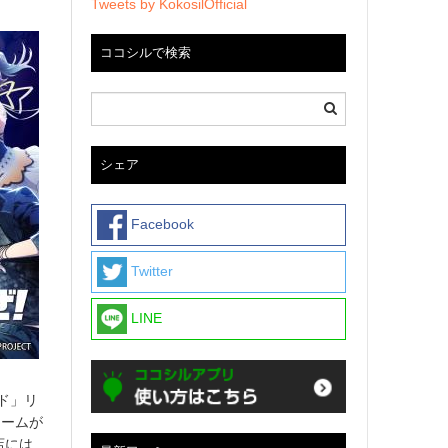
Tweets by KokosilOfficial
ココシルで検索
シェア
Facebook
Twitter
LINE
ド」リ
ャームが
店には