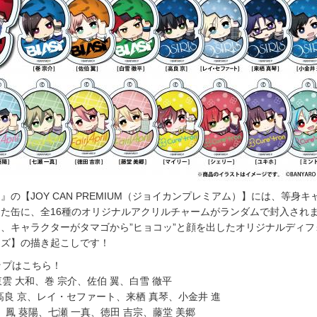
の【JOY CAN PREMIUM（ジョイカンプレミアム）】には、等身キ
た缶に、全16種のオリジナルアクリルチャームがランダムで封入され
、キャラクターがタマゴから”ヒョコッ”と顔を出したオリジナルディフ
ーズ】の描き起こしです！
ップはこちら！
東雲 大和、巻 宗介、佐伯 翼、白雪 徹平
、高良 京、レイ・セファート、来栖 真琴、小金井 進
l】より、鳳 葵陽、七瀬 一真、徳田 吉宗、藤堂 美郷