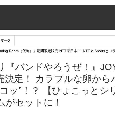
クマーク
：アカウントサービス移行のお知らせ
ing Room（仮称）」期間限定販売 NTT東日本 ・ NTT e-Sports
せていただきたい！」
リ『バンドやろうぜ！』JO
の発売決定！ カラフルな卵から
コッ”！？ 【ひょこっとシ
ムがセットに！