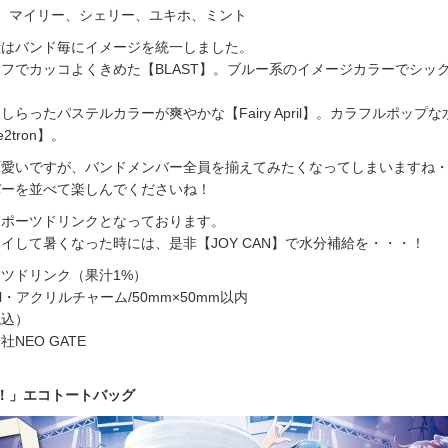
】より、マイリー、シェリー、ユキホ、ミント
殻はバンド毎にイメージを統一しました。
フでカッコよくきめた【BLAST】。ブルー系のイメージカラーでシッ
らったパステルカラーが爽やかな【Fairy April】。カラフルポップ
2tron】。
可愛いですが、バンドメンバー全員を揃えてみたくなってしまいますね
バーを並べて楽しんでくださいね！
スポーツドリンクとなっております。
イして暑くなった時には、是非【JOY CAN】で水分補給を・・・！
ツドリンク（果汁1%）
l・アクリルチャーム/50mm×50mm以内
税込）
NEO GATE
！」エコトートバッグ