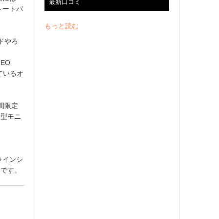
最新口コミ
トートバ
もっと読む
ドやろ
EO
ているオ
期間限定
大型モニ
ラインシ
定です。