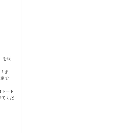
M】を販
す！ま
予定で
コトート
来てくだ