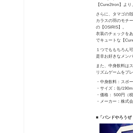
【Cure2tron
さらに、タマゴの
カラスの羽のモチー
の【OSIRIS】。
衣装のチェックをあし
でキュートな【Cure
１つでももちろん
是非お好きなメン
また、中身飲料は
リズムゲームをプレ
・中身飲料：スポー
・サイズ：缶/190m
・価格： 500円（
・メーカー：株式会社
■「バンドやろうぜ