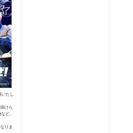
場いたし
も掛けら
物など、
となりま