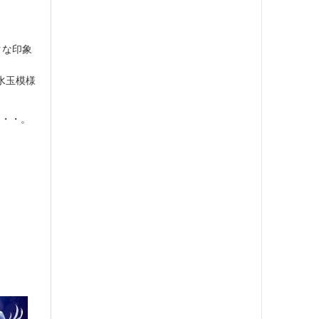
クな印象
な水玉模様
・・・。