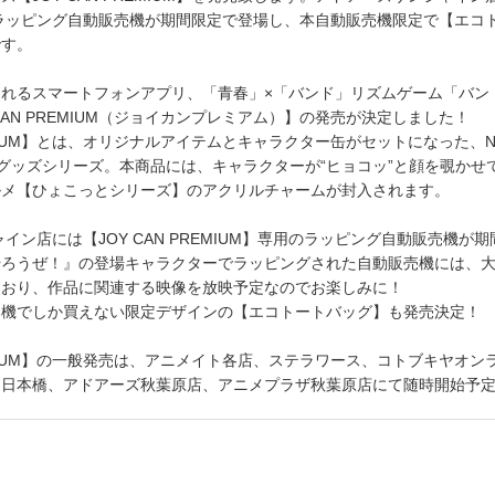
専用ラッピング自動販売機が期間限定で登場し、本自動販売機限定で【エコ
です。
されるスマートフォンアプリ、「青春」×「バンド」リズムゲーム「バン
CAN PREMIUM（ジョイカンプレミアム）】の発売が決定しました！
REMIUM】とは、オリジナルアイテムとキャラクター缶がセットになった、N
のグッズシリーズ。本商品には、キャラクターが“ヒョコッ”と顔を覗かせ
ルメ【ひょこっとシリーズ】のアクリルチャームが封入されます。
イン店には【JOY CAN PREMIUM】専用のラッピング自動販売機が
やろうぜ！』の登場キャラクターでラッピングされた自動販売機には、
ており、作品に関連する映像を放映予定なのでお楽しみに！
売機でしか買えない限定デザインの【エコトートバッグ】も発売決定！
REMIUM】の一般発売は、アニメイト各店、ステラワース、コトブキヤオン
ヤ日本橋、アドアーズ秋葉原店、アニメプラザ秋葉原店にて随時開始予