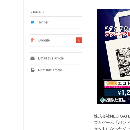
0
月
SHARING
5
,
2
Twitter
0
1
6
Google+
0
Email this article
Print this article
株式会社NEO G
ズムゲーム『バン
セットになったグッズ