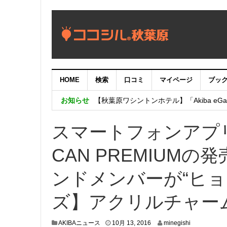
HOME
検索
口コミ
マイページ
ブッ
【重要：9月5日（火）22時】ココシル
お知らせ
【秋葉原ワシントンホテル】「Akiba eGam
「いま、困っている店舗の皆様を応援さ
スマートフォンアプ
CAN PREMIUM
ンドメンバーが“ヒョ
ズ】アクリルチャー
1
AKIBAニュース
10月 13, 2016
minegishi