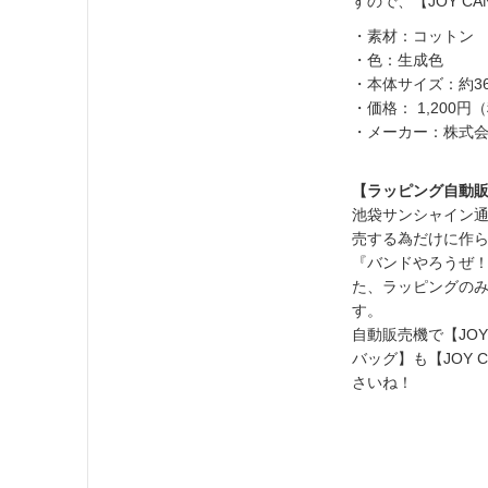
すので、【JOY C
・素材：コットン
・色：生成色
・本体サイズ：約36
・価格： 1,200円
・メーカー：株式会社
【ラッピング自動
池袋サンシャイン通り
売する為だけに作
『バンドやろうぜ
た、ラッピングの
す。
自動販売機で【JOY
バッグ】も【JOY 
さいね！