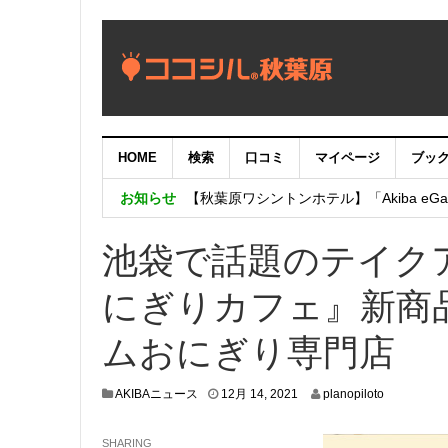
HOME
検索
口コミ
マイページ
ブッ
【重要：9月5日（火）22時】ココシル
お知らせ
【秋葉原ワシントンホテル】「Akiba eGam
「いま、困っている店舗の皆様を応援さ
池袋で話題のテイク
にぎりカフェ』新商
ムおにぎり専門店
1
AKIBAニュース
12月 14, 2021
planopiloto
2
月
SHARING
8