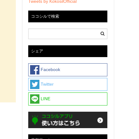
Tweets by KokosilOfficial
ココシルで検索
シェア
Facebook
Twitter
LINE