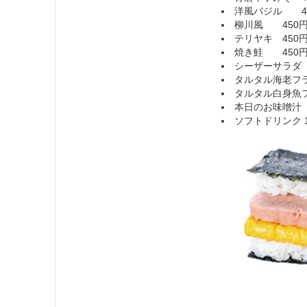
洋風バジル 40
柳川風 450円
テリヤキ 450円
焼き鮭 450円
シーザーサラダ 4
タルタル海老フラ
タルタル白身魚フ
本日のお味噌汁 
ソフトドリンク 1