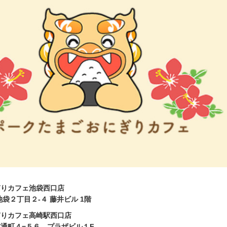
ぎりカフェ池袋西口店
袋２丁目２-４ 藤井ビル 1階
ぎりカフェ高崎駅西口店
通町４−５６ プラザビル１F