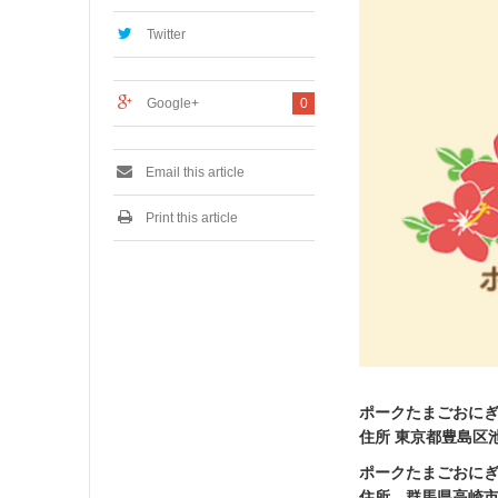
,
2
Twitter
0
2
1
Google+
0
Email this article
Print this article
ポークたまごおに
住所 東京都豊島区池
ポークたまごおに
住所 群馬県高崎市