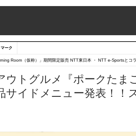
クマーク
：アカウントサービス移行のお知らせ
ing Room（仮称）」期間限定販売 NTT東日本 ・ NTT e-Sports
せていただきたい！」
アウトグルメ『ポークたま
品サイドメニュー発表！！