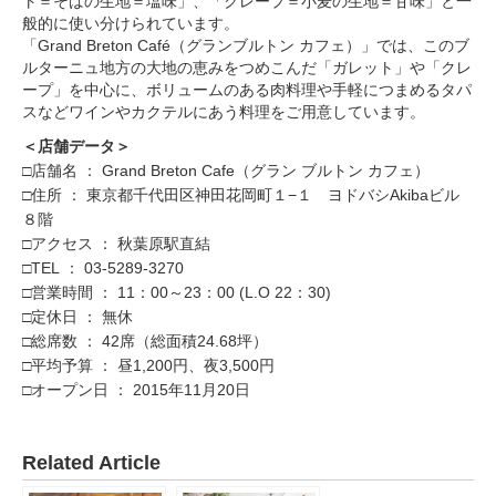
ト＝そばの生地＝塩味」、「クレープ＝小麦の生地＝甘味」と一
般的に使い分けられています。
「Grand Breton Café（グランブルトン カフェ）」では、このブ
ルターニュ地方の大地の恵みをつめこんだ「ガレット」や「クレ
ープ」を中心に、ボリュームのある肉料理や手軽につまめるタパ
スなどワインやカクテルにあう料理をご用意しています。
＜店舗データ＞
□店舗名 ： Grand Breton Cafe（グラン ブルトン カフェ）
□住所 ： 東京都千代田区神田花岡町１−１ ヨドバシAkibaビル
８階
□アクセス ： 秋葉原駅直結
□TEL ： 03-5289-3270
□営業時間 ： 11：00～23：00 (L.O 22：30)
□定休日 ： 無休
□総席数 ： 42席（総面積24.68坪）
□平均予算 ： 昼1,200円、夜3,500円
□オープン日 ： 2015年11月20日
Related Article