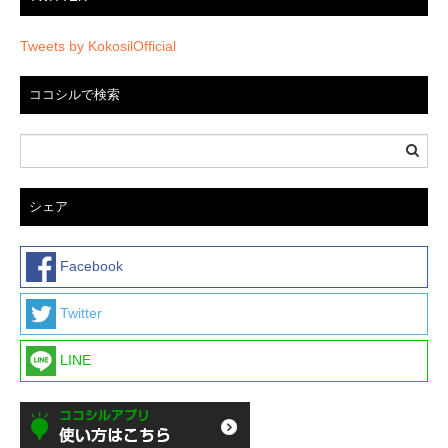
Tweets by KokosilOfficial
ココシルで検索
シェア
Facebook
Twitter
LINE