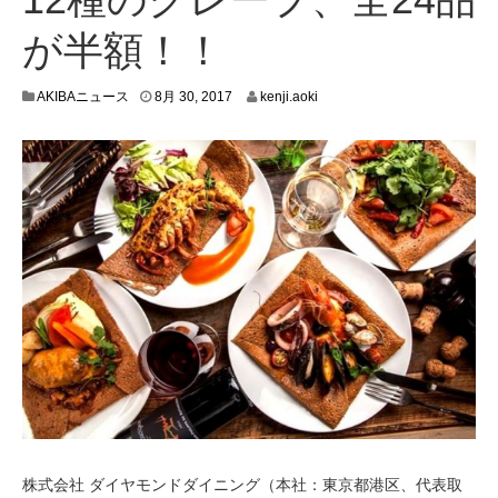
が半額！！
8
AKIBAニュース
8月 30, 2017
kenji.aoki
月
3
0
,
2
0
1
7
株式会社 ダイヤモンドダイニング（本社：東京都港区、代表取