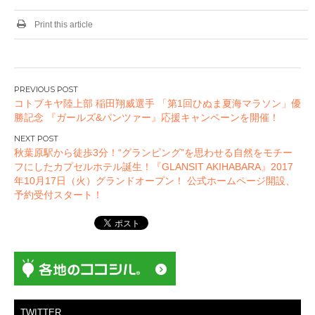
Print this article
投
コトブキヤ陸上部 稲田翔威選手 「第1回ひぬま夏海マラソン」優
稿
勝記念 『ガールズ&パンツァー』応援キャンペーンを開催！
ナ
ビ
秋葉原駅から徒歩3分！“グランピング”を思わせる自然をモチー
ゲ
フにしたカプセルホテル誕生！『GLANSIT AKIHABARA』2017
ー
年10月17日（火）グランドオープン！ 公式ホームページ開設、
予約受付スタート！
シ
ョ
ン
TWITTER