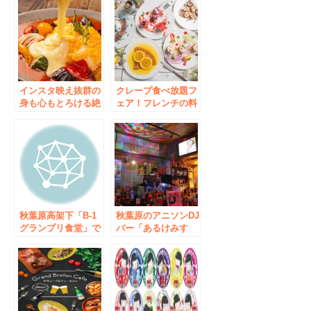
インスタ映え抜群の
クレープ食べ放題フ
身も心もとろける絶
ェア！フレンチの料
品オムライスが登
理人による出来た
場！ ​チーズをかけ
て“大人クレープ”
る瞬間のとろ～りが
たまらない「ラクレ
ットチーズ」やふわ
っふわ＆爽やか「ラ
イムエスプーマ」た
っぷり！
秋葉原高架下「B-1
秋葉原のアニソンDJ
グランプリ食堂」で
バー「あるけみす
12種類のご当地グル
と」開店6周年！
メが半額！「さよな
記念イベントを9月
ら第２章お客さま大
29日(金)・30(土)に
感謝祭」開催
開催