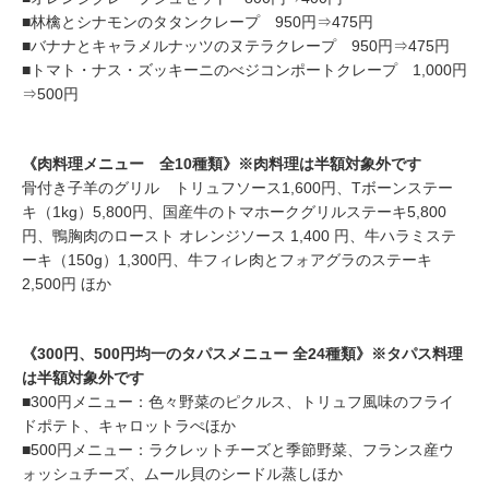
■林檎とシナモンのタタンクレープ 950円⇒475円
■バナナとキャラメルナッツのヌテラクレープ 950円⇒475円
■トマト・ナス・ズッキーニのべジコンポートクレープ 1,000円
⇒500円
《肉料理メニュー 全10種類》※肉料理は半額対象外です
骨付き子羊のグリル トリュフソース1,600円、Tボーンステー
キ（1kg）5,800円、国産牛のトマホークグリルステーキ5,800
円、鴨胸肉のロースト オレンジソース 1,400 円、牛ハラミステ
ーキ（150g）1,300円、牛フィレ肉とフォアグラのステーキ
2,500円 ほか
《300円、500円均一のタパスメニュー 全24種類》※タパス料理
は半額対象外です
■300円メニュー：色々野菜のピクルス、トリュフ風味のフライ
ドポテト、キャロットラぺほか
■500円メニュー：ラクレットチーズと季節野菜、フランス産ウ
ォッシュチーズ、ムール貝のシードル蒸しほか