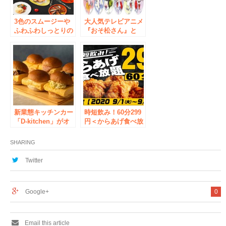
3色のスムージーや
大人気テレビアニメ
ふわふわしっとりの
『おそ松さん』と
極厚スフレパンケー
「グッドスマイル×
キが新登場！
アニメイトカフェ」
『Grand Breton
が初のコラボレーシ
Cafe（グラン・ブル
ョン！
トン・カフェ）』が
リフレッシュオープ
ン！！
新業態キッチンカー
時短飲み！60分299
「D-kitchen」がオ
円＜からあげ食べ放
ープン 1号店はだ
題＞を、全国8ヶ所
し巻きバーガー専門
19店舗で同時開催！
SHARING
店 秋葉原駅で10月
9月1日～30日の1ヶ
6日より
月間限定で実施！
Twitter
Google+
0
Email this article