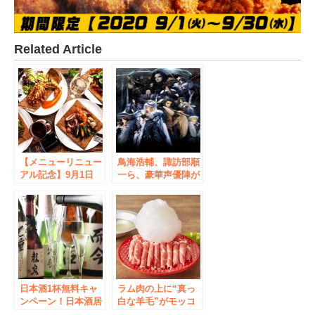
Related Article
【メニューリニュー
鳥海浩輔、諏訪部順
アル記念】9月1日
一ら、豪華声優陣が
（金）～9月20日
CVを担当する武侠
（水）ご予約でご来
ファンタジー人形劇
店いただいた方全員
『Thunderbolt
にハンバーグやオマ
Fantasy 東離劍遊
ール海老、鴨など12
紀』とグッドスマイ
種のガレットやイン
ル×アニメイトカフ
スタ映え必至の12種
ェがコラボレーショ
のクレープ、全24品
ン! 9月1日～9月28
が半額！！
日本酒1杯無料キャ
日
ラム肉の上に“真っ
ンペーン！日本酒居
白な羊毛”がモッコ
酒屋『きさらぎ』秋
モコ！？ 秋葉原に