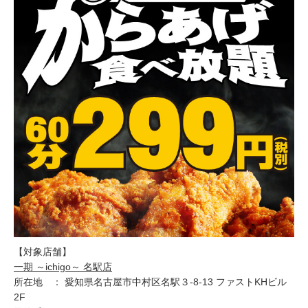
【対象店舗】
一期 ～ichigo～ 名駅店
所在地 ： 愛知県名古屋市中村区名駅３-8-13 ファストKHビル
2F