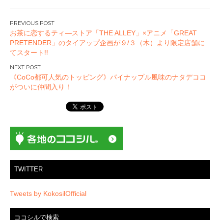
投
お茶に恋するティ―ストア「THE ALLEY」×アニメ「GREAT
稿
PRETENDER」のタイアップ企画が９/３（木）より限定店舗に
ナ
てスタート!!
ビ
ゲ
《CoCo都可人気のトッピング》パイナップル風味のナタデココ
ー
がついに仲間入り！
シ
ョ
ン
TWITTER
Tweets by KokosilOfficial
ココシルで検索