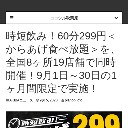
ココシル秋葉原
時短飲み！60分299円＜
からあげ食べ放題＞を、
全国8ヶ所19店舗で同時
開催！9月1日～30日の1
ヶ月間限定で実施！
8
AKIBAニュース
9月 5, 2020
planopiloto
月
2
7
,
2