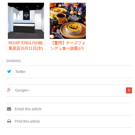
葉原昭和通り店
ラム肉のしゃぶしゃ
2018年8月28日オー
ぶ専門店が9月8日
プン！
OPEN
RIZAP ENGLISH秋
【驚愕】チーズフォ
葉原店10月11日(木)
ンデュ食べ放題が1
オープン
年間無料に！素敵な
写真をInstagramに
SHARING
投稿して「チーズフ
ォンデュパスポー
Twitter
ト」をゲット！ハロ
ウィンフォトコンテ
スト開催！
Google+
0
Email this article
Print this article