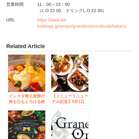
営業時間
11：00～23：00
（L.O.22:00、ドリンクL.O.22:30）
URL
https://www.dd-
holdings.jp/shops/grandbretoncafe/akihabara
Related Article
インスタ映え抜群の
【メニューリニュー
身も心もとろける絶
アル記念】9月1日
品オムライスが登
（金）～9月20日
場！ ​チーズをかけ
（水）ご予約でご来
る瞬間のとろ～りが
店いただいた方全員
たまらない「ラクレ
にハンバーグやオマ
ットチーズ」やふわ
ール海老、鴨など12
っふわ＆爽やか「ラ
種のガレットやイン