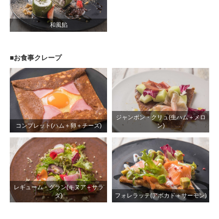
和風餡
■お食事クレープ
ジャンボン・クリュ(生ハム＋メロ
コンプレット(ハム＋卵＋チーズ)
ン)
レギューム・グラン(キヌア＋サラ
ダ)
フォレラッテ(アボカド＋サーモン)