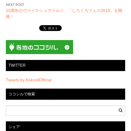
ビ
10周年のヴァイスシュヴァルツ、「しろくろフェス2018」を開
ゲ
催！
ー
シ
ョ
ン
TWITTER
Tweets by KokosilOfficial
ココシルで検索
シェア