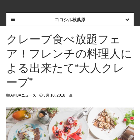
ココシル秋葉原
クレープ食べ放題フェ
ア！フレンチの料理人に
よる出来たて“大人クレ
ープ”
3
AKIBAニュース
3月 10, 2018
月
9
,
2
0
1
8