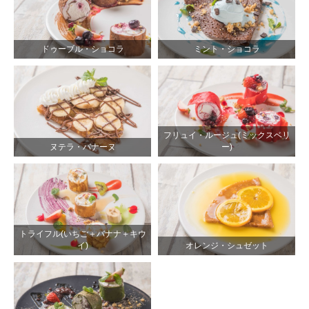
ドゥーブル・ショコラ
ミント・ショコラ
フリュイ・ルージュ(ミックスベリ
ヌテラ・バナーヌ
ー)
トライフル(いちご＋バナナ＋キウ
イ)
オレンジ・シュゼット