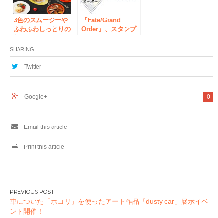
イムエスプーマ」た
スタ映え必至の12種
っぷり！
のクレープ、全24品
3色のスムージーや
が半額！！
『Fate/Grand
ふわふわしっとりの
Order』、スタンプ
極厚スフレパンケー
ラリーとリツイート
キが新登場！
キャンペーン実施
SHARING
『Grand Breton
Cafe（グラン・ブル
Twitter
トン・カフェ）』が
リフレッシュオープ
ン！！
Google+
0
Email this article
Print this article
投
車についた「ホコリ」を使ったアート作品「dusty car」展示イベ
稿
ント開催！
ナ