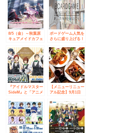
催！
ら第２章お客さま大
感謝祭」開催
8/5（金）～秋葉原
ボードゲーム人気を
キュアメイドカフェ
さらに盛り上げる！
にて『Fate/kaleid
『東京ボードゲーム
liner プリズマ☆イ
コレクション』 10
リヤ ドライ！！』
月2日(日)秋葉原・浅
コラボカフェ開催
草橋にて開催 国
中！
内・海外ボードゲー
ムの販売、試遊やス
テージイベント等
アソビが満載！
『アイドルマスター
【メニューリニュー
SideM』と「アニメ
アル記念】9月1日
イトカフェ」のコラ
（金）～9月20日
ボレーションカフェ
（水）ご予約でご来
が開催決定！ 6月
店いただいた方全員
30日～ グッドスマ
にハンバーグやオマ
イル×アニメイトカ
ール海老、鴨など12
フェ秋葉原にて開催
種のガレットやイン
スタ映え必至の12種