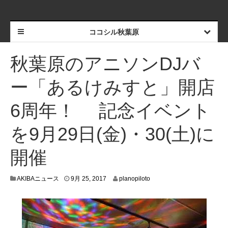
ココシル秋葉原
秋葉原のアニソンDJバ
ー「あるけみすと」開店
6周年！ 記念イベント
を9月29日(金)・30(土)に
開催
9
AKIBAニュース
9月 25, 2017
planopiloto
月
1
4
,
2