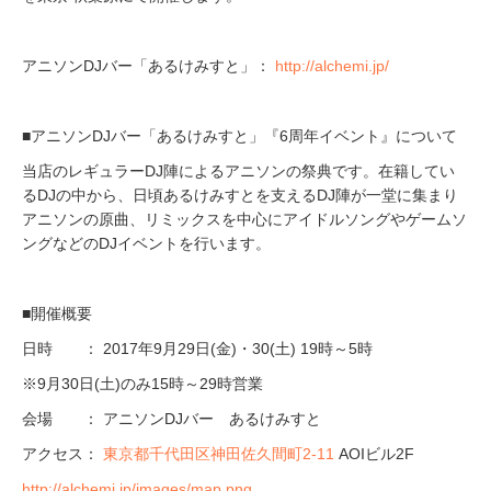
アニソンDJバー「あるけみすと」：
http://alchemi.jp/
■アニソンDJバー「あるけみすと」『6周年イベント』について
当店のレギュラーDJ陣によるアニソンの祭典です。在籍してい
るDJの中から、日頃あるけみすとを支えるDJ陣が一堂に集まり
アニソンの原曲、リミックスを中心にアイドルソングやゲームソ
ングなどのDJイベントを行います。
■開催概要
日時 ： 2017年9月29日(金)・30(土) 19時～5時
※9月30日(土)のみ15時～29時営業
会場 ： アニソンDJバー あるけみすと
アクセス：
東京都千代田区神田佐久間町2-11
AOIビル2F
http://alchemi.jp/images/map.png