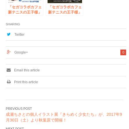
のクレープ、全24品
「セガコラボカフェ
が半額！！
「セガコラボカフェ
新テニスの王子様」
新テニスの王子様」
開催のお知らせ
開催のお知らせ
SHARING
Twitter
Google+
0
Email this article
Print this article
投
成瀬ちさとの個人イラスト展『きらめく少女たち』が、2017年9
稿
月30日（土）より秋葉原で開催！
ナ