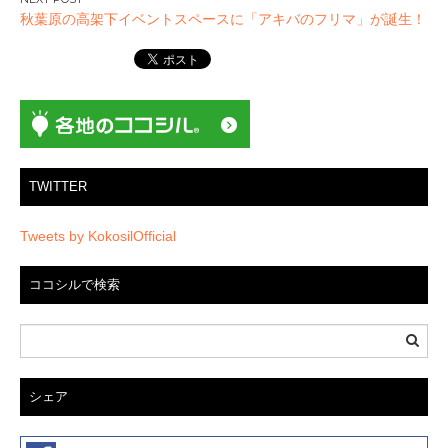
ビ
秋葉原の高架下イベントスペースに「アキバのフリマ」が誕生！
ゲ
ー
シ
ョ
ン
TWITTER
Tweets by KokosilOfficial
ココシルで検索
シェア