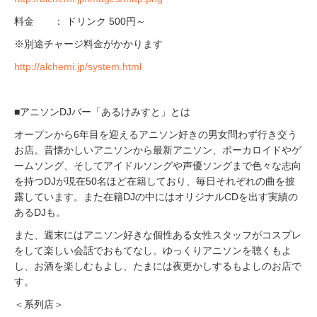
料金 ： ドリンク 500円～
※別途チャージ料金がかかります
http://alchemi.jp/system.html
■アニソンDJバー「あるけみすと」とは
オープンから6年目を迎えるアニソン好きの男女問わず行き交う
お店。昔懐かしいアニソンから最新アニソン、ボーカロイドやゲ
ームソング、そしてアイドルソングや声優ソングまで色々な志向
を持つDJが現在50名ほど在籍しており、毎日それぞれの曲を披
露しています。また在籍DJの中にはオリジナルCDを出す実績の
あるDJも。
また、週末にはアニソン好きな個性ある女性スタッフがコスプレ
をして楽しい会話でおもてなし。ゆっくりアニソンを聴くもよ
し、お酒を楽しむもよし、たまには夜更かしするもよしのお店で
す。
＜系列店＞