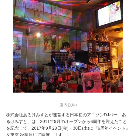
0
1
7
店内DJ中
株式会社あるけみすとが運営する日本初のアニソンDJバー「あ
るけみすと」は、2011年9月のオープンから6周年を迎えたこと
を記念して、2017年9月29日(金)・30日(土)に『6周年イベント』
を東京 秋葉原にて開催します。