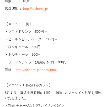
席数 ： 18席
店舗URL ：
http://alchemi.jp/
【メニュー 一例】
・ソフトドリンク 500円～
・ビール＆ビールベース 700円～
・桜リキュール 850円
・トルティーヤ 300円
・フード＆ナゲット(お絵かき付) 700円
詳細：
http://alchemi.jp/menu.html
【アニソンDJあるけみカフェ】
8月より、毎週土日祭日の14時～19時にカフェタイム営業を開始
いたしました。
＜料金 チャージなし(ワンドリンク制)＞