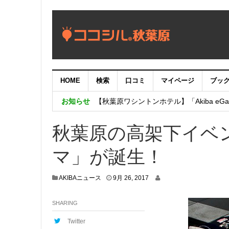
HOME
検索
口コミ
マイページ
ブッ
【重要：9月5日（火）22時】ココシル
お知らせ
【秋葉原ワシントンホテル】「Akiba eGam
「いま、困っている店舗の皆様を応援さ
秋葉原の高架下イベ
マ」が誕生！
9
AKIBAニュース
9月 26, 2017
月
3
SHARING
0
,
2
Twitter