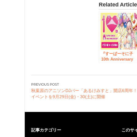
Related Articl
『すーぱーそに子
10th Anniversary
Book』発売記念！
「すーぱーそに子
10th Anniversary
イラスト展」とら
投
あな秋葉原店で、3
秋葉原のアニソンDJバー「あるけみすと」開店6周年
稿
月27日（月）スタ
イベントを9月29日(金)・30(土)に開催
ト！
ナ
ビ
ゲ
ー
記事カテゴリー
このサ
シ