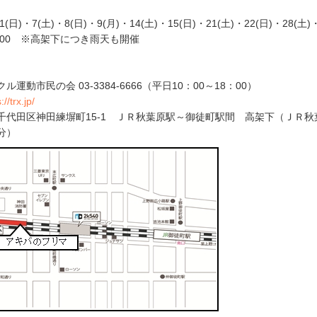
/1(日)・7(土)・8(日)・9(月)・14(土)・15(日)・21(土)・22(日)・28(土)
18:00 ※高架下につき雨天も開催
運動市民の会 03-3384-6666（平日10：00～18：00）
://trx.jp/
千代田区神田練塀町15-1 ＪＲ秋葉原駅～御徒町駅間 高架下（ＪＲ秋
分）