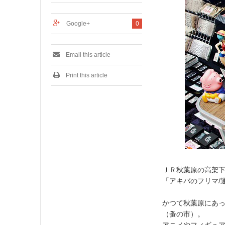
0
1
7
Google+
0
Email this article
Print this article
ＪＲ秋葉原の高架下
「アキバのフリマ/
かつて秋葉原にあ
（蚤の市）。