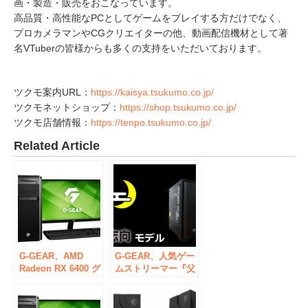
画・製造・販売をおこなっています。
高品質・高性能なPCとしてゲームをプレイする方だけでなく、
プロカメラマンやCGクリエイターの他、動画配信機材として著
名VTuberの皆様からも多くの支持をいただいております。
ツクモ案内URL：
https://kaisya.tsukumo.co.jp/
ツクモネットショップ：
https://shop.tsukumo.co.jp/
ツクモ店舗情報：
https://tenpo.tsukumo.co.jp/
Related Article
G-GEAR、AMD
G-GEAR、人気ゲー
Radeon RX 6400 グ
ムストリーマー『父
ラフィックスを搭載
さん』と『玄人志
したゲーミングPC
向』コラボの三日月
を発売
隊&玄人志向モデル