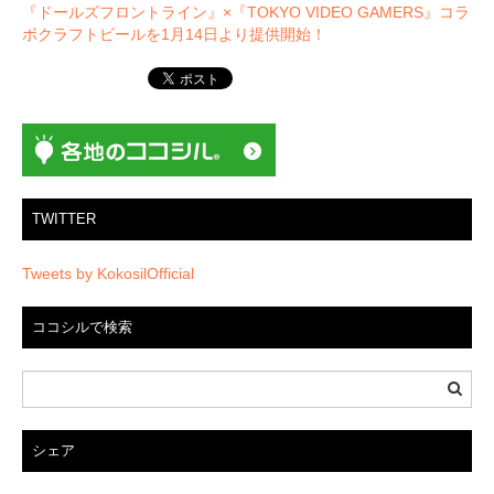
ビ
『ドールズフロントライン』×『TOKYO VIDEO GAMERS』コラ
ゲ
ボクラフトビールを1月14日より提供開始！
ー
シ
ョ
ン
TWITTER
Tweets by KokosilOfficial
ココシルで検索
シェア