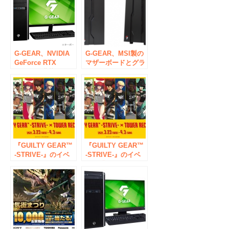
を発売
G-GEAR、NVIDIA
G-GEAR、MSI製の
GeForce RTX
マザーボードとグラ
4070Tiを搭載したゲ
フィックスカードを
ーミングPCの新モ
搭載したゲーミング
デルを発売
PC「G-GEAR
Powered by MSI」
の新モデルを発売
『GUILTY GEAR™
『GUILTY GEAR™
-STRIVE-』のイベ
-STRIVE-』のイベ
ント「GUILTY
ント「GUILTY
GEAR™ -STRIVE-
GEAR™ -STRIVE-
POP UP SHOP in
POP UP SHOP in
TOWER
TOWER
RECORDS」の開催
RECORDS」の開催
が決定！
が決定！