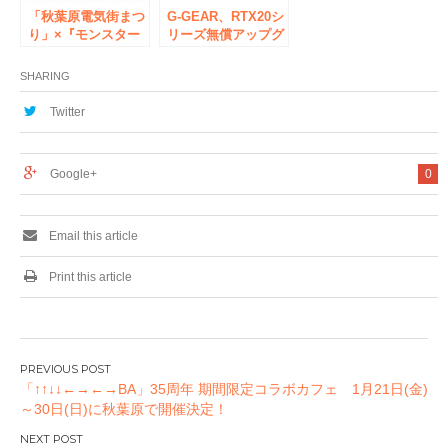
「秋葉原電気街まつ
G-GEAR、RTX20シ
り」×『モンスター
リーズ無償アップグ
ハンターライズ』コ
レードキャンペーン
ラボ決定!! 「春の
を開催！
SHARING
秋葉原電気街まつ
り」が3月19日
Twitter
（金）より開催‼
Google+
0
Email this article
Print this article
投
「↑↑↓↓←→←→BA」35周年 期間限定コラボカフェ 1月21日(金)
稿
～30日(日)に秋葉原で開催決定！
ナ