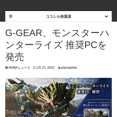
ココシル秋葉原
G-GEAR、モンスターハ
ンターライズ 推奨PCを
発売
1
AKIBAニュース
1月 21, 2022
planopiloto
月
1
9
,
2
0
2
2