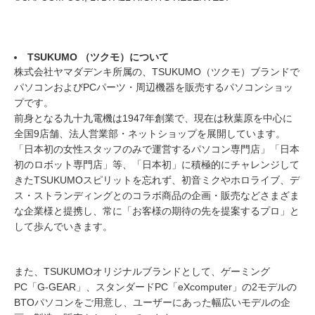
TSUKUMO （ツクモ）について
株式会社ヤマダデンキ所属の、TSUKUMO（ツクモ）ブランドで
パソコンおよびPCパーツ・周辺機器を販売するパソコンショッ
プです。
前身となる九十九電機は1947年創業で、現在は秋葉原を中心に
全国9店舗、法人営業部・ネットショップを展開しています。
「日本初の女性スタッフのみで運営するパソコン専門店」「日本
初のロボット専門店」等、「日本初」に積極的にチャレンジして
きたTSUKUMOスピリットを忘れず、初音ミクやホロライブ、デ
ス・ストランディングとのコラボ商品の企画・販売などさまざま
な企業様と提携し、常に「お客様の期待の先を提案するプロ」と
して歩んでいきます。
また、TSUKUMOオリジナルブランドとして、ゲーミング
PC「G-GEAR」、スタンダードPC「eXcomputer」の2モデルの
BTOパソコンをご用意し、ユーザーにあった幅広いモデルの企