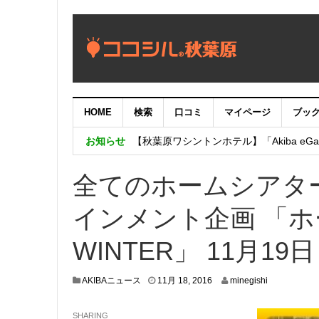
HOME
検索
口コミ
マイページ
ブッ
【重要：9月5日（火）22時】ココシル
お知らせ
【秋葉原ワシントンホテル】「Akiba eGam
「いま、困っている店舗の皆様を応援さ
全てのホームシアタ
インメント企画 「ホ
WINTER」 11月1
1
AKIBAニュース
11月 18, 2016
minegishi
1
月
SHARING
1