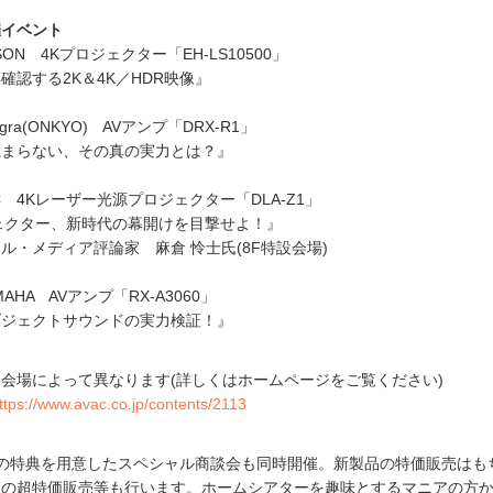
開催イベント
EPSON 4Kプロジェクター「EH-LS10500」
確認する2K＆4K／HDR映像』
ntegra(ONKYO) AVアンプ「DRX-R1」
止まらない、その真の実力とは？』
／JVC 4Kレーザー光源プロジェクター「DLA-Z1」
ェクター、新時代の幕開けを目撃せよ！』
ル・メディア評論家 麻倉 怜士氏(8F特設会場)
AMAHA AVアンプ「RX-A3060」
ブジェクトサウンドの実力検証！』
会場によって異なります(詳しくはホームページをご覧ください)
ttps://www.avac.co.jp/contents/2113
の特典を用意したスペシャル商談会も同時開催。新製品の特価販売はも
品の超特価販売等も行います。ホームシアターを趣味とするマニアの方