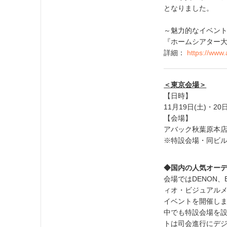
となりました。
～魅力的なイベン
『ホームシアター大商談
詳細：
https://www.
＜東京会場＞
【日時】
11月19日(土)・20日
【会場】
アバック秋葉原本店(
※特設会場・同ビル
◆国内の人気オー
会場ではDENON、E
ィオ・ビジュアル
イベントを開催し
中でも特設会場を設
トは司会進行にデ