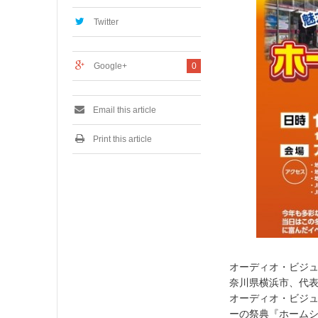
4
,
Twitter
2
0
1
Google+
0
6
Email this article
Print this article
オーディオ・ビジュ
奈川県横浜市、代表
オーディオ・ビジ
ーの祭典『ホームシ