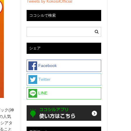
Tweets by KokosilOfficial
ココシルで検索
シェア
Facebook
Twitter
LINE
ック(神
の人気
ムシアタ
すること