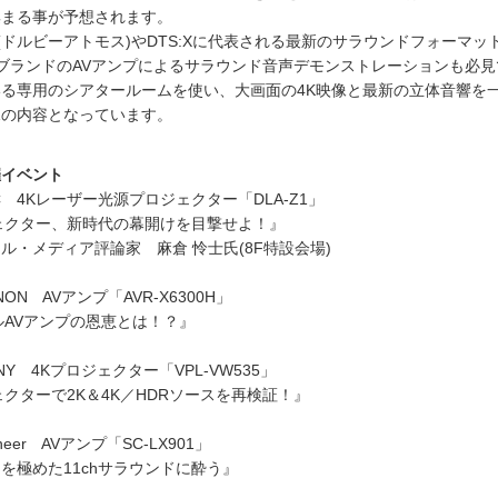
集まる事が予想されます。
tmos(ドルビーアトモス)やDTS:Xに代表される最新のサラウンドフォーマ
ブランドのAVアンプによるサラウンド音声デモンストレーションも必見
る専用のシアタールームを使い、大画面の4K映像と最新の立体音響を
見の内容となっています。
開催イベント
／JVC 4Kレーザー光源プロジェクター「DLA-Z1」
ェクター、新時代の幕開けを目撃せよ！』
ル・メディア評論家 麻倉 怜士氏(8F特設会場)
ENON AVアンプ「AVR-X6300H」
ネルAVアンプの恩恵とは！？』
SONY 4Kプロジェクター「VPL-VW535」
ェクターで2K＆4K／HDRソースを再検証！』
ioneer AVアンプ「SC-LX901」
を極めた11chサラウンドに酔う』