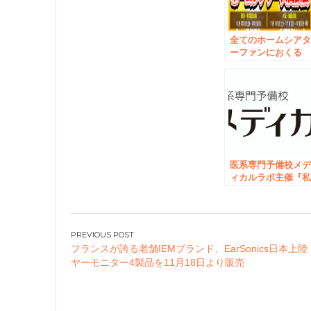
全てのホームシア
ーファンにおくる
エンターテインメ
ト企画 「ホームシ
アター大商談会201
SUMMER」 6月25
日・26日東京 秋葉
原、7月大阪 梅田に
て開催
医系専門予備校メ
ィカルラボ主催『
立大医学部進学相
会』6月18日（日）
東京・秋葉原にて
催。
投
フランスが誇る老舗IEMブランド、EarSonics日本上陸
稿
ヤーモニター4製品を11月18日より販売
ナ
ビ
ゲ