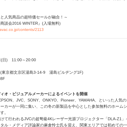
トと人気商品の超特価セールが融合！～
会2016 WINTER』(入場無料)
avac.co.jp/contents/2113
(日) 11:00～20:00
東京都文京区湯島3-14-9 湯島ビルヂング1F)
8F
ディオ・ビジュアルメーカーによるイベントを開催
PSON、JVC、SONY、ONKYO、Pioneer、YAMAHA、といった人気
メーカーが一同に集い、この冬の新製品を中心とした参加無料のホーム
ます。
けて行われるJVCの超弩級4Kレーザー光源プロジェクター「DLA-Z1」
ジタル・メディア評論家の麻倉怜士氏を迎え、関東エリアでは初めての