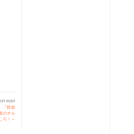
！ 『鉄血
血のオル
じろ！～