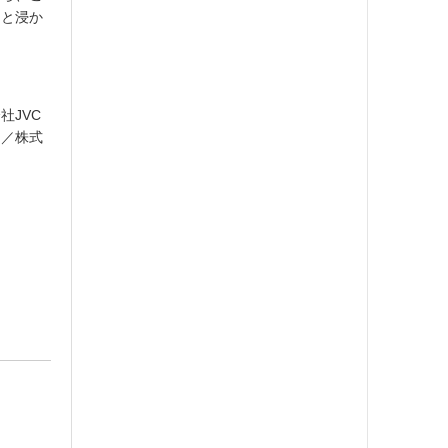
りと浸か
社JVC
ス／株式