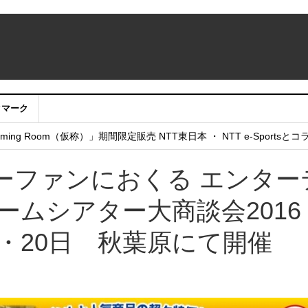
クマーク
：アカウントサービス移行のお知らせ
ing Room（仮称）」期間限定販売 NTT東日本 ・ NTT e-Sports
せていただきたい！」
ーファンにおくる エンター
ームシアター大商談会201
9日・20日 秋葉原にて開催