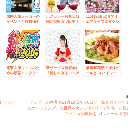
タ
国内人気メーカーの
ボジョレー解禁日は
11月19日(日)まで！
イベントと超特価セ
GOTO串カツ田中！
エアリープロダクシ
ン
ールが融合した祭
11月19日(木)「田中
ョンの「秋フェス」
典 ホームシアタ
でボジョパ！」開催
開催！
6
ー大商談会を
6/24(土)・25(日)秋葉
原本店で開催
デ
電撃文庫ファンのた
新サービス発表会に
厳選40種類の海外ビ
私
めの最強エンタテイ
「美しすぎるロシア
ールと スパイシー
談
ンメントイベント
人コスプレイヤーの
シュリンプが食べ飲
１０月２日（日）秋
ナスチャん」が登
み放題！ 「旅ノリ
開
葉原にて開催！ステ
場！ 公式コスチュ
フェス」第2弾
ージ、サイン会、グ
ームをお披露目！ 2
8/16～秋葉原にて開
ッズ連動お渡し会の
月15日、秋葉原にて
催 ～ビールと相性
！ インイ
ガンプラの祭典を11月19日から5日間、秋葉原で開催
参加応募受付開始！
開催！
抜群！第1弾ジャマ
のオルフェンズ』の世界をガンプラEXPOで体感 ～鉄
イカングリルチキン
フェンズの世界を1/1スケールで感
は8月15日まで～