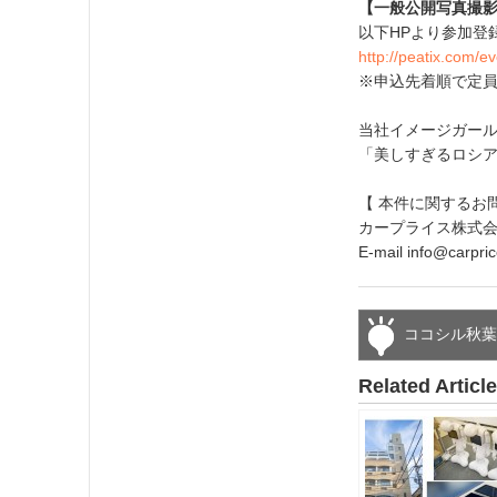
【一般公開写真撮
以下HPより参加登
http://peatix.com/e
※申込先着順で定
当社イメージガー
「美しすぎるロシ
【 本件に関するお
カープライス株式会社 TEL
E-mail info@car
ココシル秋
Related Articl