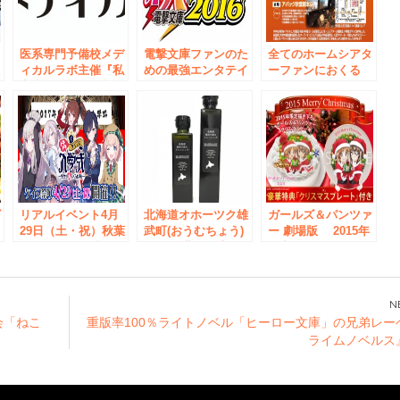
】
医系専門予備校メデ
電撃文庫ファンのた
全てのホームシアタ
秋
ィカルラボ主催『私
めの最強エンタテイ
ーファンにおくる
立大医学部進学相談
ンメントイベント
エンターテインメン
会』6月18日（日）
１０月２日（日）秋
ト企画 「ホームシ
東京・秋葉原にて開
葉原にて開催！ステ
アター大商談会
催。
ージ、サイン会、グ
2016 WINTER」
ッズ連動お渡し会の
11月19日・20日 秋
参加応募受付開始！
葉原にて開催
ビ
リアルイベント4月
北海道オホーツク雄
ガールズ＆パンツァ
29日（土・祝）秋葉
武町(おうむちょう)
ー 劇場版 2015年
飲
原にて開催！『ドキ
の 自然豊かな恵み
限定クリスマスケー
ドキ ケイブの入学
から生まれた昆布酢
キ発売！
式～先生も胸ふくら
を使った “オリーブ
む春！～』公式サイ
オイルドレッシン
ト公開＆最新ニュー
グ”の試食会を 2019
会「ねこ
重版率100％ライトノベル「ヒーロー文庫」の兄弟レー
スを発表！
年2月3日(日)・秋葉
ライムノベルス
ン
原にて開催