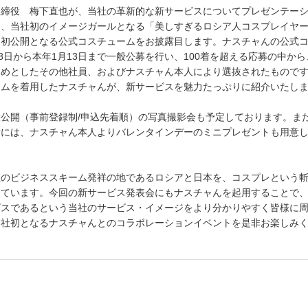
取締役 梅下直也が、当社の革新的な新サービスについてプレゼンテー
は、当社初のイメージガールとなる「美しすぎるロシア人コスプレイヤ
、初公開となる公式コスチュームをお披露目します。ナスチャんの公式
28日から本年1月13日まで一般公募を行い、100着を超える応募の中か
じめとしたその他社員、およびナスチャん本人により選抜されたもので
ームを着用したナスチャんが、新サービスを魅力たっぷりに紹介いたし
公開（事前登録制/申込先着順）の写真撮影会も予定しております。ま
者には、ナスチャん本人よりバレンタインデーのミニプレゼントも用意
社のビジネススキーム発祥の地であるロシアと日本を、コスプレという
けています。今回の新サービス発表会にもナスチャんを起用することで
ビスであるという当社のサービス・イメージをより分かりやすく皆様に
当社初となるナスチャんとのコラボレーションイベントを是非お楽しみ