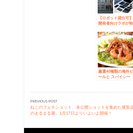
【ロボット貸出可
開発者向けラボが
葉原にオープン！
厳選40種類の海外
ールと スパイシー
シュリンプが食べ
み放題！ 「旅ノリ
フェス」第2弾
8/16～秋葉原にて開
投
催 ～ビールと相性
ねこのフェチショット、未公開ショットを集めた展覧
稿
抜群！第1弾ジャマ
のまるまる展」1月17日よりいよいよ開催！
イカングリルチキ
ナ
は8月15日まで～
ビ
ゲ