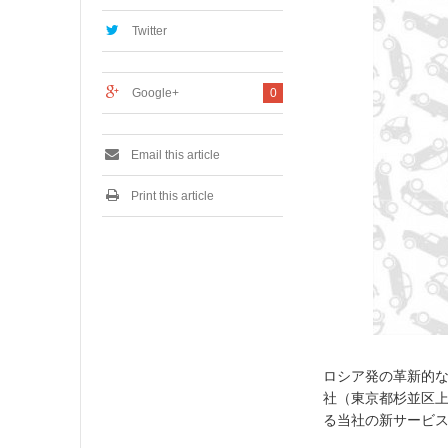
,
2
Twitter
0
1
7
Google+
0
Email this article
Print this article
ロシア発の革新的
社（東京都杉並区
る当社の新サービ