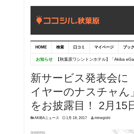
HOME
検索
口コミ
マイページ
ブッ
【重要：9月5日（火）22時】ココシル
お知らせ
【秋葉原ワシントンホテル】「Akiba eGam
「いま、困っている店舗の皆様を応援さ
新サービス発表会に
イヤーのナスチャん
をお披露目！ 2月1
1
AKIBAニュース
1月 18, 2017
minegishi
月
1
SHARING
7