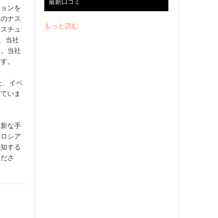
最新口コミ
ションを
ーのナス
もっと読む
コスチュ
ら、当社
す。当社
ます。
た、イベ
していま
斬新な手
、ロシア
周知する
くださ