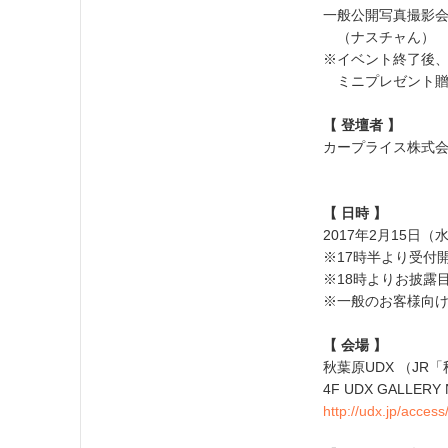
一般公開写真撮影
（ナスチャん）
※イベント終了後
ミニプレゼント贈
【 登壇者 】
カープライス株式
ナス
【 日時 】
2017年2月15日（
※17時半より受付
※18時よりお披露
※一般のお客様向
【 会場 】
秋葉原UDX （JR
4F UDX GALLERY
http://udx.jp/access