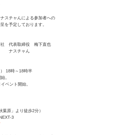
会
、ナスチャんによる参加者への
呈を予定しております。
会社 代表取締役 梅下直也
チャん
水） 18時～18時半
開始。
目イベント開始。
け
「秋葉原」より徒歩2分）
 NEXT-3
/