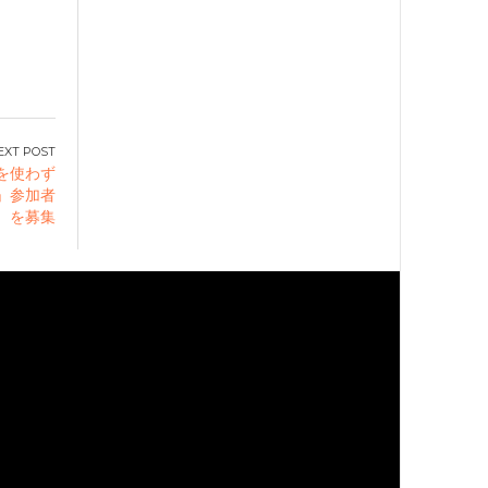
を使わず
」参加者
を募集