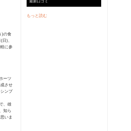
最新口コミ
もっと読む
)の食
(日)、
気軽に参
ホーツ
熟成させ
たシンプ
で、雄
、知ら
と思いま