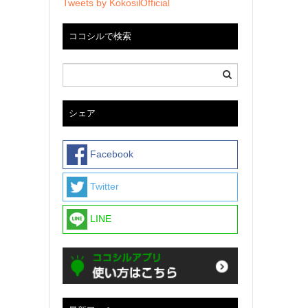
Tweets by KokosilOfficial
ココシルで検索
シェア
Facebook
Twitter
LINE