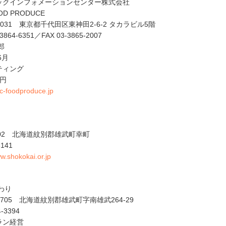
ックインフォメーションセンター株式会社
OD PRODUCE
0031 東京都千代田区東神田2-6-2 タカラビル5階
864-6351／FAX 03-3865-2007
郎
6月
ティング
万円
bic-foodproduce.jp
1702 北海道紋別郡雄武町幸町
141
ww.shokokai.or.jp
わり
1705 北海道紋別郡雄武町字南雄武264-29
-3394
ラン経営