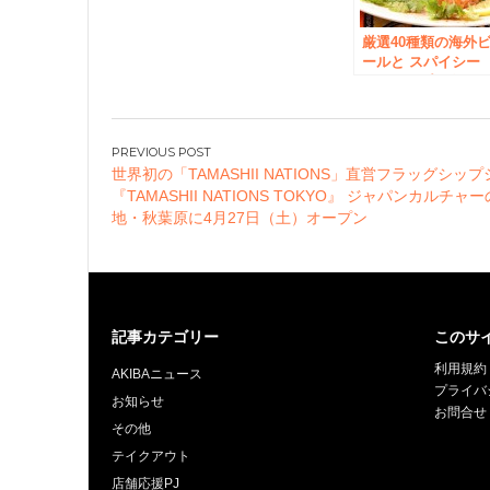
厳選40種類の海外
ールと スパイシー
シュリンプが食べ
み放題！ 「旅ノリ
フェス」第2弾
8/16～秋葉原にて開
投
催 ～ビールと相性
世界初の「TAMASHII NATIONS」直営フラッグシッ
稿
抜群！第1弾ジャマ
『TAMASHII NATIONS TOKYO』 ジャパンカルチャ
イカングリルチキ
ナ
地・秋葉原に4月27日（土）オープン
は8月15日まで～
ビ
ゲ
ー
シ
記事カテゴリー
このサ
ョ
利用規約
ン
AKIBAニュース
プライバ
お知らせ
お問合せ
その他
テイクアウト
店舗応援PJ