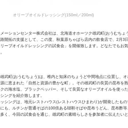
オリーブオイルドレッシング(150ml／200ml)
メーションセンター株式会社は、北海道オホーツク雄武町(おうむちょう
路開拓の支援として、この度、秋葉原ちゃばら店内の飲食店で、2月3日
オリーブオイルドレッシングの試食会」を開催致します。どなたでもお
す。
雄武町(おうむちょう)は、稚内と知床のちょうど中間地点に位置し、オ
資源に恵まれた「自然と資源の豊かな町」。その雄武町の良質の昆布を
ツクの海水塩、ブラックペッパー、そして良質なオリーブオイルを使っ
ッシングを紹介致します。
ッシングは、地元レストハウス(レストハウスひまわり)が開発したもの
にも、ルチンが普通そばの100倍ある韃靼そばや昆布うどん、昆布酢等
数多く、今回の試食会を通じ、雄武町の素晴らしさを参加者に伝えたい