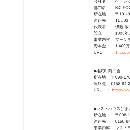
会社名 ： ベーシ
部門名 ： BiC FO
所在地 ： 〒101-
連絡先 ： TEL 03-3
代表者 ： 伊藤 敏
設立 ： 1983年
事業内容： マーケ
資本金 ： 1,400
URL ：
http://
■雄武町商工会
所在地： 〒098-
連絡先： 0158-84-3
URL ：
https://w
■レストハウスひま
所在地 ： 〒098-
連絡先 ： 0158-84
事業内容： レスト