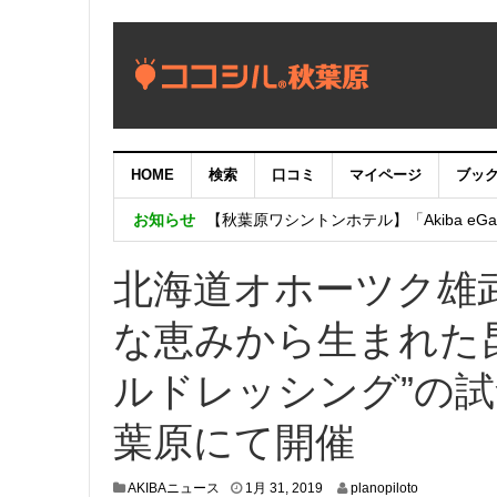
HOME
検索
口コミ
マイページ
ブッ
【重要：9月5日（火）22時】ココシル
お知らせ
【秋葉原ワシントンホテル】「Akiba eGam
「いま、困っている店舗の皆様を応援さ
北海道オホーツク雄武
な恵みから生まれた昆
ルドレッシング”の試食
葉原にて開催
1
AKIBAニュース
1月 31, 2019
planopiloto