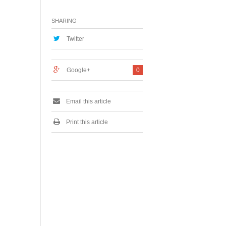
月
2
SHARING
8
,
2
Twitter
0
1
9
Google+
0
Email this article
Print this article