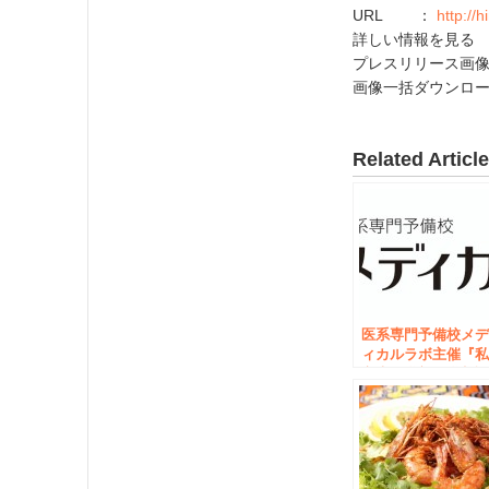
URL ：
http://
詳しい情報を見る
プレスリリース画
画像一括ダウンロ
Related Articl
医系専門予備校メ
ィカルラボ主催『
立大医学部進学相
会』6月18日（日）
東京・秋葉原にて
催。