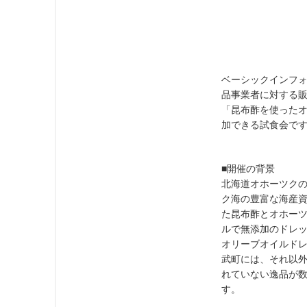
ベーシックインフォ
品事業者に対する販
「昆布酢を使った
加できる試食会で
■開催の背景
北海道オホーツクの
ク海の豊富な海産
た昆布酢とオホー
ルで無添加のドレ
オリーブオイルドレ
武町には、それ以外
れていない逸品が
す。