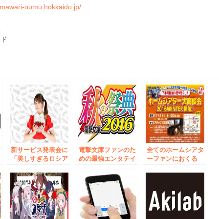
himawari-oumu.hokkaido.jp/
像
ード
e
デ
新サービス発表会に
電撃文庫ファンのた
全てのホームシアタ
私
「美しすぎるロシア
めの最強エンタテイ
ーファンにおくる
談
人コスプレイヤーの
ンメントイベント
エンターテインメン
ナスチャん」が登
１０月２日（日）秋
ト企画 「ホームシ
開
場！ 公式コスチュ
葉原にて開催！ステ
アター大商談会
ームをお披露目！ 2
ージ、サイン会、グ
2016 WINTER」
月15日、秋葉原にて
ッズ連動お渡し会の
11月19日・20日 秋
開催！
参加応募受付開始！
葉原にて開催