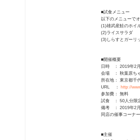
■試食メニュー
以下のメニューで
(1)雄武産鮭のホイ
(2)ライスサラダ
(3)しらすとガー
■開催概要
日時 ： 2019年2月
会場 ： 秋葉原ち
所在地： 東京都千代
URL ：
http://www
参加費： 無料
試食 ： 50人分
備考 ： 2019年2
同店の催事コーナ
■主催