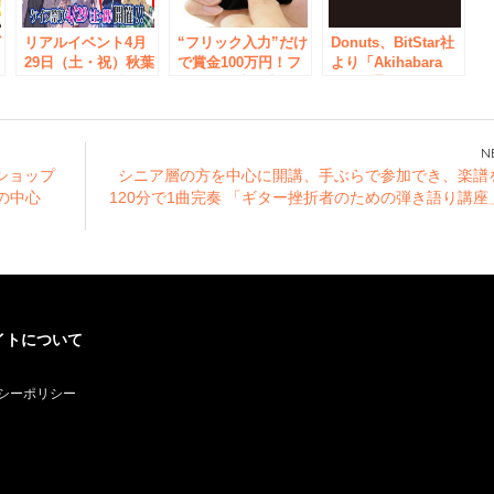
ビ
リアルイベント4月
“フリック入力”だけ
Donuts、BitStar社
29日（土・祝）秋葉
で賞金100万円！フ
より「Akihabara
飲
原にて開催！『ドキ
リック最速を決める
Lab（通称・アキラ
ドキ ケイブの入学
大会開催！ ～スマ
ボ）」事業を取得
式～先生も胸ふくら
ートフォンのフリッ
む春！～』公式サイ
ク入力最速を決める
ト公開＆最新ニュー
イベントを開催～
プショップ
シニア層の方を中心に開講、手ぶらで参加でき、楽譜
スを発表！
ーの中心
120分で1曲完奏 「ギター挫折者のための弾き語り講座
ン
イトについて
シーポリシー