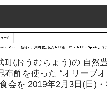
クマーク
：アカウントサービス移行のお知らせ
ing Room（仮称）」期間限定販売 NTT東日本 ・ NTT e-Sports
せていただきたい！」
町(おうむちょう)の 自然
布酢を使った “オリーブ
会を 2019年2月3日(日)・