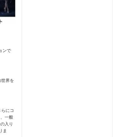
ョンで
の世界を
さらにコ
に、一般
子の入り
りま