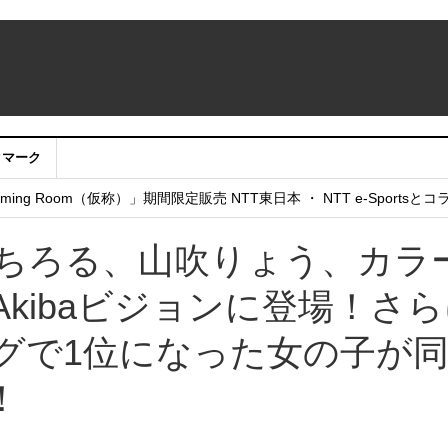
クマーク
：アカウントサービス移行のお知らせ
ing Room（仮称）」期間限定販売 NTT東日本 ・ NTT e-Sports
せていただきたい！」
星乃ちろる、山吹りょう、カラ
kibaビジョンに登場！さら
キングで1位になった女の子が
！