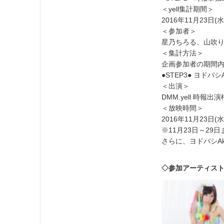
＜yell集計期間＞
2016年11月23日(水・
＜参加者＞
星乃ちろる、山吹り
＜集計方法＞
企画参加者の期間内個
●STEP3● ヨドバ
＜出演＞
DMM.yell 時
＜放映時間＞
2016年11月23日(
※11月23日～29
さらに、ヨドバシA
◇参加アーティス