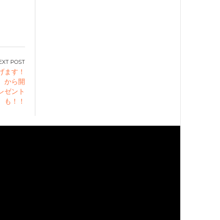
げます！
金）から開
プレゼント
も！！