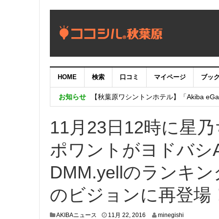
HOME
検索
口コミ
マイページ
ブッ
【重要：9月5日（火）22時】ココシル
お知らせ
【秋葉原ワシントンホテル】「Akiba eGam
「いま、困っている店舗の皆様を応援さ
11月23日12時に
ポワントがヨドバシA
DMM.yellのラン
のビジョンに再登場
1
AKIBAニュース
11月 22, 2016
minegishi