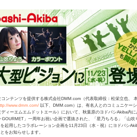
なコンテンツを提供する株式会社DMM.com（代表取締役：松栄立也、 
ttp://www.dmm.com/
以下、DMM.com）は、有名人とのコミュニケー
l』（ディーエムエムドットエール）において、秋葉原のヨドバシAkiba内
a yy GOURMET」一周年お祝い企画で選抜された、「星乃ちろる」「山
を起用したコラボレーション企画を11月23日（水・祝）にヨドバシAki
ことをお知らせします。