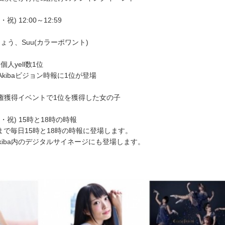
祝) 12:00～12:59
ょう、Suu(カラーポワント)
人yell数1位
シAkibaビジョン時報に1位が登場
報出演権獲得イベントで1位を獲得した女の子
水・祝) 15時と18時の時報
日まで毎日15時と18時の時報に登場します。
kiba内のデジタルサイネージにも登場します。
ト