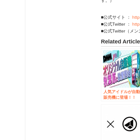
す。）
■公式サイト ：
htt
■公式Twitter ：
htt
■公式Twitter（メ
Related Articl
人気アイドルが自
販売機に登場！！
DMM.yellオリジナ
ルデザイン自動販
機 秋葉原にて2016
年7月11日より順次
設置開始