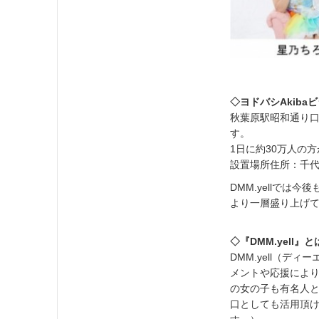
◇ヨドバシAkiba
秋葉原駅昭和通り口
す。
1日に約30万人の
設置場所住所：千代
DMM.yellで
より一層盛り上げ
◇『DMM.yell』と
DMM.yell（
メントや応援により
の女の子も有名人
口としても活用頂け