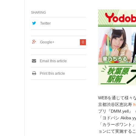
1
月
SHARING
1
8
,
Twitter
2
0
1
Google+
0
6
Email this article
Print this article
WEBを通じて様々
京都渋谷区恵比寿
h
プリ『DMM.yel
「ヨドバシ Akib
「カラーポワント」
ョンにて実施する