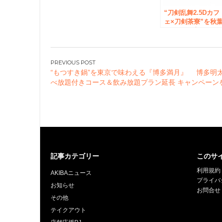
“刀剣乱舞2.5Dカフ
ェ×刀剣茶寮”を秋
原にオープン 刀
乱舞の世界観を再
し実際の刀剣や公
衣裳を展示した空
投
で2.5Dカフェオリ
“もつすき鍋”を東京で味わえる『博多満月』 博多明
稿
ナルドリンクや甘
べ放題付きコース＆飲み放題プラン延長 キャンペーン
を堪能
ナ
ビ
ゲ
ー
シ
ョ
記事カテゴリー
このサ
ン
利用規約
AKIBAニュース
プライバ
お知らせ
お問合せ
その他
テイクアウト