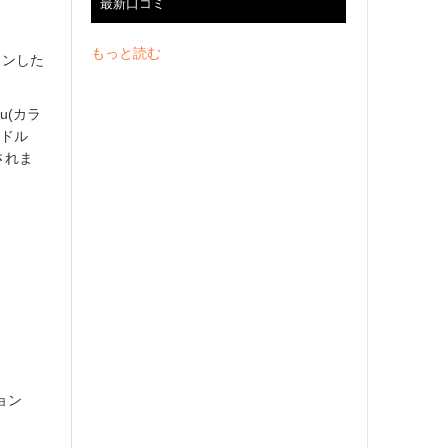
最新口コミ
もっと読む
インした
u(カラ
イドル
されま
ョン