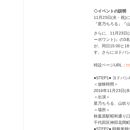
◇イベントの説明
11月23日(水・祝
『星乃ちろる』『
さらに、11月23日
ーポワント)』の3
が、同日15:00と
す。さらにヨドバシ
特設ページURL：
ht
●STEP1● ヨドバシ
＜放映時間＞
2016年11月23日(水・
＜出演＞
星乃ちろる、山吹
＜場所＞
秋葉原駅昭和通り口
千代田区神田花岡町1
●STEP2● 時報