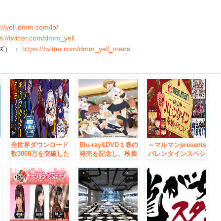
p://yell.dmm.com/lp/
ps://twitter.com/dmm_yell
ンズ） ：
https://twitter.com/dmm_yell_mens
e
動
全世界ダウンロード
Blu-ray&DVD１巻の
～マルマンpresents
数3000万を突破した
発売を記念し、秋葉
バレンタインスペシ
崩壊学園の最新作
原にて
ャル企画～
売
「崩壊3rd」広告イ
「『WWW.WORKIN
DMM.yellとコラボ
メージキャラクター
G!!』ミュージア
し、人気アイドルに
オーディション開催
ム」の開催が決定！
よる「チョコレート
DMM.yellから選ば
奉納LIVE」を神田
れた女の子がゲーム
明神で開催！＜開催
キャラクターのコス
2017年2月10日