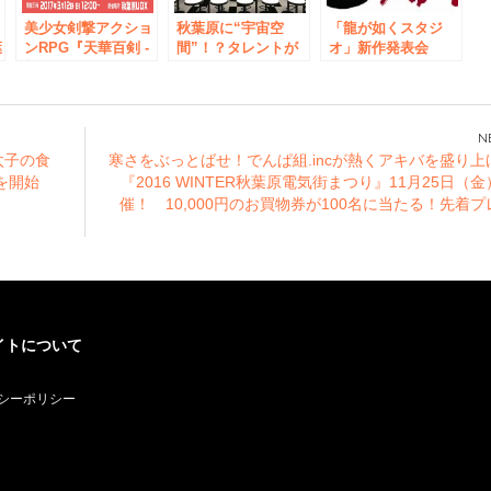
チュームで秋葉原を
（金）受付15：30～
ジャック！
美少女剣撃アクショ
秋葉原に“宇宙空
＞
「龍が如くスタジ
葉
ンRPG『天華百剣 -
間”！？タレントが
オ」新作発表会
剣
斬-』トーク＆ライ
パフォーマンスする
2017 年 8 月 26 日
現
ブステージを開催！
『アミューズメント
（土）19:00～＠秋
演
カフェ 秋葉屋』オ
葉原UDXシアターで
間
ープン
開催決定 抽選で一
ジ
般の方30名様を無料
太子の食
寒さをぶっとばせ！でんぱ組.incが熱くアキバを盛り上
味
でご招待！
を開始
『2016 WINTER秋葉原電気街まつり』11月25日（
催！ 10,000円のお買物券が100名に当たる！先着
イトについて
シーポリシー