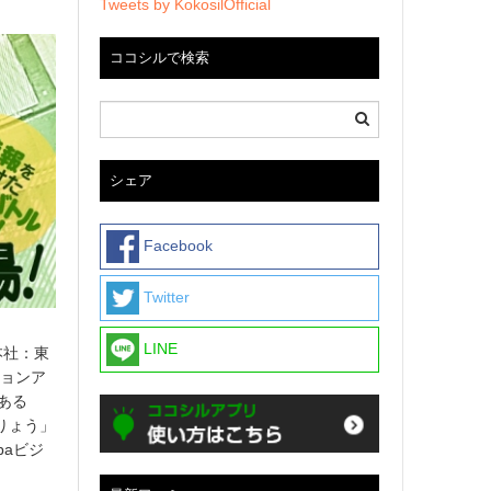
Tweets by KokosilOfficial
ココシルで検索
シェア
Facebook
Twitter
LINE
本社：東
ションア
にある
吹りょう」
baビジ