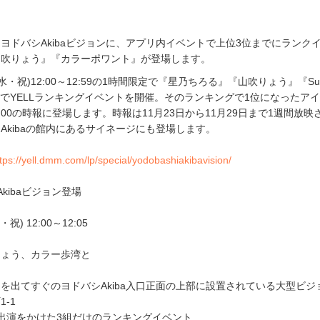
)にヨドバシAkibaビジョンに、アプリ内イベントで上位3位までにランク
山吹りょう』『カラーポワント』が登場します。
(水・祝)12:00～12:59の1時間限定で『星乃ちろる』『山吹りょう』『Su
名でYELLランキングイベントを開催。そのランキングで1位になったア
18:00の時報に登場します。時報は11月23日から11月29日まで1週間放映
Akibaの館内にあるサイネージにも登場します。
tps://yell.dmm.com/lp/special/yodobashiakibavision/
Akibaビジョン登場
祝) 12:00～12:05
りょう、カラー歩湾と
を出てすぐのヨドバシAkiba入口正面の上部に設置されている大型ビジ
-1
単独出演をかけた3組だけのランキングイベント