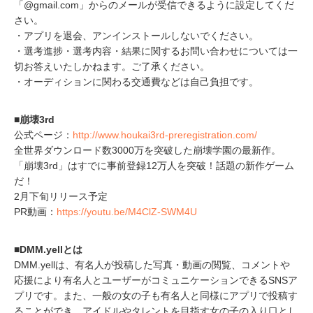
「@gmail.com」からのメールが受信できるように設定してくだ
さい。
・アプリを退会、アンインストールしないでください。
・選考進捗・選考内容・結果に関するお問い合わせについては一
切お答えいたしかねます。ご了承ください。
・オーディションに関わる交通費などは自己負担です。
■崩壊3rd
公式ページ：
http://www.houkai3rd-preregistration.com/
全世界ダウンロード数3000万を突破した崩壊学園の最新作。
「崩壊3rd」はすでに事前登録12万人を突破！話題の新作ゲーム
だ！
2月下旬リリース予定
PR動画：
https://youtu.be/M4ClZ-SWM4U
■DMM.yellとは
DMM.yellは、有名人が投稿した写真・動画の閲覧、コメントや
応援により有名人とユーザーがコミュニケーションできるSNSア
プリです。また、一般の女の子も有名人と同様にアプリで投稿す
ることができ、アイドルやタレントを目指す女の子の入り口とし