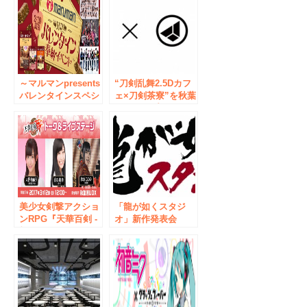
ジョンに登場！さら
機 秋葉原にて2016
にDMM.yellのラン
年7月11日より順次
キングで1位になっ
設置開始
た女の子が同日のビ
ジョンに再登場！
～マルマンpresents
“刀剣乱舞2.5Dカフ
バレンタインスペシ
ェ×刀剣茶寮”を秋葉
ャル企画～
原にオープン 刀剣
DMM.yellとコラボ
乱舞の世界観を再現
し、人気アイドルに
し実際の刀剣や公演
よる「チョコレート
衣裳を展示した空間
奉納LIVE」を神田
で2.5Dカフェオリジ
明神で開催！＜開催
ナルドリンクや甘味
2017年2月10日
を堪能
（金）受付15：30～
＞
美少女剣撃アクショ
「龍が如くスタジ
ンRPG『天華百剣 -
オ」新作発表会
斬-』トーク＆ライ
2017 年 8 月 26 日
ブステージを開催！
（土）19:00～＠秋
葉原UDXシアターで
開催決定 抽選で一
般の方30名様を無料
でご招待！