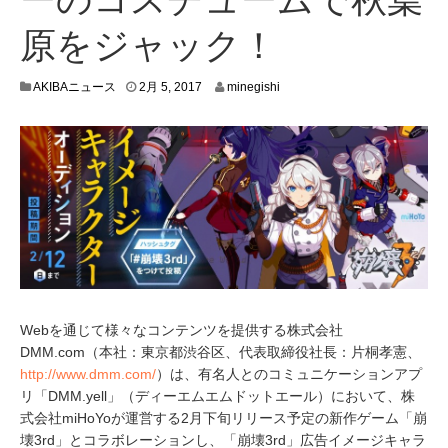
原をジャック！
2
AKIBAニュース
2月 5, 2017
minegishi
月
3
,
2
0
1
7
Webを通じて様々なコンテンツを提供する株式会社
DMM.com（本社：東京都渋谷区、代表取締役社長：片桐孝憲、
http://www.dmm.com/
）は、有名人とのコミュニケーションアプ
リ「DMM.yell」（ディーエムエムドットエール）において、株
式会社miHoYoが運営する2月下旬リリース予定の新作ゲーム「崩
壊3rd」とコラボレーションし、「崩壊3rd」広告イメージキャラ