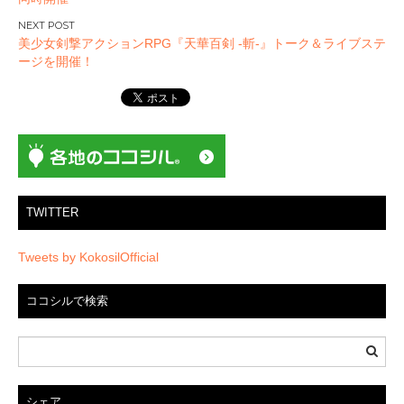
ビ
ゲ
美少女剣撃アクションRPG『天華百剣 -斬-』トーク＆ライブステ
ー
ージを開催！
シ
ョ
ン
TWITTER
Tweets by KokosilOfficial
ココシルで検索
シェア