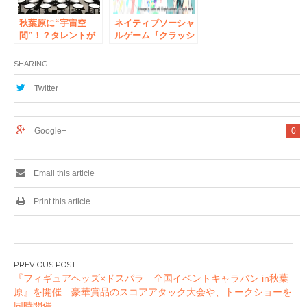
秋葉原に“宇宙空
ネイティブソーシャ
間”！？タレントが
ルゲーム『クラッシ
パフォーマンスする
ュフィーバー』が
『アミューズメント
「初音ミク」とのコ
SHARING
カフェ 秋葉屋』オ
ラボ決定！
ープン
Twitter
Google+
0
Email this article
Print this article
投
『フィギュアヘッズ×ドスパラ 全国イベントキャラバン in秋葉
稿
原』を開催 豪華賞品のスコアアタック大会や、トークショーを
ナ
同時開催