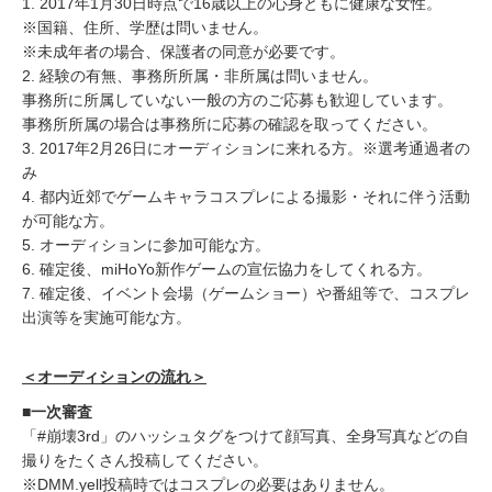
1. 2017年1月30日時点で16歳以上の心身ともに健康な女性。
※国籍、住所、学歴は問いません。
※未成年者の場合、保護者の同意が必要です。
2. 経験の有無、事務所所属・非所属は問いません。
事務所に所属していない一般の方のご応募も歓迎しています。
事務所所属の場合は事務所に応募の確認を取ってください。
3. 2017年2月26日にオーディションに来れる方。※選考通過者の
み
4. 都内近郊でゲームキャラコスプレによる撮影・それに伴う活動
が可能な方。
5. オーディションに参加可能な方。
6. 確定後、miHoYo新作ゲームの宣伝協力をしてくれる方。
7. 確定後、イベント会場（ゲームショー）や番組等で、コスプレ
出演等を実施可能な方。
＜オーディションの流れ＞
■一次審査
「#崩壊3rd」のハッシュタグをつけて顔写真、全身写真などの自
撮りをたくさん投稿してください。
※DMM.yell投稿時ではコスプレの必要はありません。