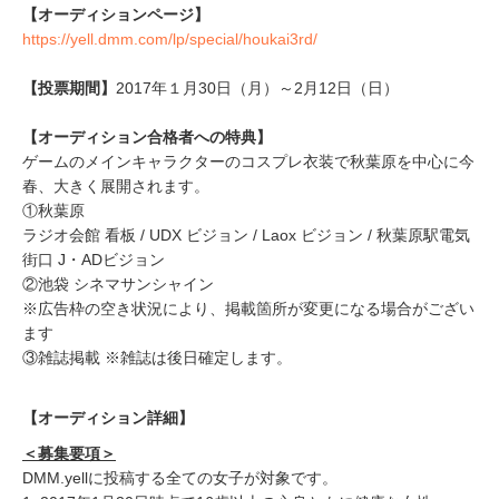
【オーディションページ】
https://yell.dmm.com/lp/special/houkai3rd/
【投票期間】
2017年１月30日（月）～2月12日（日）
【オーディション合格者への特典】
ゲームのメインキャラクターのコスプレ衣装で秋葉原を中心に今
春、大きく展開されます。
①秋葉原
ラジオ会館 看板 / UDX ビジョン / Laox ビジョン / 秋葉原駅電気
街口 J・ADビジョン
②池袋 シネマサンシャイン
※広告枠の空き状況により、掲載箇所が変更になる場合がござい
ます
③雑誌掲載 ※雑誌は後日確定します。
【オーディション詳細】
＜募集要項＞
DMM.yellに投稿する全ての女子が対象です。