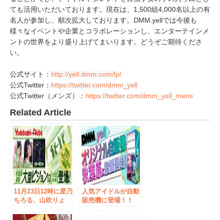
ても活用いただいております。現在は、1,500組4,000名以上の有
名人が参加し、順次拡大しております。DMM.yellでは今後も
様々なイベントや企業とコラボレーションし、エンターテインメ
ントの世界をより盛り上げてまいります。どうぞご期待くださ
い。
公式サイト：
http://yell.dmm.com/lp/
公式Twitter：
https://twitter.com/dmm_yell
公式Twitter（メンズ）：
https://twitter.com/dmm_yell_mens
Related Article
11月23日12時に星乃
人気アイドルが自動
ちろる、山吹りょ
販売機に登場！！
う、カラーポワント
DMM.yellオリジナ
がヨドバシAkibaビ
ルデザイン自動販売