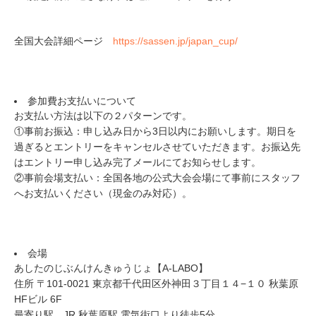
全国大会詳細ページ
https://sassen.jp/japan_cup/
参加費お支払いについて
お支払い方法は以下の２パターンです。
①事前お振込：申し込み日から3日以内にお願いします。期日を
過ぎるとエントリーをキャンセルさせていただきます。お振込先
はエントリー申し込み完了メールにてお知らせします。
②事前会場支払い：全国各地の公式大会会場にて事前にスタッフ
へお支払いください（現金のみ対応）。
会場
あしたのじぶんけんきゅうじょ【A-LABO】
住所 〒101-0021 東京都千代田区外神田３丁目１４−１０ 秋葉原
HFビル 6F
最寄り駅 JR 秋葉原駅 電気街口より徒歩5分