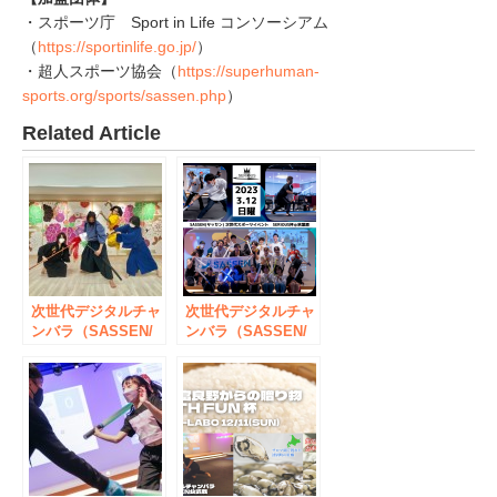
・スポーツ庁 Sport in Life コンソーシアム
（
https://sportinlife.go.jp/
）
・超人スポーツ協会（
https://superhuman-
sports.org/sports/sassen.php
）
Related Article
次世代デジタルチャ
次世代デジタルチャ
ンバラ（SASSEN/
ンバラ（SASSEN/
サッセン）イベント
サッセン）イベント
【ことのは CUP】
【SERIOUS（シリ
を秋葉原（東京都千
アス）杯】を秋葉原
代田区）で8月14日
（東京都千代田区）
開催決定！
で3月12日開催決
定！