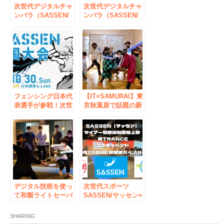
次世代デジタルチャ
次世代デジタルチャ
ンバラ（SASSEN/
ンバラ（SASSEN/
サッセン）イベント
サッセン）イベント
【風林火山 CUP
【北海道富良野から
2022】を秋葉原（東
の贈り物NORTH
京都千代田区）で5
FUN杯】を秋葉原
月8日開催決定！
（東京都千代田区）
で12月11日開催決
定！
フェンシング日本代
【IT×SAMURAI】東
表選手が参戦！次世
京秋葉原で話題の新
代デジタルチャンバ
スポーツ
ラ（SASSEN/サッ
『SASSEN（サッセ
セン）第一回 全国
ン）』全年齢対象の
大会 in 秋葉原
レクリエーションや
企業団体向けチーム
ビルディングを受付
開始！
デジタル技術を使っ
次世代スポーツ
て和製ライトセーバ
SASSEN/サッセン×
ー開発を目指す
マイナー競技認知度
SASSEN（サッセ
爆上祭×縁TRANCE
SHARING
ン）が東京秋葉原で
コラボイベント＠秋