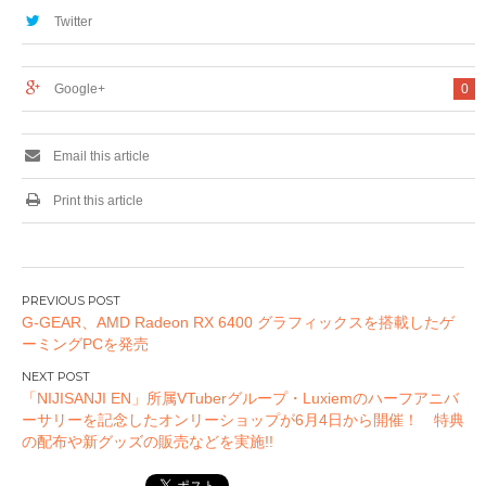
体験イベントを開
葉原
Twitter
催！
Google+
0
Email this article
Print this article
投
G-GEAR、AMD Radeon RX 6400 グラフィックスを搭載したゲ
稿
ーミングPCを発売
ナ
ビ
「NIJISANJI EN」所属VTuberグループ・Luxiemのハーフアニバ
ゲ
ーサリーを記念したオンリーショップが6月4日から開催！ 特典
ー
の配布や新グッズの販売などを実施!!
シ