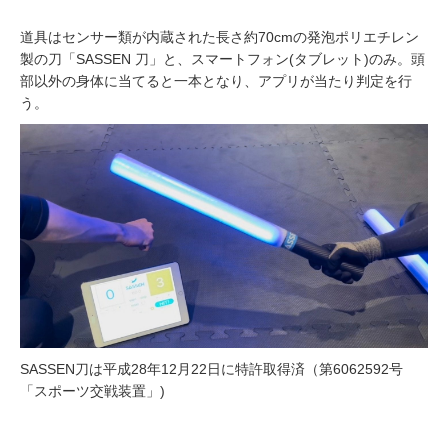
道具はセンサー類が内蔵された⻑さ約70cmの発泡ポリエチレン
製の刀「SASSEN 刀」と、スマートフォン(タブレット)のみ。頭
部以外の身体に当てると一本となり、アプリが当たり判定を行
う。
SASSEN刀は平成28年12月22日に特許取得済（第6062592号
「スポーツ交戦装置」)