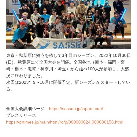
東京・秋葉原に拠点を移して3年目のシーズン。2022年10月30日
(日)、秋葉原にて全国大会を開催。全国各地（熊本・福岡・宮
崎・栃木・滋賀・神奈川・埼玉）から延べ100人が参加し、大盛
況に終わりました。
次回は2023年9〜10月に開催予定。新シーズンがスタートしてい
る。
全国大会詳細ページ
https://sassen.jp/japan_cup/
プレスリリース
https://prtimes.jp/main/html/rd/p/000000024.000080158.html