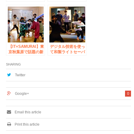
マイナー競技認知度
代デジタルチャンバ
爆上祭×縁TRANCE
ラ（SASSEN/サッ
コラボイベント＠秋
セン）第一回 全国
葉原
大会 in 秋葉原
【IT×SAMURAI】東
デジタル技術を使っ
京秋葉原で話題の新
て和製ライトセーバ
スポーツ
ー開発を目指す
『SASSEN（サッセ
SASSEN（サッセ
SHARING
ン）』全年齢対象の
ン）が東京秋葉原で
レクリエーションや
体験イベントを開
Twitter
企業団体向けチーム
催！
ビルディングを受付
開始！
Google+
0
Email this article
Print this article