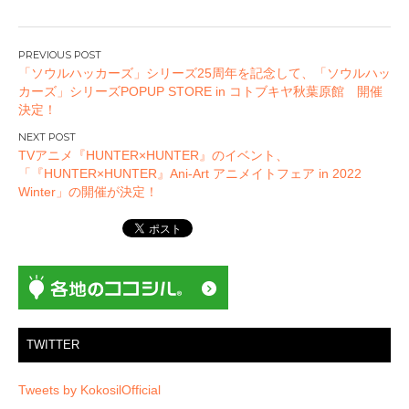
投
「ソウルハッカーズ」シリーズ25周年を記念して、「ソウルハッ
稿
カーズ」シリーズPOPUP STORE in コトブキヤ秋葉原館 開催
ナ
決定！
ビ
ゲ
TVアニメ『HUNTER×HUNTER』のイベント、
ー
「『HUNTER×HUNTER』Ani-Art アニメイトフェア in 2022
Winter」の開催が決定！
シ
ョ
ン
TWITTER
Tweets by KokosilOfficial