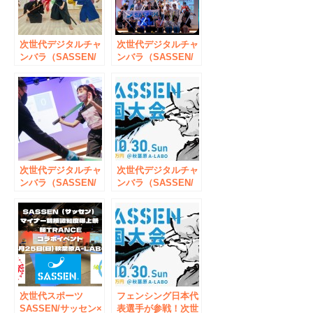
次世代デジタルチャ
次世代デジタルチャ
ンバラ（SASSEN/
ンバラ（SASSEN/
サッセン）イベント
サッセン）イベント
【ことのは CUP】
【SERIOUS（シリ
を秋葉原（東京都千
アス）杯】を秋葉原
代田区）で8月14日
（東京都千代田区）
開催決定！
で3月12日開催決
定！
次世代デジタルチャ
次世代デジタルチャ
ンバラ（SASSEN/
ンバラ（SASSEN/
サッセン）イベント
サッセン）【第一回
【風林火山 CUP
全国大会】を秋葉原
2022】を秋葉原（東
（東京都千代田区）
京都千代田区）で5
で10月30日開催決
月8日開催決定！
定！
次世代スポーツ
フェンシング日本代
SASSEN/サッセン×
表選手が参戦！次世