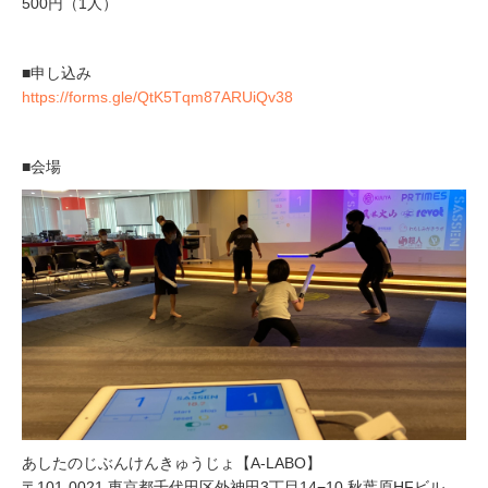
500円（1人）
■申し込み
https://forms.gle/QtK5Tqm87ARUiQv38
■会場
あしたのじぶんけんきゅうじょ【A-LABO】
〒101-0021 東京都千代田区外神田3丁目14−10 秋葉原HFビル