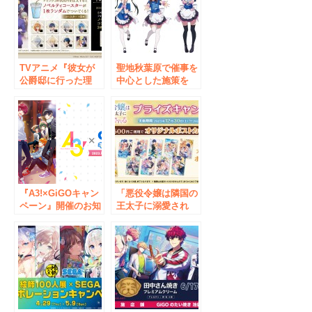
IV」コラボキャンペ
ーン開催のお知らせ
TVアニメ『彼女が
聖地秋葉原で催事を
公爵邸に行った理
中心とした施策を
由』ノベルティ付き
続々実施！TVアニ
ドリンク販売のお知
メ『アキバ冥途戦
らせ
争』 GiGOコラボ開
催のお知らせ
『A3!×GiGOキャン
「悪役令嬢は隣国の
ペーン』開催のお知
王太子に溺愛され
らせ
る」キャンペーン開
催のお知らせ