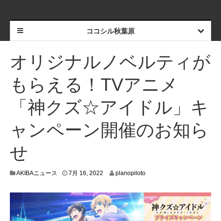
ココシル秋葉原
オリジナルノベルティが
もらえる！TVアニメ
「神クズ☆アイドル」キ
ャンペーン開催のお知ら
せ
7
AKIBAニュース
7月 16, 2022
planopiloto
月
1
5
,
2