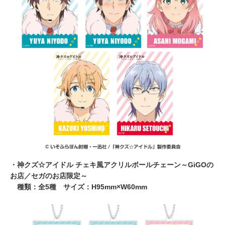
・神クズ☆アイドル チェキ風アクリルボールチェーン～GiGOの
お店／セガのお店限定～
種類：全5種 サイズ：H95mm×W60mm