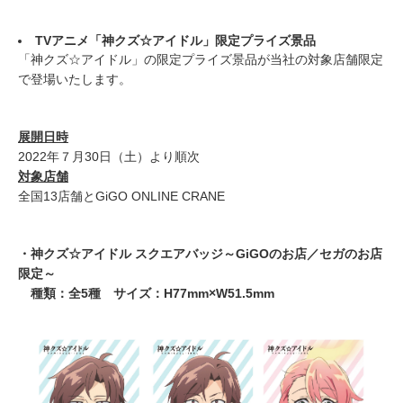
T
V
アニメ
「
神クズ☆アイドル
」限定プライズ景品
「神クズ☆アイドル」の限定プライズ景品が当社の対象店舗限定
で登場いたします。
展開日時
2022年７月30日（土）より順次
対象店舗
全国13店舗とGiGO ONLINE CRANE
・神クズ☆アイドル スクエアバッジ～GiGOのお店／セガのお店
限定～
種類：全5種 サイズ：H77mm×W51.5mm