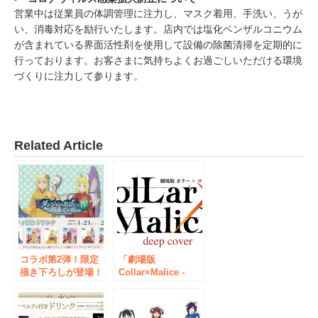
営業中は従業員の体調管理に注力し、マスク着用、手洗い、うが
い、消毒対応を励行いたします。店内では塩化ベンザルコニウム
が含まれている界面活性剤を使用して設備の除菌清掃を定期的に
行っております。お客さまに気持ちよくお過ごしいただける環境
づくりに注力して参ります。
Related Article
コラボ第2弾！限定
「劇場版
描き下ろしが登場！
Collar×Malice -
「ダンジョンに出会
deep cover-」GiGO
いを求めるのは間違
コラボキャンペーン
っているだろうか
開催のお知らせ