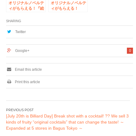
オリジナルノベルテ
オリジナルノベルテ
ィがもらえる！『絵
ィがもらえる！
師100人展11×SEGA
「&0（アンドゼロ）
コラボレーションキ
コラボ企画」開催の
SHARING
ャンペーン』開催の
お知らせ
お知らせ
Twitter
Google+
0
Email this article
Print this article
投
[July 20th is Billiard Day] Break shot with a cocktail! ?? We sell 3
稿
kinds of fruity “original cocktails” that can change the taste! ～
ナ
Expanded at 5 stores in Bagus Tokyo ～
ビ