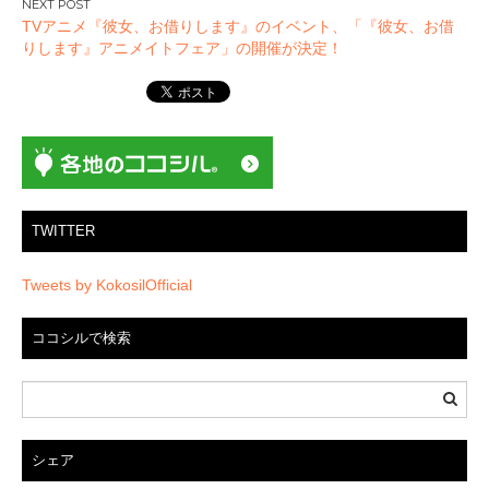
ゲ
TVアニメ『彼女、お借りします』のイベント、「『彼女、お借
ー
りします』アニメイトフェア」の開催が決定！
シ
ョ
ン
TWITTER
Tweets by KokosilOfficial
ココシルで検索
シェア