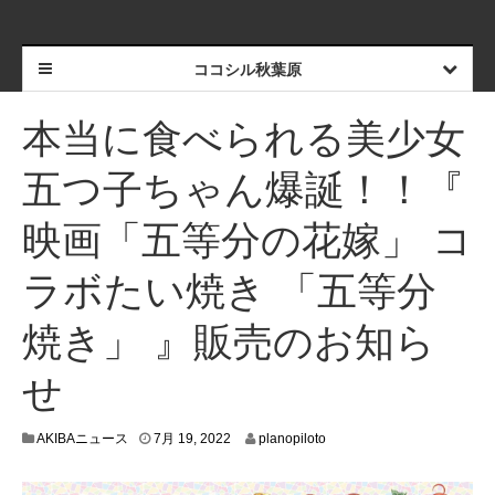
ココシル秋葉原
本当に食べられる美少女
五つ子ちゃん爆誕！！『
映画「五等分の花嫁」 コ
ラボたい焼き 「五等分
焼き」 』販売のお知ら
せ
7
AKIBAニュース
7月 19, 2022
planopiloto
月
1
5