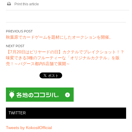
Print this article
投
秋葉原でカードゲームを題材にしたオークションを開催。
稿
ナ
【7月20日はビリヤードの日】カクテルでブレイクショット！？
ビ
味変できる3種のフルーティーな「オリジナルカクテル」を販
ゲ
売！～バグース都内5店舗で展開～
ー
シ
ョ
ン
TWITTER
Tweets by KokosilOfficial