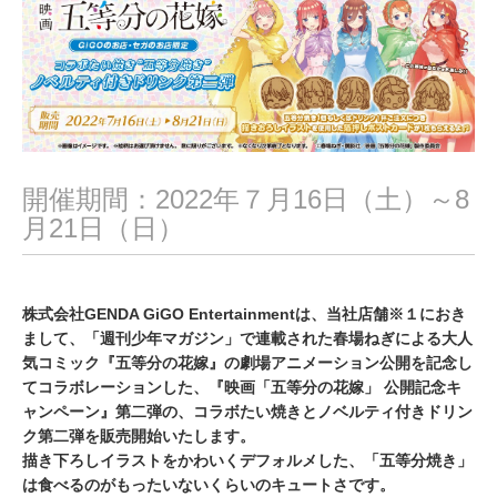
,
2
0
2
2
開催期間：2022年７月16日（土）～8
月21日（日）
株式会社GENDA GiGO Entertainmentは、当社店舗※１におき
まして、「週刊少年マガジン」で連載された春場ねぎによる大人
気コミック『五等分の花嫁』の劇場アニメーション公開を記念し
てコラボレーションした、『映画「五等分の花嫁」 公開記念キ
ャンペーン』第二弾の、コラボたい焼きとノベルティ付きドリン
ク第二弾を販売開始いたします。
描き下ろしイラストをかわいくデフォルメした、「五等分焼き」
は食べるのがもったいないくらいのキュートさです。