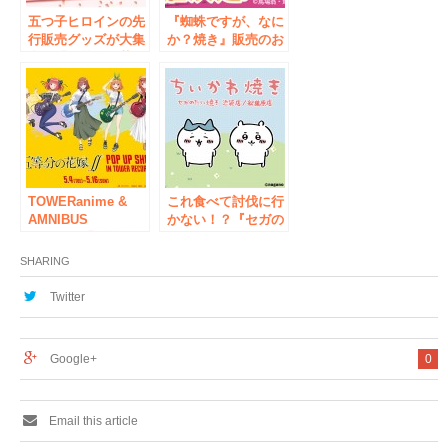
五つ子ヒロインの先
『蜘蛛ですが、なに
行販売グッズが大集
か？焼き』販売のお
合！『五等分の花
知らせ
嫁』ポップアップス
トアがAKIHABARA
ゲーマーズ本店にて
2/9〜開催決定
Blu-ray・DVDには
ゲーマーズ限定版
も！
TOWERanime &
これ食べて討伐に行
AMNIBUS
かない！？『セガの
presents「五等分の
たい焼き ちいかわ
花嫁∬ POP UP
焼き』販売のお知ら
SHARING
SHOP in TOWER
せ
RECORDS」を開
Twitter
催！
Google+
0
Email this article