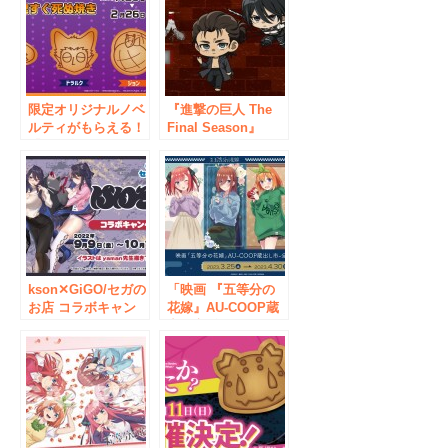
限定オリジナルノベ
『進撃の巨人 The
ルティがもらえる！
Final Season』
『吸血鬼すぐ死ぬ
GiGOコラボ開催の
２』GiGOコラボ開
お知らせ
催のお知らせ
kson✕GiGO/セガの
「映画 『五等分の
お店 コラボキャン
花嫁』AU-COOP蔵
ペーン開催のお知ら
出し市-全国キャラ
せ
バン- 」開催のお知
らせ