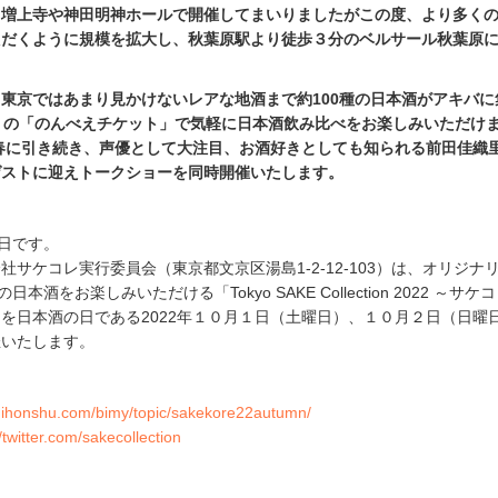
、増上寺や神田明神ホールで開催してまいりましたがこの度、より多く
ただくように規模を拡大し、秋葉原駅より徒歩３分のベルサール秋葉原
東京ではあまり見かけないレアな地酒まで約100種の日本酒がアキバに
りの「のんべえチケット」で気軽に日本酒飲み比べをお楽しみいただけ
年春に引き続き、声優として大注目、お酒好きとしても知られる前田佳織
ゲストに迎えトークショーを同時開催いたします。
の日です。
社サケコレ実行委員会（東京都文京区湯島1-2-12-103）は、オリジナ
本酒をお楽しみいただける「Tokyo SAKE Collection 2022 ～サケ
を日本酒の日である2022年１０月１日（土曜日）、１０月２日（日曜
催いたします。
/nihonshu.com/bimy/topic/sakekore22autumn/
//twitter.com/sakecollection