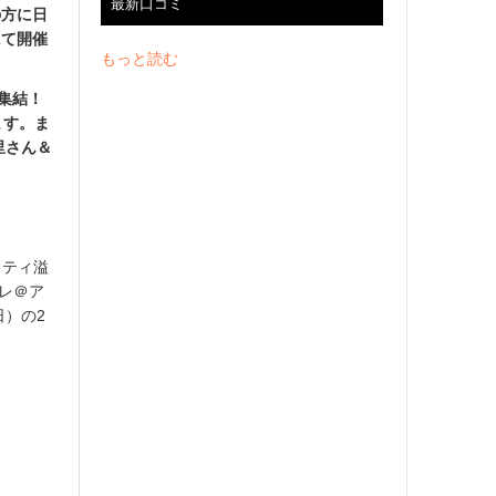
最新口コミ
の方に日
にて開催
もっと読む
集結！
ます。ま
里さん＆
リティ溢
コレ＠ア
日）の2