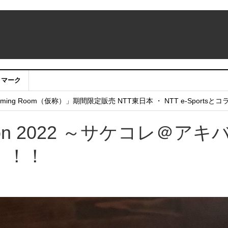
クマーク
：アカウントサービス移行のお知らせ
ing Room（仮称）」期間限定販売 NTT東日本 ・ NTT e-Sports
せていただきたい！」
ection 2022 ～サケコレ＠アキ
！！！