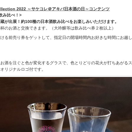
 Collection 2022 ～サケコレ＠アキバ日本酒の日～コンテンツ
飲み比べ！>
蔵が出展！約100種の日本酒飲み比べをお楽しみいただけます。
１杯のお酒と交換できます。（大吟醸等は飲み比べ券２枚以上）
だける前売り券をゲットして、指定日の開場時間内お好きな時間にお越
、お酒を注ぐと色が変化するグラスで、色とりどりの花火が打ちあがる
レオリジナルロゴ付です。