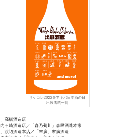
サケコレ2022＠アキバ日本酒の日
出展酒蔵一覧
水」高橋酒造店
」内ヶ崎酒造店／「森乃菊川」森民酒造本家
町」渡辺酒造本店／「末廣」末廣酒造