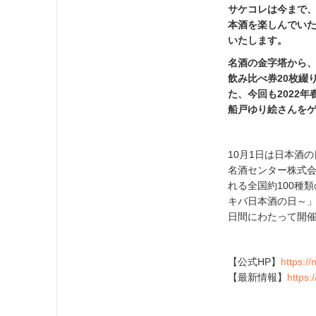
サケコレは今まで
本酒を楽しんでい
いたします。
名酒の金字塔から、
飲み比べ券20枚綴
た、今回も2022
船戸ゆり絵さんを
10月1日は日本酒
名酒センター株式会
れる全国約100種類の日
キバ日本酒の日～」
日間にわたって開
【公式HP】
https:/
【最新情報】
https: