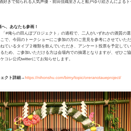
お酒好きで知られる人気声優・前田佳織里さんと船戸ゆり絵さんによるト
酒へ、あなたも参画！
 「#俺らの田んぼプロジェクト」の過程で、二人がいずれかの酒質の
そこで、今回のトークショーにご参加の方のご意見を参考にさせていた
かねているタイプ２種類を飲んでいただき、アンケート投票を予定して
あるため、ご参加いただける方は会場内での抽選となりますが、ぜひご
コレ公式twitterにてお知らせします。
ジェクト詳細→
https://nihonshu.com/bimy/topic/oreranotaueproject/