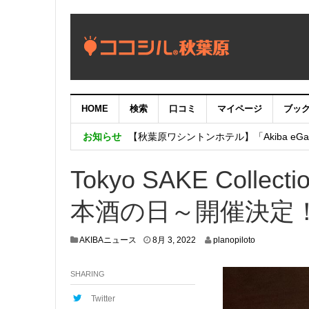
HOME
検索
口コミ
マイページ
ブッ
【重要：9月5日（火）22時】ココシル
お知らせ
【秋葉原ワシントンホテル】「Akiba eGam
「いま、困っている店舗の皆様を応援さ
Tokyo SAKE Coll
本酒の日～開催決定
7
AKIBAニュース
8月 3, 2022
planopiloto
月
2
SHARING
7
,
2
Twitter