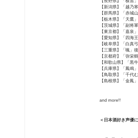
【長野県】「横笛
【新潟県】「越乃
【群馬県】「赤城
【栃木県】「天鷹
【茨城県】「副将
【東京都】「嘉泉
【愛知県】「四海
【岐阜県】「白真
【三重県】「颯」
【京都府】「弥栄
【和歌山県】「黒
【兵庫県】「鳳鳴
【鳥取県】「千代
【島根県】「金鳳
and more!!
＜日本酒好き声優