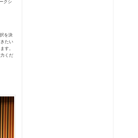
ークシ
選択を決
だきたい
います。
協力くだ