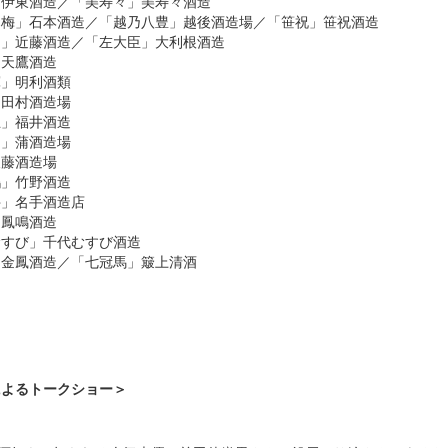
」伊東酒造／「美寿々」美寿々酒造
寒梅」石本酒造／「越乃八豊」越後酒造場／「笹祝」笹祝酒造
山」近藤酒造／「左大臣」大利根酒造
」天鷹酒造
軍」明利酒類
」田村酒造場
王」福井酒造
弓」蒲酒造場
後藤酒造場
鶴」竹野酒造
牛」名手酒造店
」鳳鳴酒造
むすび」千代むすび酒造
」金鳳酒造／「七冠馬」簸上清酒
によるトークショー＞