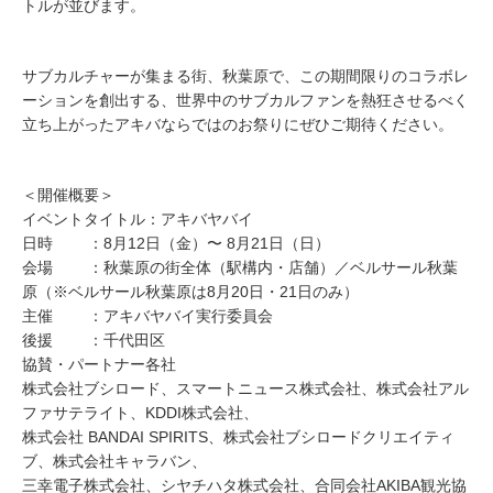
トルが並びます。
サブカルチャーが集まる街、秋葉原で、この期間限りのコラボレ
ーションを創出する、世界中のサブカルファンを熱狂させるべく
立ち上がったアキバならではのお祭りにぜひご期待ください。
＜開催概要＞
イベントタイトル：アキバヤバイ
日時 ：8月12日（金）〜 8月21日（日）
会場 ：秋葉原の街全体（駅構内・店舗）／ベルサール秋葉
原（※ベルサール秋葉原は8月20日・21日のみ）
主催 ：アキバヤバイ実行委員会
後援 ：千代田区
協賛・パートナー各社
株式会社ブシロード、スマートニュース株式会社、株式会社アル
ファサテライト、KDDI株式会社、
株式会社 BANDAI SPIRITS、株式会社ブシロードクリエイティ
ブ、株式会社キャラバン、
三幸電子株式会社、シヤチハタ株式会社、合同会社AKIBA観光協