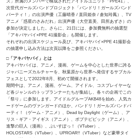
ズ」所属のメンバーで構成されたアイドルユニット「PPE41」、
次世代ガールズバンドプロジェクト「バンドリ！ガールズバンド
パーティ！」の出演声優（工藤晴香 / 直田姫奈 / 倉知玲鳳）、TV
アニメ「惑星のさみだれ」出演声優（大空直美、田所あずさ）の
参加が決定しました。さらに、21日には、参加費無料の抽選型
「アキバヤバイ×PPE 41撮影会」も開催します。
それぞれの出演スケジュール及び、アキバヤバイ×PPE 41撮影会
の抽選申し込み方法は次頁以降をご参照ください。
□「アキバヤバイ」とは
アキバヤバイは、アニメ、漫画、ゲームを中心とした世界に誇る
ジャパニーズカルチャーを、秋葉原から世界へ発信するサブカル
フェスとして2022年8月、初めて開催されます。
期間中は、アニメ、漫画、ゲーム、アイドル、コスプレイヤーな
ど各ジャンルのトップランナーたちが集結し、各々の企画でこの
「祭り」に参加します。アイドルグループAKB48を始め、人気カ
ードゲームのヴァンガードのほか、バンドリ！ガールズバンドパ
ーティ！（ゲーム・アニメ）、Dead by Daylight（ゲーム）、ア
リス・ギア・アイギス（アニメ）、ポプテピピック（アニメ）、
進撃の巨人（漫画）、ぶいすぽっ！（VTuber）、
HOLOSTARS（VTuber）、UPROAR!!（VTuber）など豪華タイ