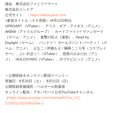
議会、株式会社ファミリーマート、
株式会社インドア
公式サイト ：
https://akibayabai.com
<参加タイトル（５０音順）>8月12日時点
UPROAR!! （VTuber）、アリス・ギア・アイギス（アニメ）、
AKB48（アイドルグループ）、カードファイト!! ヴァンガード
（ゲーム・アニメ）、進撃の巨人（漫画）、Dead by
Daylight（ゲーム）、バンドリ！ ガールズバンドパーティ！（ゲ
ーム・アニメ）、えなこ / 伊織もえ / 篠崎こころ等（コスプレイ
ヤー）、ぶいすぽっ！（VTuber）、惑星のさみだれ（アニ
メ）、HOLOSTARS（VTuber）、ポプテピピック（アニメ）
＜公開収録＆オンライン配信イベント＞
実施日：8月20日（土）、8月21日（日）
公開収録実施場所：ベルサール秋葉原
オンライン配信：アキバヤバイ公式YouTubeチャンネル
（
https://www.youtube.com/channel/UCun_rLZ-
CDSVQCGZdVKyUAw
）