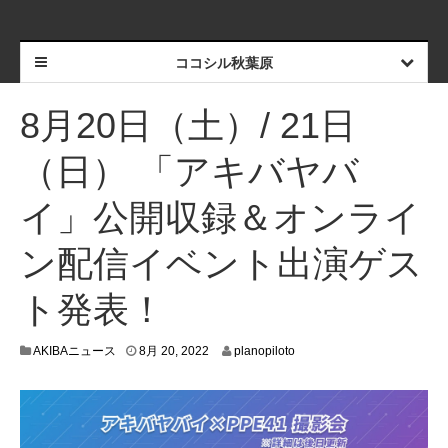
ココシル秋葉原
8月20日（土）/ 21日
（日） 「アキバヤバ
イ」公開収録＆オンライ
ン配信イベント出演ゲス
ト発表！
8
AKIBAニュース
8月 20, 2022
planopiloto
月
1
8
,
2