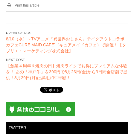
Print this article
投
8/10（水）～TVアニメ『異世界おじさん』テイクアウトコラボ
稿
カフェCURE MAID CAFE’（キュアメイドカフェ）で開催！【タ
ナ
ブリエ・マーケティング株式会社】
ビ
ゲ
【創業４周年＆焼肉の日】焼肉ライクでお得にプレミアムな体験
ー
を！ あの「神戸牛」を390円で8月26日(金)から3日間全店舗で提
供！8月29日(月)は黒毛和牛半額！
シ
ョ
ン
TWITTER