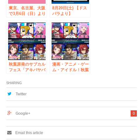
東京、名古屋、大阪
8月20日(土) 【ドス
で3月6日（日）より
パラより】
開催される「ガルパ
SEAGATE製HDDの
5周年記念ファンフ
新ブランド『THE
ェスタ」の各エリア
GUARDIAN
での企画内容の詳細
SERIES』発売記念
を発表！
キャンペーンを開
催。ドスパラ秋葉原
3店舗にて
秋葉原発のサブカル
漫画・アニメ・ゲー
フェス「アキバヤバ
ム・アイドル！秋葉
イ」ボランティア募
原から日本を元気に
集開始のお知らせ
するサブカルフェス
SHARING
「アキバヤバイ」開
催決定
Twitter
Google+
0
Email this article