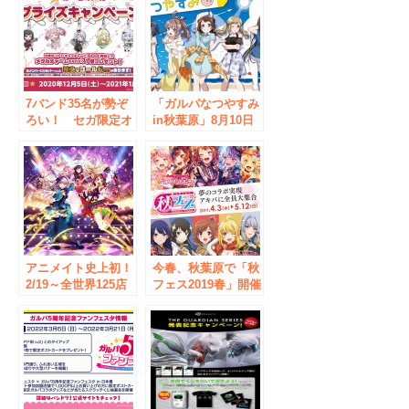
7バンド35名が勢ぞ
「ガルパなつやすみ
ろい！ セガ限定オ
in秋葉原」8月10日
リジナルグッズがも
(金)～12日(日)ベル
らえる！！『バンド
サール秋葉原にて開
リ！ ガールズバン
催！
ドパーティ！ セガ
限定プライズキャン
ペーン』開催
アニメイト史上初！
今春、秋葉原で「秋
2/19～全世界125店
フェス2019春」開催
舗でフェアを開催！
決定！「バンドリ！
『BanG Dream! ア
ガールズバンドパー
ニメイトワールドフ
ティ！」と「少女☆
ェア』
歌劇 レヴュースタ
ァライト -Re
LIVE-」の夢のコラ
ボが実現！