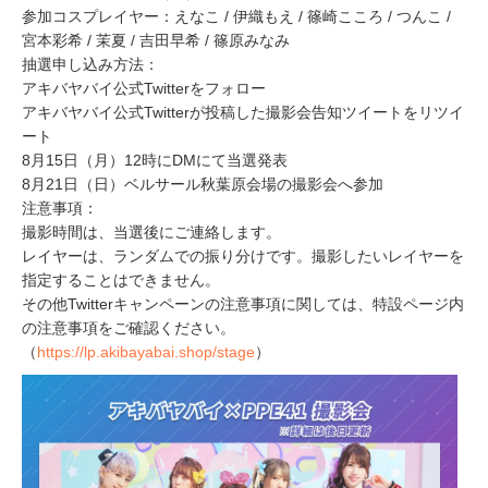
参加コスプレイヤー：えなこ / 伊織もえ / 篠崎こころ / つんこ /
宮本彩希 / 茉夏 / 吉田早希 / ​​篠原みなみ
抽選申し込み方法：
アキバヤバイ公式Twitterをフォロー
アキバヤバイ公式Twitterが投稿した撮影会告知ツイートをリツイ
ート
8月15日（月）12時にDMにて当選発表
8月21日（日）ベルサール秋葉原会場の撮影会へ参加
注意事項：
撮影時間は、当選後にご連絡します。
レイヤーは、ランダムでの振り分けです。撮影したいレイヤーを
指定することはできません。
その他Twitterキャンペーンの注意事項に関しては、特設ページ内
の注意事項をご確認ください。
（
https://lp.akibayabai.shop/stage
）