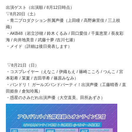
出演ゲスト（出演順 / 8月12日時点）
▽8月20日（土）
・青二プロダクション所属声優（上田瞳 / 高野麻里佳 / 三上枝
織）
・AKB48（岩立沙穂 / 鈴木くるみ / 田口愛佳 / 千葉恵里 / 長友彩
海 / 向井地美音 / 武藤十夢 /吉川七瀬）
・メイド（詳細は後日発表します）
▽8月21日（日）
・コスプレイヤー（えなこ / 伊織もえ / 篠崎こころ / つんこ / 宮
本彩希 / 茉夏 / 吉田早希 / ​​篠原みなみ）
・バンドリ！ ガールズバンドパーティ！出演声優（工藤晴香 / 直
田姫奈 / 倉知玲鳳）
・惑星のさみだれ出演声優（大空直美、田所あずさ）