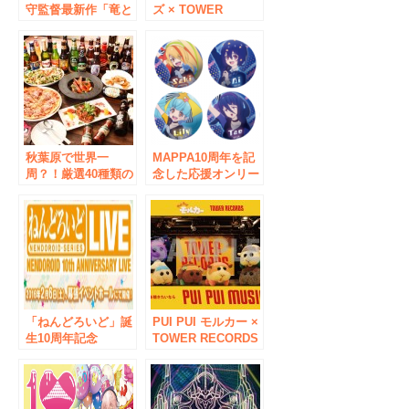
守監督最新作「竜と
ズ × TOWER
そばかすの姫」公開
RECORDS」コラボ
記念、コラボグッズ
グッズを3/4発売！
を7月16日(金)から発
最新作「アイカツプ
売！タワレコ「NO
ラネット！」や「ア
MUSIC, NO LIFE.」
イカツ！」のアイテ
と歌姫ベルの世界が
ムが登場！
ひとつに！
秋葉原で世界一
MAPPA10周年を記
周？！厳選40種類の
念した応援オンリー
海外ビールが飲み放
ショップが、10月9
題！ 「旅ノリフェ
日よりアニメイト名
ス 10th
古屋、大阪日本橋、
Anniversary」
秋葉原本館で順次開
催決定！ MAPPA
作品の新商品販売や
展示を実施!!
「ねんどろいど」誕
PUI PUI モルカー ×
生10周年記念
TOWER RECORDS
「Nendoroid 10th
コラボグッズ発売！
Anniversary Live」
レコードショップ
『PUI PUI MUSIC』
をタワーレコードで