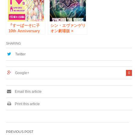
再現！
『すーぱーそに子
シン・エヴァンゲリ
10th Anniversary
オン劇場版 ×
Book』発売記念！
TOWER
「すーぱーそに子
RECORDS
SHARING
10th Anniversary
1/21(木)にコラボグ
イラスト展」とらの
ッズを発売！タワレ
Twitter
あな秋葉原店で、3
コ店頭ではコラボポ
月27日（月）スター
スターを掲出！
ト！
Google+
0
Email this article
Print this article
投