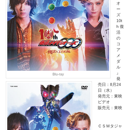
オ
ー
ズ
10t
h 復
活
の
コ
ア
メ
ダ
ル
』
Blu-ray
発
売日：8月24
日（水）
発売元：東映
ビデオ
販売元：東映
ＣＳＭタジャ