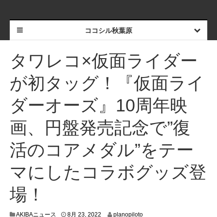
ココシル秋葉原
タワレコ×仮面ライダー
が初タッグ！『仮面ライ
ダーオーズ』10周年映
画、円盤発売記念で”復
活のコアメダル”をテー
マにしたコラボグッズ登
場！
8
AKIBAニュース
8月 23, 2022
planopiloto