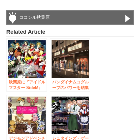
ココシル秋葉原
Related Article
秋葉原に『アイドル
バンダイナムコグル
マスター SideM』
ープのパワーを結集
の情報発信基地、誕
した次世代キャラク
生！ 「アイドルマ
ターカフェの旗艦
スター SideM
店 ナムコ『アニ
315!STATION
ON STATION
AKIHABARA」
AKIHABARA本店』
2017年9月15日
7月16日オープン！
（金）～2018年1月
28日（日）
デジモンアドベンチ
シュタインズ・ゲー