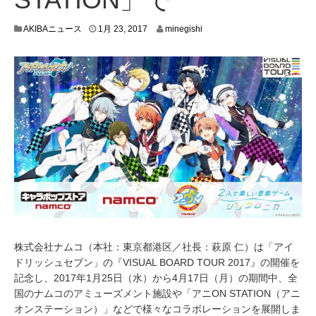
1
AKIBAニュース
1月 23, 2017
minegishi
月
2
0
,
2
0
1
7
株式会社ナムコ（本社：東京都港区／社長：萩原 仁）は「アイ
ドリッシュセブン」の『VISUAL BOARD TOUR 2017』の開催を
記念し、2017年1月25日（水）から4月17日（月）の期間中、全
国のナムコのアミューズメント施設や「アニON STATION（アニ
オンステーション）」などで様々なコラボレーションを展開しま