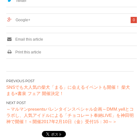
Twitter
（日）
（金） アニON
STATION秋葉原本店
にて
Google+
0
Email this article
Print this article
投
SNSでも大人気の柴犬「まる」に会えるイベントも開催！ 柴犬
稿
まる×書泉 フェア 開催決定！
ナ
ビ
～マルマンpresentsバレンタインスペシャル企画～DMM.yellとコ
ゲ
ラボし、人気アイドルによる「チョコレート奉納LIVE」を神田明
ー
神で開催！＜開催2017年2月10日（金）受付15：30～＞
シ
ョ