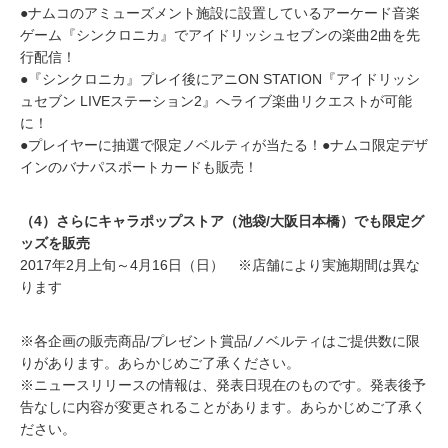
●ナムコのアミューズメント施設に設置しているアーケード音楽
ゲーム『シンクロニカ』でアイドリッシュセブンの楽曲2曲を先
行配信！
●『シンクロニカ』プレイ後にアニON STATION『アイドリッシ
ュセブン LIVEステーション2』へライブ楽曲リクエストが可能
に！
●プレイヤーに抽選で限定ノベルティが当たる！●ナムコ限定デザ
インのバナパスポートカードも販売！
（4）さらにキャラポップストア（池袋/大阪日本橋）でも限定グ
ッズを販売
2017年2月上旬～4月16日（日） ※店舗により実施期間は異な
ります
※各企画の販売商品/プレゼント賞品/ノベルティはご提供数に限
りがあります。あらかじめご了承ください。
※ニュースリリースの情報は、発表日現在のものです。発表後予
告なしに内容が変更されることがあります。あらかじめご了承く
ださい。