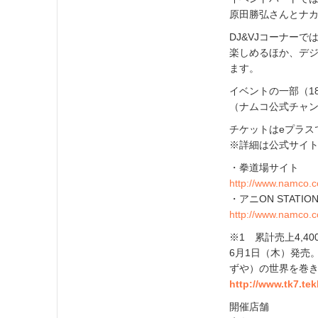
原田勝弘さんとナ
DJ&VJコーナー
楽しめるほか、デジ
ます。
イベントの一部（18
（ナムコ公式チャン
チケットはeプラス
※詳細は公式サイ
・拳道場サイト
http://www.namco.co
・アニON STATIO
http://www.namco.c
※1 累計売上4,
6月1日（木）発売
ずや）の世界を巻
http://www.tk7.tekk
開催店舗