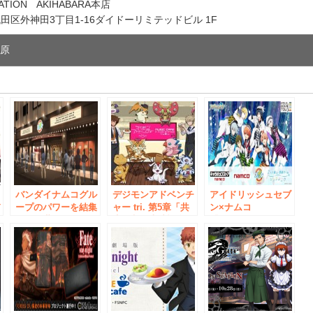
TION AKIHABARA本店
区外神田3丁目1-16ダイドーリミテッドビル 1F
葉原
e
ャ
バンダイナムコグル
デジモンアドベンチ
アイドリッシュセブ
バ
ープのパワーを結集
ャー tri. 第5章「共
ン×ナムコ
タ
した次世代キャラク
生」劇場上映記念
『VISUAL BOARD
ターカフェの旗艦
『MUSIC CAFE in
TOUR 2017』で多面
ル
店 ナムコ『アニ
アニON STATION
的コラボを展開 1
ON STATION
The 2nd』 9月8日
月下旬～4月中旬、
AKIHABARA本店』
（金）～ 秋葉原で
全国のナムコのアミ
7月16日オープン！
開催
ューズメント施設や
「アニON
STATION」で