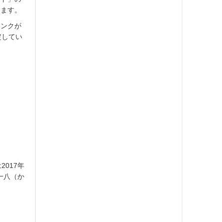
します。
リンクが
定してい
l
017年
一八（か