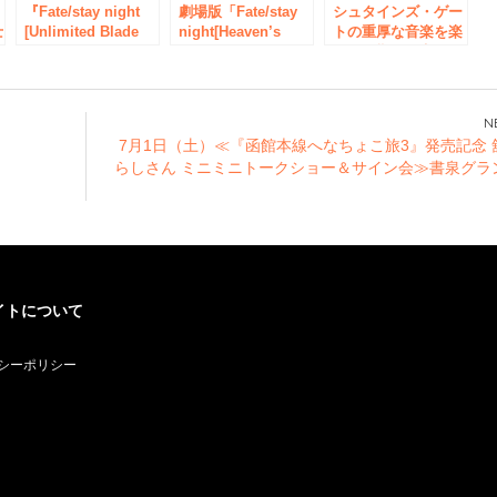
『Fate/stay night
劇場版「Fate/stay
シュタインズ・ゲー
士
[Unlimited Blade
night[Heaven’s
トの重厚な音楽を楽
Works]』CROSSク
Feel]」×アニメイト
しめる期間限定コラ
レ
ラウドファンディン
カフェ 開催決定！
ボカフェを開催
グより本革財布の申
「シュタインズ・ゲ
し込み受付スター
ート ゼロ × アニON
ト！New
STATION」
会
7月1日（土）≪『函館本線へなちょこ旅3』発売記念 
らしさん ミニミニトークショー＆サイン会≫書泉グラ
イトについて
シーポリシー