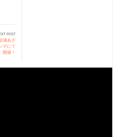
舘浦あざ
ンデにて
開催！