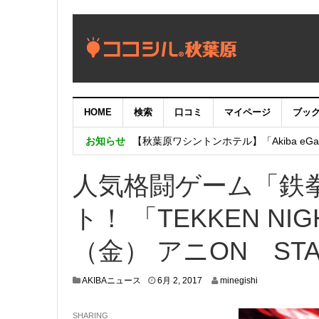
HOME
検索
口コミ
マイページ
ブッ
【重要：9月5日（火）22時】ココシル
お知らせ
【秋葉原ワシントンホテル】「Akiba eGam
「いま、困っている店舗の皆様を応援さ
人気格闘ゲーム「鉄
ト！ 「TEKKEN NI
（金） アニON ST
5
AKIBAニュース
6月 2, 2017
minegishi
月
3
SHARING
1