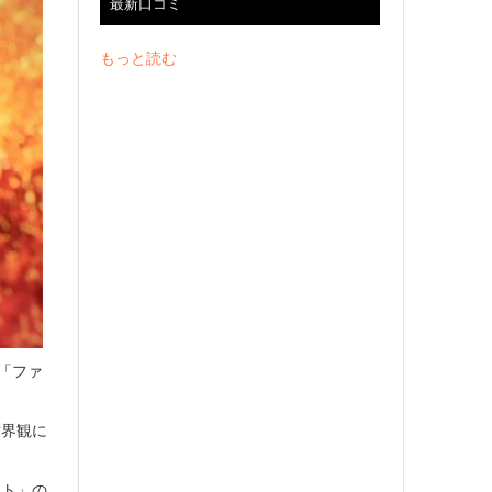
最新口コミ
もっと読む
に「ファ
。
世界観に
クト」の