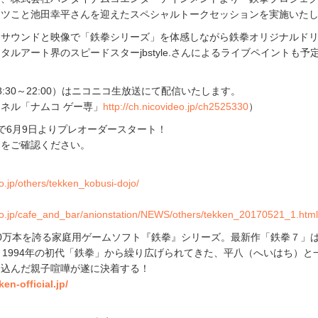
カツこと池田幸平さんを迎えたスペシャルトークセッションを実施いた
ではサウンドと映像で「鉄拳シリーズ」を体感しながら鉄拳オリジナルド
タルアート界のスピードスターjbstyle.さんによるライブペイントも予
:30～22:00）はニコニコ生放送にて配信いたします。
ネル「ナムコ ゲー専」
http://ch.nicovideo.jp/ch2525330
）
で6月9日よりプレオーダースタート！
トをご確認ください。
.jp/others/tekken_kobusi-dojo/
N
o.jp/cafe_and_bar/anionstation/NEWS/others/tekken_20170521_1.htm
400万本を誇る家庭用ゲームソフト『鉄拳』シリーズ。最新作「鉄拳７」は2
。1994年の初代「鉄拳」から繰り広げられてきた、平八（へいはち）と
き込んだ親子喧嘩が遂に決着する！
en-official.jp/