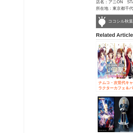
店名：アニON STA
所在地：東京都千代田
ココシル秋
Related Articl
ナムコ・次世代キ
ラクターカフェ＆
ーでアイドルマス
ー4作品が秋葉原ジ
ャック 「アイド
マスター秋葉原
J@CK」開催！
2017年1月14日
（土）～2017年4月
23日（日）