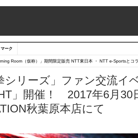
クマーク
：アカウントサービス移行のお知らせ
ing Room（仮称）」期間限定販売 NTT東日本 ・ NTT e-Sports
せていただきたい！」
拳シリーズ」ファン交流イ
GHT」開催！ 2017年6月30
ATION秋葉原本店にて