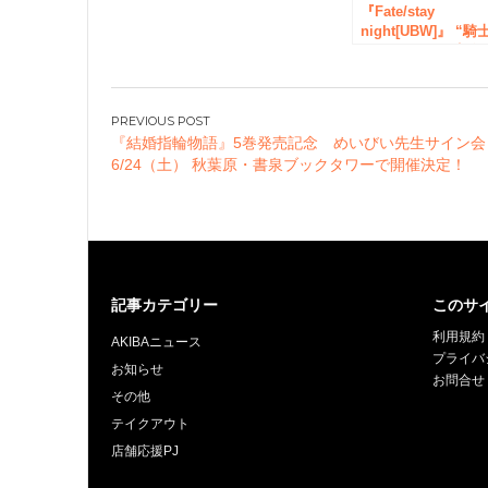
『Fate/stay
night[UBW]』 “騎
王”セイバーの完全
受注生産限定のド
スと甲冑が再び登
場！
投
『結婚指輪物語』5巻発売記念 めいびい先生サイン
稿
6/24（土） 秋葉原・書泉ブックタワーで開催決定！
ナ
ビ
ゲ
ー
シ
記事カテゴリー
このサ
ョ
利用規約
ン
AKIBAニュース
プライバ
お知らせ
お問合せ
その他
テイクアウト
店舗応援PJ