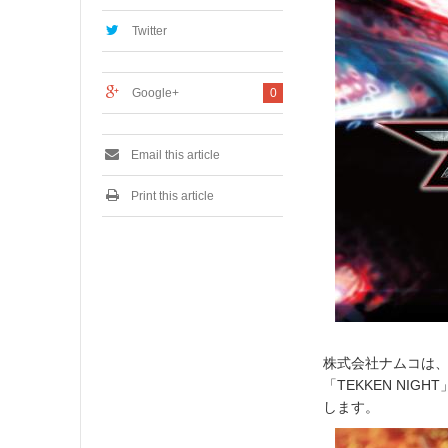
,
2
Twitter
0
1
7
Google+
0
Email this article
Print this article
株式会社ナムコは、
「TEKKEN NIGH
します。