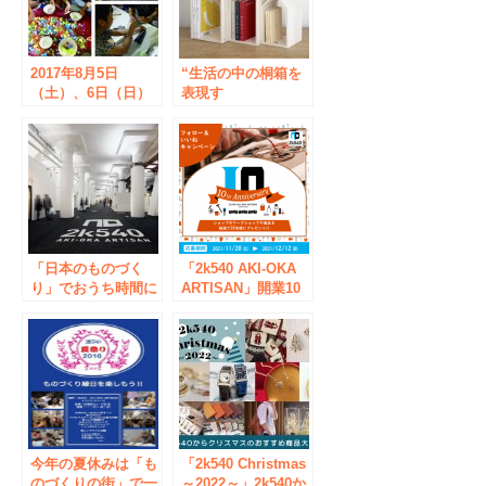
2017年8月5日
“生活の中の桐箱を
（土）、6日（日）
表現す
夏祭り“ものづくり
る“『hacotas（ハコ
縁日”開催！
タス）』JR秋葉原駅
～御徒町駅間高架下
ものづくりの商業施
設『2k540』に6月4
日㈯オープン
「日本のものづく
「2k540 AKI-OKA
り」でおうち時間に
ARTISAN」開業10
いろどりを、2k540
周年企画 12月に
オンライン販売のご
『創業祭10th
案内
Anniversary』開催
決定！
今年の夏休みは「も
「2k540 Christmas
のづくりの街」で一
～2022～」2k540か