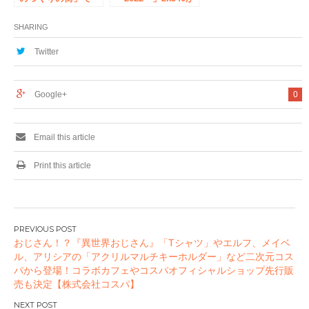
風変わった「ものづ
らクリスマスにおす
くり縁日」を体
すめのギフト特集！
SHARING
験！ 8月6日（土）
7日（日） 2k540夏
Twitter
祭り2016 ものづく
り縁日開催！
Google+
0
Email this article
Print this article
投
おじさん！？『異世界おじさん』「Tシャツ」やエルフ、メイベ
稿
ル、アリシアの「アクリルマルチキーホルダー」など二次元コス
ナ
パから登場！コラボカフェやコスパオフィシャルショップ先行販
ビ
売も決定【株式会社コスパ】
ゲ