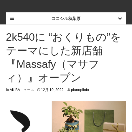
ココシル秋葉原
2k540に “おくりもの”を
テーマにした新店舗
『Massafy（マサフ
ィ）』オープン
1
AKIBAニュース
12月 10, 2022
planopiloto
2
月
6
,
2
0
2
2