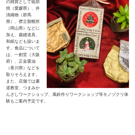
の雑貨として砥部
焼（愛媛県）、井
清織物（群馬
県）、襟立製帽所
（岡山県）などに
加え、裁縫道具、
和紙なども扱いま
す。食品について
は、一創堂（大阪
府）、正金醤油
（香川県）などを
取りそろえます。
また、店舗では書
道教室、つまみか
んざしワークショップ、風鈴作りワークショップ等モノヅクリ体
験もご案内予定です。