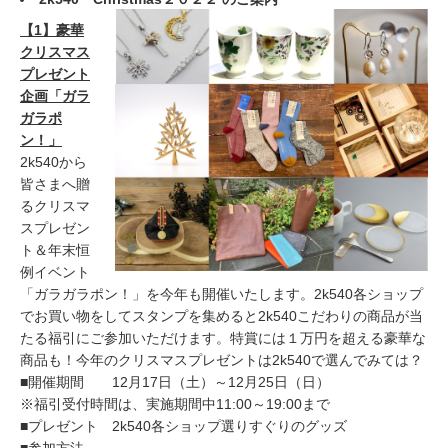
【1】豪華
クリスマス
プレゼント
企画「ガラ
ガラポ
ン！」
2k540から
皆さまへ贈
るクリスマ
スプレゼン
ト＆年末恒
例イベント
「ガラガラポン！」を今年も開催いたします。2k540各ショップ
でお買い物をしてスタンプを集めると2k540こだわりの商品が当
たる福引にご参加いただけます。特賞には１万円を超える豪華な
商品も！今年のクリスマスプレゼントは2k540で選んでみては？
■開催期間 12月17日（土）～12月25日（日）
※福引受付時間は、実施期間中11:00～19:00まで
■プレゼント 2k540各ショップ選りすぐりのグッズ
■参加方法