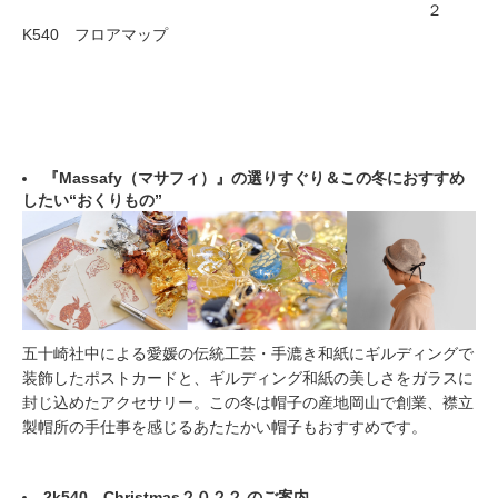
２
K540 フロアマップ
『Massafy（マサフィ）』の選りすぐり＆この冬におすすめ
したい“おくりもの”
五十崎社中による愛媛の伝統工芸・手漉き和紙にギルディングで
装飾したポストカードと、ギルディング和紙の美しさをガラスに
封じ込めたアクセサリー。この冬は帽子の産地岡山で創業、襟立
製帽所の手仕事を感じるあたたかい帽子もおすすめです。
2k540 Christmas２０２２ のご案内