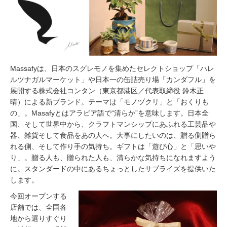
Massafyは、日本のスグレモノを集めたセレクトショップ「ハレ
ルツナガルマーケット」や日本一の缶詰売り場「カンダフル」を
展開する株式会社コンタン（東京都港区／代表取締役 鈴木正
晴）による新ブランド。テーマは「モノヅクリ」と「おくりも
の」。Masafyとはアラビア語で“清らか”を意味します。日本全
国、そして世界中から、クラフトマンシップにあふれる工芸品や
器、雑貨そして食品をあの人へ。大事にしたいのは、贈る側贈ら
れる側、そして作り手の気持ち。ギフトは「遊び心」と「思いや
り」。贈る人も、贈られた人も、清らかな気持ちになれますよう
に。スタンダードの中にあるちょっとしたサプライズを提供いた
します。
今回オープンする
店舗では、全国各
地から選りすぐり