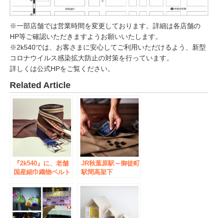
※一部店舗では営業時間を変更しております。詳細は各店舗の
HP等ご確認いただきますようお願いいたします。
※2k540では、お客さまに安心してご利用いただけるよう、新型
コロナウイルス感染拡大防止の対策を行っています。
詳しくは公式HPをご覧ください。
Related Article
『2k540』に、老舗
JR秋葉原駅～御徒町
国産細巾織物ベルト
駅間高架下
ブランド『PEACH
『2k540』に、純国
BRAND』1号店
産アウターブランド
2021年10月23日(土)
『EDO COAT』初の
オープン！
実店舗が 2021年8月
19日㈭オープン！