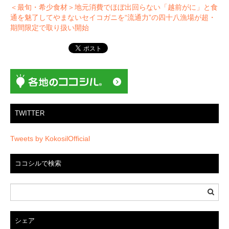
ー
＜最旬・希少食材＞地元消費でほぼ出回らない「越前がに」と食
通を魅了してやまないセイコガニを“流通力”の四十八漁場が超・
シ
期間限定で取り扱い開始
ョ
ン
TWITTER
Tweets by KokosilOfficial
ココシルで検索
シェア