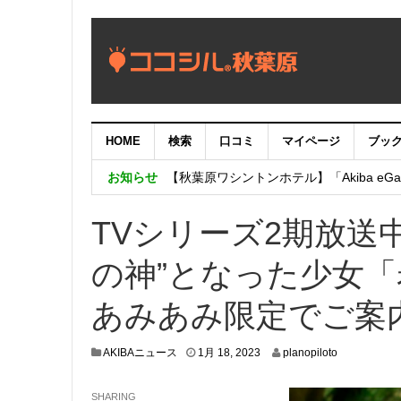
【重要：9月5日（火）22時】ココシル
HOME
検索
口コミ
マイページ
ブッ
【秋葉原ワシントンホテル】「Akiba eGam
お知らせ
「いま、困っている店舗の皆様を応援さ
TVシリーズ2期放送
の神”となった少女
あみあみ限定でご案
1
AKIBAニュース
1月 18, 2023
planopiloto
月
1
SHARING
2