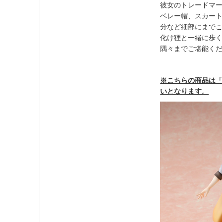
彼女のトレードマ
ベレー帽、スカー
分など細部にまで
化け狸と一緒に歩
隅々までご堪能く
※こちらの商品は
いとなります。