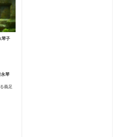
永琴子
岩永琴
る義足