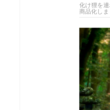
化け狸を連
商品化しま