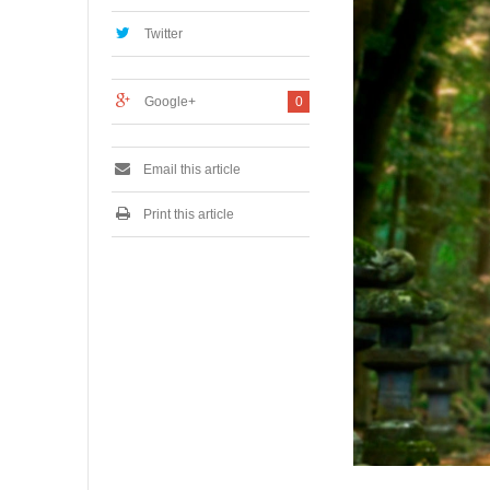
,
2
Twitter
0
2
3
Google+
0
Email this article
Print this article