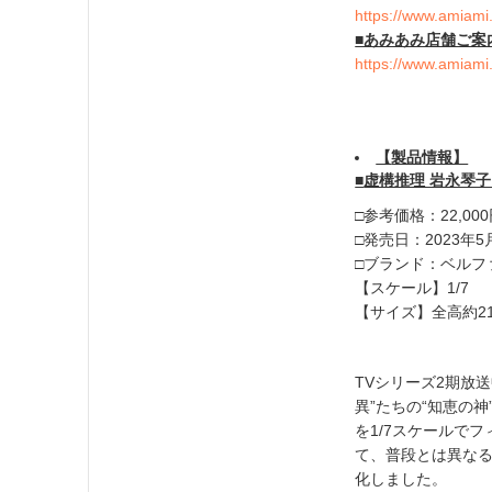
https://www.amiami.
■あみあみ店舗ご案
https://www.amiami.
【
製品
情報】
■
虚構推理 岩永琴子
□参考価格：22,000
□発売日：2023年5
□ブランド：ベルフ
【スケール】1/7
【サイズ】全高約2
TVシリーズ2期放
異”たちの“知恵の
を1/7スケールで
て、普段とは異な
化しました。