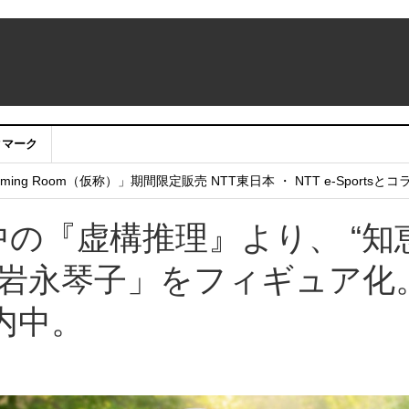
：アカウントサービス移行のお知らせ
クマーク
ing Room（仮称）」期間限定販売 NTT東日本 ・ NTT e-Sports
せていただきたい！」
中の『虚構推理』より、 “知
「岩永琴子」をフィギュア化
内中。