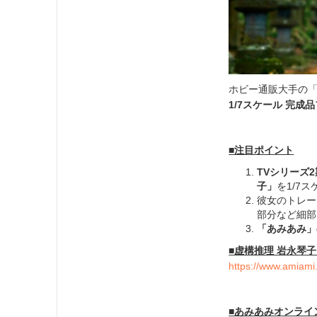
ホビー通販大手の
1/7スケール 完成
■注目ポイント
TVシリーズ
子」
を1/7
彼女のトレー
部分など細部
「あみあみ」
■
虚構推理 岩永琴子
https://www.amiami
■あみあみオンライ