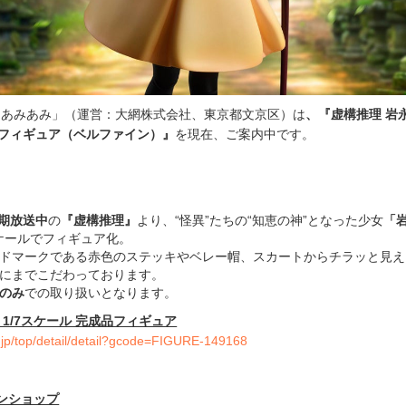
「あみあみ」（運営：大網株式会社、東京都文京区）は
、
『
虚構推理 岩
品フィギュア
（
ベルファイン
）
』
を現在、ご案内中です。
2期放送中
の
『虚構推理』
より、“怪異”たちの“知恵の神”となった少女
「
スケールでフィギュア化。
ドマークである赤色のステッキやベレー帽、スカートからチラッと見え
にまでこだわっております。
のみ
での取り扱いとなります。
 1/7スケール 完成品フィギュア
.jp/top/detail/detail?gcode=FIGURE-149168
ンショップ