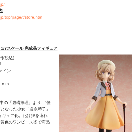
jp/
内
jp/top/page/t/store.html
 1/7スケール 完成品フィギュア
円(税込)
月
ァイン
1ｃｍ
送中の『虚構推理』より、“怪
神”となった少女「岩永琴子」
フィギュア化。化け狸を連れ
る黄色のワンピース姿で商品