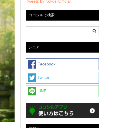
Tweets by KokosilOfficial
ココシルで検索
シェア
Facebook
Twitter
LINE