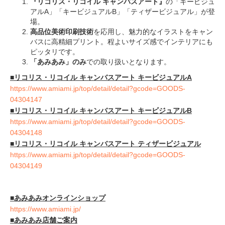
『リコリス・リコイル キャンバスアート』
の「キービジュ
アルA」「キービジュアルB」「ティザービジュアル」が登
場。
高品位美術印刷技術
を応用し、魅力的なイラストをキャン
バスに高精細プリント。程よいサイズ感でインテリアにも
ピッタリです。
「あみあみ」のみ
での取り扱いとなります。
■
リコリス・リコイル キャンバスアート キービジュアルA
https://www.amiami.jp/top/detail/detail?gcode=GOODS-
04304147
■
リコリス・リコイル キャンバスアート キービジュアルB
https://www.amiami.jp/top/detail/detail?gcode=GOODS-
04304148
■
リコリス・リコイル キャンバスアート ティザービジュアル
https://www.amiami.jp/top/detail/detail?gcode=GOODS-
04304149
■あみあみオンラインショップ
https://www.amiami.jp/
■あみあみ店舗ご案内