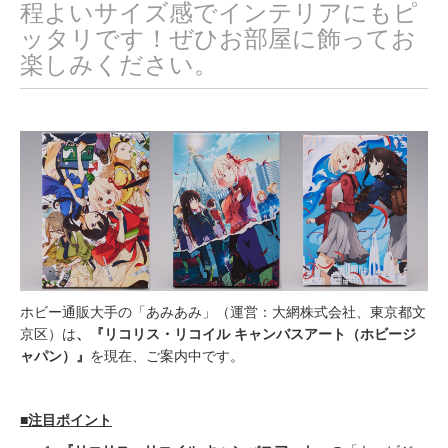
程よいサイズ感でインテリアにもピ
ッタリです！ぜひお部屋に飾ってお
楽しみください。
ホビー通販大手の「あみあみ」（運営：大網株式会社、東京都文
京区）は
、
『
リコリス・リコイル キャンバスアート
（
ホビージ
ャパン
）
』
を現在、ご案内中です。
■注目ポイント