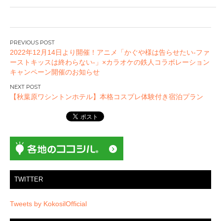
投
2022年12月14日より開催！アニメ「かぐや様は告らせたい-ファ
稿
ーストキッスは終わらない-」×カラオケの鉄人コラボレーション
ナ
キャンペーン開催のお知らせ
ビ
ゲ
【秋葉原ワシントンホテル】本格コスプレ体験付き宿泊プラン
ー
シ
ョ
ン
TWITTER
Tweets by KokosilOfficial