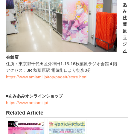
あ
み
秋
葉
原
ラ
ジ
オ
会館店
住所：東京都千代田区外神田1-15-16秋葉原ラジオ会館４階
アクセス：JR 秋葉原駅 電気街口より徒歩0分
https://www.amiami.jp/top/page/t/store.html
■
あみあみオンラインショップ
https://www.amiami.jp/
Related Article