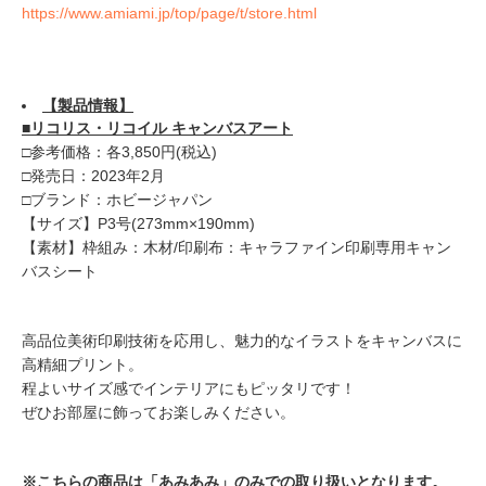
https://www.amiami.jp/top/page/t/store.html
【
製品
情報】
■リコリス・リコイル キャンバスアート
□参考価格：各3,850円(税込)
□発売日：2023年2月
□ブランド：ホビージャパン
【サイズ】P3号(273mm×190mm)
【素材】枠組み：木材/印刷布：キャラファイン印刷専用キャン
バスシート
高品位美術印刷技術を応用し、魅力的なイラストをキャンバスに
高精細プリント。
程よいサイズ感でインテリアにもピッタリです！
ぜひお部屋に飾ってお楽しみください。
※こちらの商品は「あみあみ」のみでの取り扱いとなります。