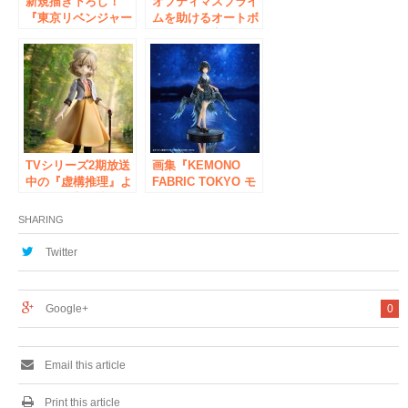
新規描き下ろし！
オプティマスプライ
『東京リベンジャー
ムを助けるオートボ
ズ』より、ENJOY
ット副司令官「オー
MUSICシリーズのグ
トボットジャズ」の
ッズが登場。貯金が
フィギュアが登場。
できるアクリルスタ
あみあみ限定でご案
ンド「フェイヴバン
内中。
ク」など、「あみあ
み」にて先行販売で
ご案内中。
TVシリーズ2期放送
画集『KEMONO
中の『虚構推理』よ
FABRIC TOKYO モ
り、 “知恵の神”と
グモ Artworks』よ
なった少女「岩永琴
り、「MEI
SHARING
子」をフィギュア
SHIZUKU」のフィ
化。あみあみ限定で
ギュアが、あみあみ
Twitter
ご案内中。
限定でご案内中。
Google+
0
Email this article
Print this article