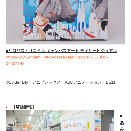
■
リコリス・リコイル キャンバスアート ティザービジュアル
https://www.amiami.jp/top/detail/detail?gcode=GOODS-
04304149
©Spider Lily／アニプレックス・ABCアニメーション・BS11
【店舗情報】
■
あ
み