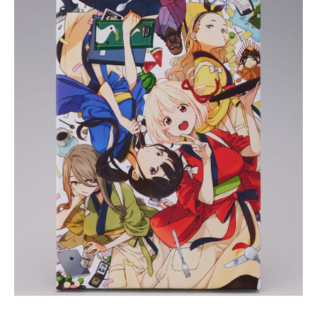
0
,
2
0
2
2