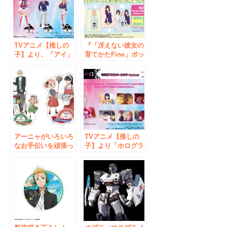
TVアニメ【推しの
『「冴えない彼女の
子】より、「アイ」
育てかたFine」ポッ
「アクア」「ルビ
プアップストア』
ー」の大きめのアク
が、あみあみ秋葉原
リルスタンドが「あ
ラジオ会館店＆オン
みあみ」から登場。
ラインショップにて
開催！
アーニャがいろいろ
TVアニメ【推しの
なお手伝いを頑張っ
子】より「ホログラ
ている姿に注目！
ムBIGスタンド
TVアニメ
Vol.2」と「場面写
『SPY×FAM ILY』
アクリルキーホルダ
より描き下ろしビジ
ーコレクション」
ュアル「お手伝い」
が、「あみあみ」か
を使用した、アクリ
ら登場。
ルスタンドプレート
が登場。