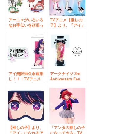
アーニャがいろいろ
TVアニメ【推しの
なお手伝いを頑張っ
子】より、「アイ」
ている姿に注目！
「アクア」「ルビ
TVアニメ
ー」の大きめのアク
『SPY×FAM ILY』
リルスタンドが「あ
より描き下ろしビジ
みあみ」から登場。
ュアル「お手伝い」
を使用した、アクリ
ルスタンドプレート
が登場。
アイ無限恒久永遠推
アークナイツ 3rd
し！！！TVアニメ
Anniversary Fes.
『【推しの子】』よ
「Thank you,
り、「ステッカー」
Doctor.」グッズ
「タペストリー」が
が、「あみあみ」か
登場。「あみあみ」
ら登場。
にてご案内中。
【推しの子】より、
「アンタの推しの子
「アイ」になれるア
になってやる」TV