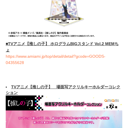
■TVアニメ【推しの子】 ホログラムBIGスタンド Vol.2 MEMち
ょ
https://www.amiami.jp/top/detail/detail?gcode=GOODS-
04355628
TVアニメ【推しの子】 場面写アクリルキーホルダーコレク
ション