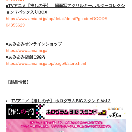
■TVアニメ【推しの子】 場面写アクリルキーホルダーコレクシ
ョン 7パック入りBOX
https://www.amiami.jp/top/detail/detail?gcode=GOODS-
04355629
■あみあみ
オンラインショップ
https://www.amiami.jp/
■あみあみ店舗ご案内
https://www.amiami.jp/top/page/t/store.html
【
製品
情報】
TVアニメ【推しの子】 ホログラムBIGスタンド Vol.
2