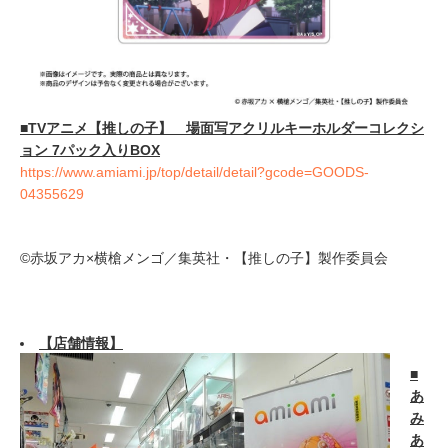
■TVアニメ【推しの子】 場面写アクリルキーホルダーコレクシ
ョン 7パック入りBOX
https://www.amiami.jp/top/detail/detail?gcode=GOODS-
04355629
©赤坂アカ×横槍メンゴ／集英社・【推しの子】製作委員会
【店舗情報】
■
あ
み
あ