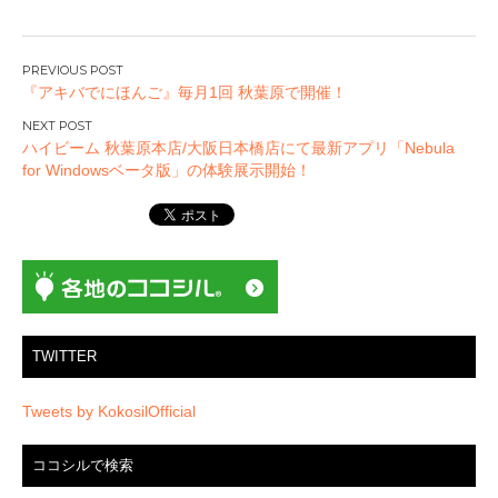
投
『アキバでにほんご』毎月1回 秋葉原で開催！
稿
ナ
ハイビーム 秋葉原本店/大阪日本橋店にて最新アプリ「Nebula
ビ
for Windowsベータ版」の体験展示開始！
ゲ
ー
シ
ョ
ン
TWITTER
Tweets by KokosilOfficial
ココシルで検索