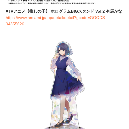
■TVアニメ【推しの子】 ホログラムBIGスタンド Vol.2 有馬かな
https://www.amiami.jp/top/detail/detail?gcode=GOODS-
04355626