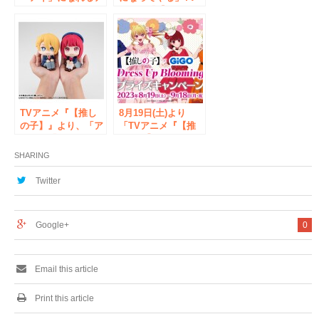
イマスクが登場！
アニメ『【推しの
「あみあみ」にてご
子】』より、「有馬
案内中。
かな」がフィギュア
化。
TVアニメ『【推し
8月19日(土)より
の子】』より、「ア
「TVアニメ『【推
クア」「有馬かな」
しの子】』Dress
が「るかっぷ」シリ
Up Blooming プラ
SHARING
ーズフィギュアに登
イズキャンペーン」
場。「アイ」「ルビ
が開催決定！
Twitter
ー」も予約受付中！
Google+
0
Email this article
Print this article