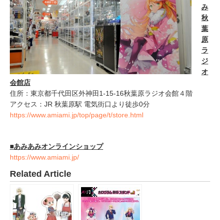
み
秋
葉
原
ラ
ジ
オ
会館店
住所：東京都千代田区外神田1-15-16秋葉原ラジオ会館４階
アクセス：JR 秋葉原駅 電気街口より徒歩0分
https://www.amiami.jp/top/page/t/store.html
■あみあみオンラインショップ
https://www.amiami.jp/
Related Article