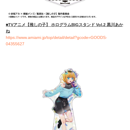
■TVアニメ【推しの子】 ホログラムBIGスタンド Vol.2 黒川あか
ね
https://www.amiami.jp/top/detail/detail?gcode=GOODS-
04355627