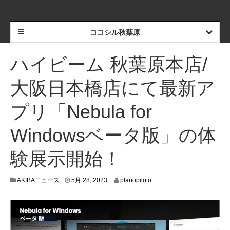
ココシル秋葉原
ハイビーム 秋葉原本店/
大阪日本橋店にて最新ア
プリ「Nebula for
Windowsベータ版」の体
験展示開始！
5
AKIBAニュース
5月 28, 2023
planopiloto
月
2
5
,
2