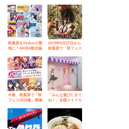
内放送アナウンス開
2019秋×アズールレ
始！
ーン」の開催決定！
秋葉原をVtuberの聖
2019年6月27日から
地に！AKIBA観光協
秋葉原で「秋フェス
議会、キズナアイと
2019夏 x SAMURAI
総勢１４名のVtuber
SPIRITS 」の開催
が公式にタッグを結
決定！
成した「秋フェス
2018秋」開催決定！
秋葉原バーチャル観
光大使に「キズナア
イ」就任も！
今春、秋葉原で「秋
「みんな遊びにきて
フェス2019春」開催
ね！」全国メイドカ
決定！「バンドリ！
フェグループめいど
ガールズバンドパー
りーみん『秋葉原本
ティ！」と「少女☆
店』、15周年リニュ
歌劇 レヴュースタ
ーアルオープン！
ァライト -Re