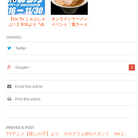
LIVE-」の夢のコラ
ボが実現！
【Go To しゃぶしゃ
オンラインラーメン
ぶ！】9/16より『め
イベント「真ラーメ
り乃』秋葉原本店・
ン祭り絆 in 宅
新宿店・銀座店に
麺.com」、「麺処
SHARING
て、ラムしゃぶタン
ほん田 秋葉原本
しゃぶ食べ放題を、
店」「豚骨中華そば
Twitter
2,900円で提供する
がんたれ」のラーメ
キャンペーンを開始
ンを公開
いたします。
Google+
0
Email this article
Print this article
投
TVアニメ【推しの子】より「ホログラムBIGスタンド Vol.2」
稿