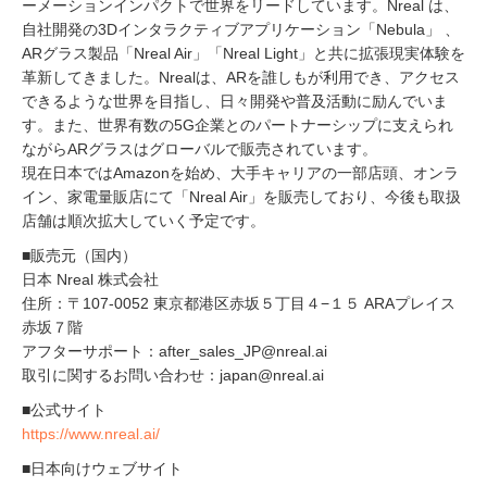
ーメーションインパクトで世界をリードしています。Nreal は、
自社開発の3Dインタラクティブアプリケーション「Nebula」 、
ARグラス製品「Nreal Air」「Nreal Light」と共に拡張現実体験を
革新してきました。Nrealは、ARを誰しもが利用でき、アクセス
できるような世界を目指し、日々開発や普及活動に励んでいま
す。また、世界有数の5G企業とのパートナーシップに支えられ
ながらARグラスはグローバルで販売されています。
現在日本ではAmazonを始め、大手キャリアの一部店頭、オンラ
イン、家電量販店にて「Nreal Air」を販売しており、今後も取扱
店舗は順次拡大していく予定です。
■販売元（国内）
日本 Nreal 株式会社
住所：〒107-0052 東京都港区赤坂５丁目４−１５ ARAプレイス
赤坂７階
アフターサポート：after_sales_JP@nreal.ai
取引に関するお問い合わせ：japan@nreal.ai
■公式サイト
https://www.nreal.ai/
■日本向けウェブサイト