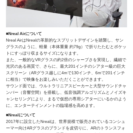
■Nreal Airについて
Nreal AirはNrealの革新的なスプリットデザインを踏襲し、サン
グラスのように、軽量（本体重量 約79g）で折りたたむとポケッ
トにすっぽり収まるサイズになります。
また、一般的なVRグラスの約2倍のシャープさを実現し、繊細で
光沢のある画質で、さらに、最大201インチのシアター級の巨大
スクリーン（ARグラス越しに4mで130インチ、6mで201インチ
に相当）で映像をお楽しみいただくことができます。
サウンド面では、ウルトラリニアスピーカーと大型サウンドチャ
ンバー（音響空間）を搭載し、低音強調アルゴリズムとノイズキ
ャンセリングにより、まるで仮想の専用シアターにいるかのよう
に、エンターテインメントの臨場感を高めます。
■Nrealについて
2017年に設立したNrealは、世界規模で販売されているコンシュ
ーマー向けARグラスのブランドを皮切りに、ARのトランスフォ