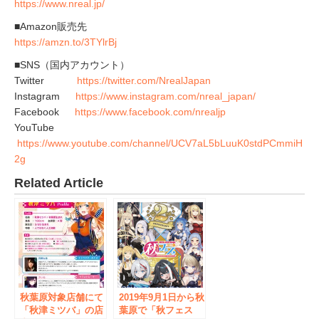
https://www.nreal.jp/
■Amazon販売先
https://amzn.to/3TYlrBj
■SNS（国内アカウント）
Twitter
https://twitter.com/NrealJapan
Instagram
https://www.instagram.com/nreal_japan/
Facebook
https://www.facebook.com/nrealjp
YouTube
https://www.youtube.com/channel/UCV7aL5bLuuK0stdPCmmiH
2g
Related Article
秋葉原対象店舗にて
2019年9月1日から秋
「秋津ミツバ」の店
葉原で「秋フェス