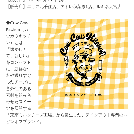
【発売日】2023年1月25日（水）
【販売店】エキア北千住店、アトレ秋葉原1店、ルミネ大宮店
◆Cow Cow
Kitchen（カ
ウカウキッチ
ン）とは
「懐かしく
て、新しい」
をコンセプト
に、新鮮な牛
乳や選りすぐ
ったチーズに
意外性のある
素材を組み合
わせたスイー
ツを展開する
「東京ミルクチーズ工場」から誕生した、テイクアウト専門のス
ピンオフブランド。