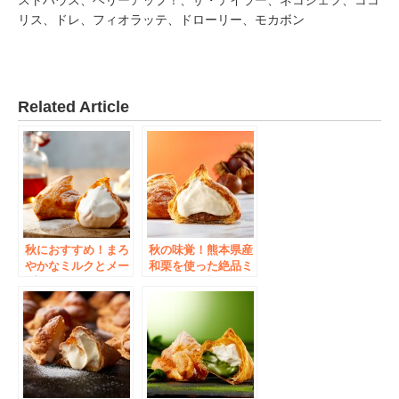
ストハウス、ベリーアップ！、ザ・テイラー、ネコシェフ、ココ
リス、ドレ、フィオラッテ、ドローリー、モカボン
Related Article
秋におすすめ！まろ
秋の味覚！熊本県産
やかなミルクとメー
和栗を使った絶品ミ
プルクリームを楽し
ルクパイが新登場！
むカウカウキッチン
「東京ミルクチーズ
から期間限定「ミル
工場 Cow Cow
クパイ メープル」
Kitchen」から、
が新発売
「ミルクパイ和栗」
を季節限定で新発売
致しました！