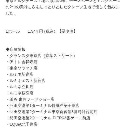
東京ミルクチーズ工場の原点の味。チーズムースとミルクムース
の2つの美味しさをしっとりとしたクレープ生地で優しく包みま
した。
1ホール 1,944 円 (税込）【要冷凍】
◆店舗情報
・グランスタ東京店（京葉ストリート）
・アトレ吉祥寺店
・東京ソラマチ店
・ルミネ新宿店
・ルミネエスト新宿店
・ルミネ立川店
・ルミネ荻窪店
・渋谷 東急フードショー店
・羽田空港第1ターミナル特撰洋菓子館店
・羽田空港第2ターミナル東京食賓館3番時計台前店
・羽田空港第2ターミナル PIER63番ゲート前店
・EQUiA北千住店