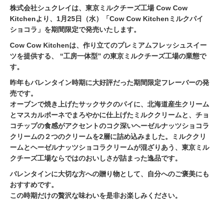
株式会社シュクレイは、東京ミルクチーズ工場 Cow Cow
Kitchenより、1月25日（水）「Cow Cow Kitchenミルクパイ
ショコラ」を期間限定で発売いたします。
Cow Cow Kitchenは、作り立てのプレミアムフレッシュスイー
ツを提供する、 “工房一体型” の東京ミルクチーズ工場の業態で
す。
昨年もバレンタイン時期に大好評だった期間限定フレーバーの発
売です。
オーブンで焼き上げたサックサクのパイに、北海道産生クリーム
とマスカルポーネでまろやかに仕上げたミルククリームと、チョ
コチップの食感がアクセントのコク深いヘーゼルナッツショコラ
クリームの２つのクリームを2層に詰め込みました。ミルククリ
ームとヘーゼルナッツショコラクリームが混ざりあう、東京ミル
クチーズ工場ならではのおいしさが詰まった逸品です。
バレンタインに大切な方への贈り物として、自分へのご褒美にも
おすすめです。
この時期だけの贅沢な味わいを是非お楽しみください。