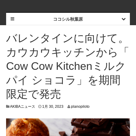
ココシル秋葉原
バレンタインに向けて。
カウカウキッチンから「
Cow Cow Kitchenミルク
パイ ショコラ」を期間
限定で発売
1
AKIBAニュース
1月 30, 2023
planopiloto
月
2
6
,
2