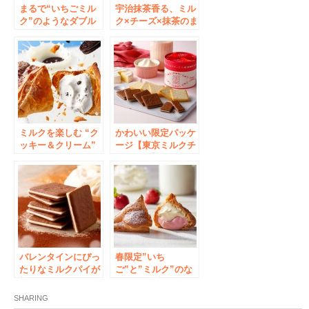
まるで“いちごミル
宇治抹茶香る、ミル
ク”のようなダブル
ク×チーズ×抹茶のま
クリーム！カウカウ
ろやかなクリームが
キッチンから季節限
絶品！「東京ミルク
定「ミルクパイ ス
チーズ工場 Cow
トロベリー」が発売
Cow Kitchen」か
ら、季節限定「ミル
クパイ宇治抹茶」を
今年も発売いたしま
す！
ミルクを楽しむ “ク
かわいい限定パッケ
ッキー＆クリーム”
ージ【東京ミルクチ
！カウカウキッチン
ーズ工場】より人気
から期間限定「ミル
のクッキー2種詰合
クパイ クッキー＆
せを今年も発売
クリーム」が発売
バレンタインにぴっ
春限定”いち
たりなミルクパイが
ご”と”ミルク”のな
新登場！カウカウキ
めらかダブルクリー
ッチンから「ミルク
ム。カウカウキッチ
SHARING
パイ ショコラ」を
ンから「ミルクパイ