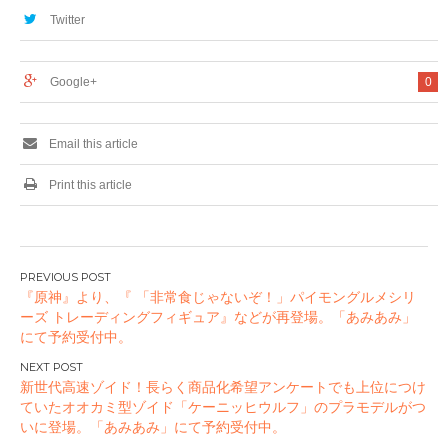
期間限定で発売
ストロベリー」が発
Twitter
売
Google+
0
Email this article
Print this article
投
『原神』より、『 「非常食じゃないぞ！」パイモングルメシリ
稿
ーズ トレーディングフィギュア』などが再登場。「あみあみ」
ナ
にて予約受付中。
ビ
ゲ
新世代高速ゾイド！長らく商品化希望アンケートでも上位につけ
ー
ていたオオカミ型ゾイド「ケーニッヒウルフ」のプラモデルがつ
いに登場。「あみあみ」にて予約受付中。
シ