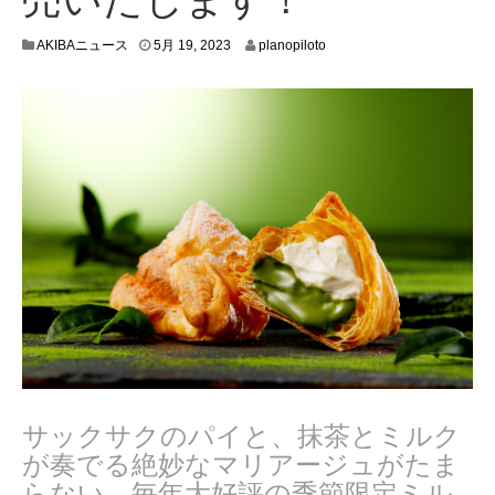
5
AKIBAニュース
5月 19, 2023
planopiloto
月
1
6
,
2
0
2
3
サックサクのパイと、抹茶とミルク
が奏でる絶妙なマリアージュがたま
らない、毎年大好評の季節限定ミル