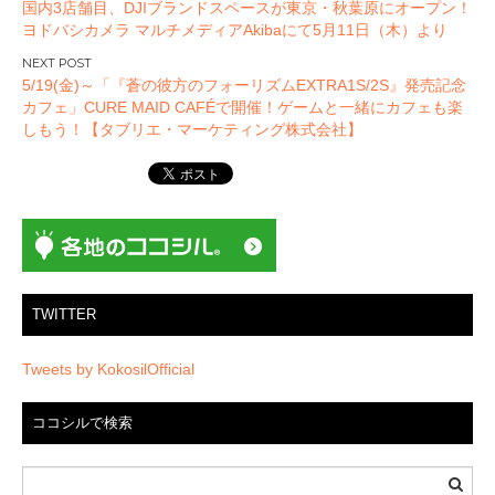
国内3店舗目、DJIブランドスペースが東京・秋葉原にオープン！
稿
ヨドバシカメラ マルチメディアAkibaにて5月11日（木）より
ナ
ビ
5/19(金)～「『蒼の彼方のフォーリズムEXTRA1S/2S』発売記念
ゲ
カフェ」CURE MAID CAFÉで開催！ゲームと一緒にカフェも楽
ー
しもう！【タブリエ・マーケティング株式会社】
シ
ョ
ン
TWITTER
Tweets by KokosilOfficial
ココシルで検索