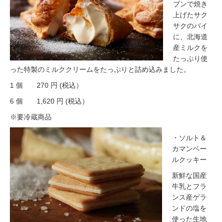
ブンで焼き
上げたサク
サクのパイ
に、北海道
産ミルクを
たっぷり使
った特製のミルククリームをたっぷりと詰め込みました。
1 個 270 円 (税込）
6 個 1,620 円 (税込）
※要冷蔵商品
・ソルト＆
カマンベー
ルクッキー
新鮮な国産
牛乳とフラ
ンス産ゲラ
ンドの塩を
使った生地