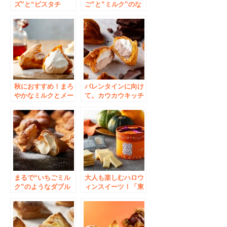
ズ”と“ピスタチ
ご”と”ミルク”のな
オ”それぞれのコク
めらかダブルクリー
のハーモニーから生
ム。カウカウキッチ
まれたとろ～りクリ
ンから「ミルクパイ
ームの「ミルクパイ
ストロベリー」が発
ピスタチオ」が期間
売
限定で登場
秋におすすめ！まろ
バレンタインに向け
やかなミルクとメー
て。カウカウキッチ
プルクリームを楽し
ンから「 Cow Cow
むカウカウキッチン
Kitchenミルクパイ
から期間限定「ミル
ショコラ」を期間限
クパイ メープル」
定で発売
が新発売
まるで“いちごミル
大人も楽しむハロウ
ク”のようなダブル
ィンスイーツ！「東
クリーム！カウカウ
京ミルクチーズ工
キッチンから季節限
場」より人気のクッ
定「ミルクパイ ス
キー詰合せ「ハロウ
トロベリー」が発売
ィンセレクション」