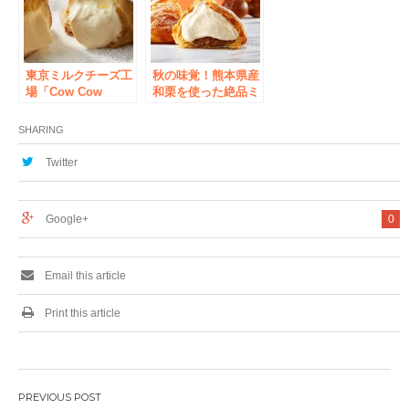
を今年も数量限定発
売
東京ミルクチーズ工
秋の味覚！熊本県産
場「Cow Cow
和栗を使った絶品ミ
Kitchen」6月27日ア
ルクパイが新登場！
トレ秋葉原にグラン
「東京ミルクチーズ
SHARING
ドオープン！
工場 Cow Cow
Kitchen」から、
Twitter
「ミルクパイ和栗」
を季節限定で新発売
致しました！
Google+
0
Email this article
Print this article
投