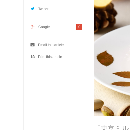
7
,
Twitter
2
0
2
Google+
0
3
Email this article
Print this article
「東京ミルク