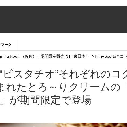
クマーク
：アカウントサービス移行のお知らせ
ing Room（仮称）」期間限定販売 NTT東日本 ・ NTT e-Sports
せていただきたい！」
と“ピスタチオ”それぞれのコ
まれたとろ～りクリームの
オ」が期間限定で登場