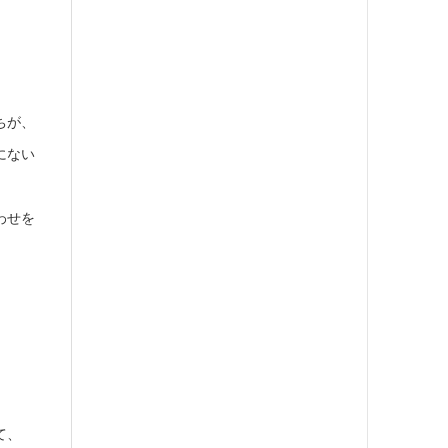
ちが、
にない
わせを
。
て、