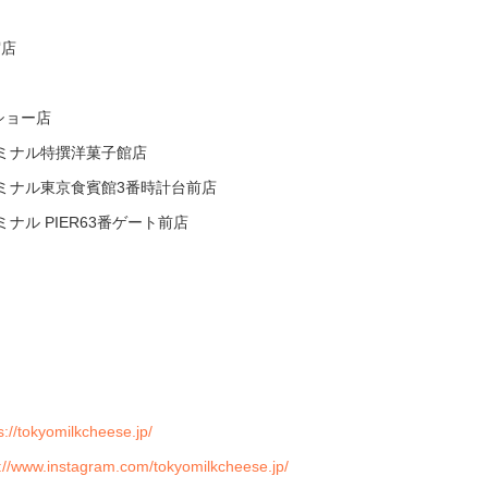
宿店
ショー店
ミナル特撰洋菓子館店
ーミナル東京食賓館3番時計台前店
ナル PIER63番ゲート前店
店
s://tokyomilkcheese.jp/
s://www.instagram.com/tokyomilkcheese.jp/