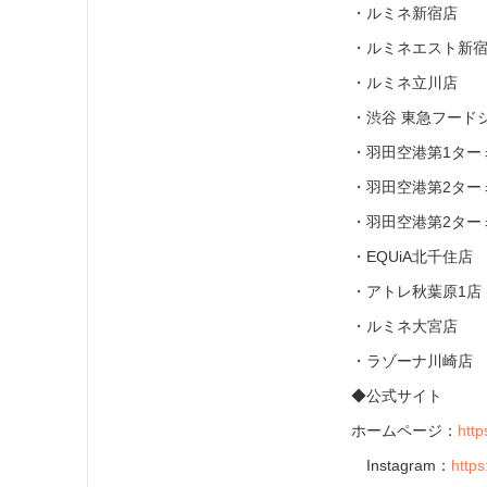
・ルミネ新宿店
・ルミネエスト新
・ルミネ立川店
・渋谷 東急フード
・羽田空港第1ター
・羽田空港第2タ
・羽田空港第2ターミ
・EQUiA北千住店
・アトレ秋葉原1店
・ルミネ大宮店
・ラゾーナ川崎
◆公式サイト
ホームページ：
http
Instagram：
http