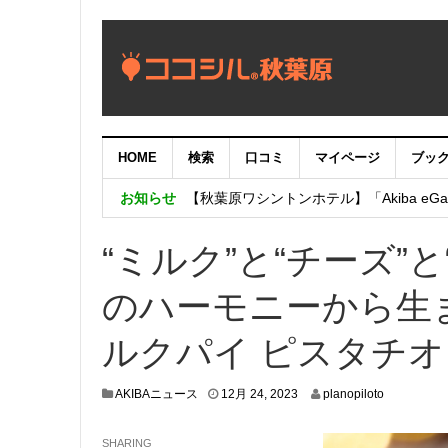
HOME
検索
口コミ
マイページ
ブッ
【重要：9月5日（火）22時】ココシル
お知らせ
【秋葉原ワシントンホテル】「Akiba eGam
「いま、困っている店舗の皆様を応援さ
“ミルク”と“チーズ”
のハーモニーから生
ルクパイ ピスタチ
1
AKIBAニュース
12月 24, 2023
planopiloto
2
月
SHARING
1