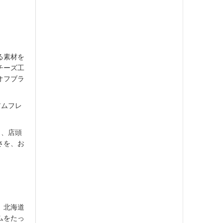
る素材を
チーズ工
オフブラ
アムフレ
さ、店頭
さを、お
、北海道
ムをたっ