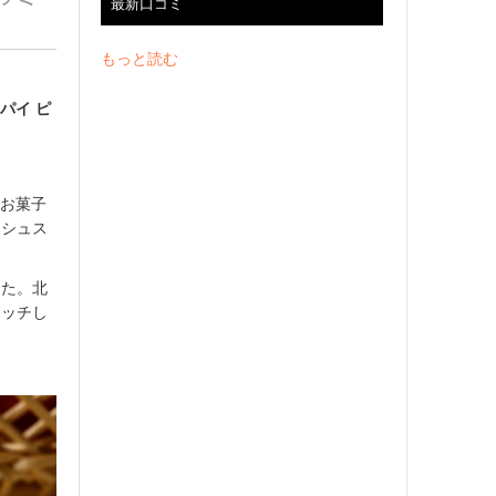
最新口コミ
もっと読む
パイ ピ
いお菓子
ッシュス
した。北
マッチし