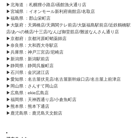
▶︎北海道 ：札幌狸小路店/函館漁火通り店
▶︎宮城県 ：イオンモール新利府南館店/名取店
▶︎福島県 ：郡山栄町店
▶︎大阪府：天満橋店/天満関テレ前店/大阪福島駅前店/近鉄鶴橋駅
店/あべの橋店/十三店/なんば御堂筋店/難波なんさん通り店
▶︎京都府：京都河原町蛸薬師店
▶︎奈良県：大和西大寺駅店
▶︎兵庫県：神戸三宮店/尼崎店
▶︎新潟県：新潟駅前店
▶︎静岡県：静岡呉服町店
▶︎石川県：金沢諸江店
▶︎愛知県：名古屋伏見店/名古屋新幹線口店/名古屋上前津店
▶︎岡山県：さんすて岡山店
▶︎広島県：ekie広島店
▶︎福岡県：天神西通り店/小倉魚町店
▶︎熊本県：熊本下通店
▶︎鹿児島県：鹿児島天文館店