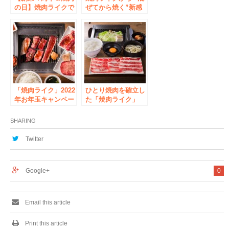
の日】焼肉ライクで
ぜてから焼く”新感
お得にプレミアムな
覚の焼肉「黄金まぜ
体験を！ あの「神
カルビ」5月18日
戸牛」を390円で8月
（水）から全店にて
26日(金)から3日間全
販売開始
店舗で提供！8月29
日(月)は黒毛和牛半
額！
「焼肉ライク」2022
ひとり焼肉を確立し
年お年玉キャンペー
た「焼肉ライク」
ン！”22″店舗限定で
が”ひとり鍋 “を全
1,320円の「匠カル
国89店舗で本格導
SHARING
ビ＆ハラミ セット
入！「一人で行くこ
200g」を290円で提
とに抵抗感のある飲
Twitter
供！
食店ランキング」
の”鍋、しゃぶしゃ
ぶ”も焼肉ライクで
Google+
0
楽しめるようになり
ます。
Email this article
Print this article