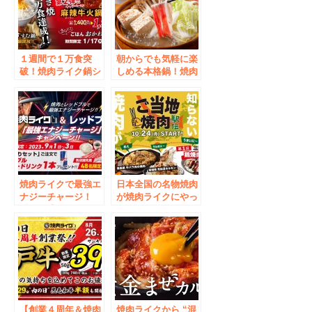
１週間で１万食突
朝からでも気軽に楽
破！焼肉ライク鍋シ
しめる本格鍋！焼肉
リーズが好評！第二
ライクのひとり鍋シ
弾は痺れる辛さがや
リーズ第３弾は”国
みつきになる「麻辣
産牛しゃぶしゃぶ”
牛火鍋セット」1月
1月24日から31日ま
17日から23日まで特
で特別価格で販売。
別価格で販売。更に
2月1日からは3種類
ごはんおかわり無
同時販売！
料！
焼肉ライクで最強エ
日本全国の名物焼肉
ナジーチャージ！
が焼肉ライクにやっ
「メガ盛りセット」
てくる！第一弾は三
をご注文いただいた
重県の鶏焼肉。甘辛
方に、先着順でレッ
味噌だれがうまいに
ドブル1本プレゼン
～。ご当地焼肉駅
ト！9月1日(金)から3
伝、10月24日から全
日間、全店舗でキャ
店舗で開催開始
ンペーン実施！
【創業４周年＆焼肉
焼肉ライクから “混