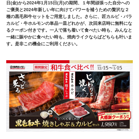
日(金)から2024年1月15日(月)の期間、１年間頑張った自分への
ご褒美と2024年新しい年に向けてパワーを補うための贅沢な２
種の黒毛和牛セットをご用意しました。さらに、匠カルビ・バラ
カルビ・牛ホルモンの単品一皿どれかが、次回来店時に無料にな
るクーポン付きです。一人で落ち着いて食べたい時も、みんなと
一緒に賑やかに食べたい時も、焼肉ライクならばどちらも叶いま
す。是非この機会にご利用ください。