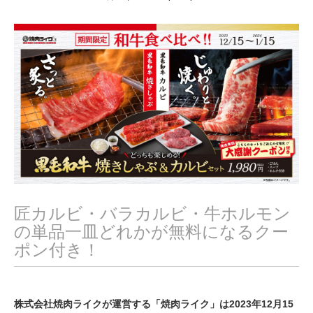
2
月
1
7
,
2
0
2
3
匠カルビ・バラカルビ・牛ホルモン
の単品一皿どれかが無料になるクー
ポン付き！
株式会社焼肉ライクが運営する「焼肉ライク」は2023年12月15