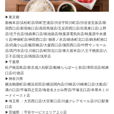
▶︎東京都
新橋本店/浜松町店/田町芝浦店/渋谷宇田川町店/渋谷道玄坂店/新
宿西口店/新宿南口店/高田馬場店/五反田西口店/目黒東口店/上野
店/北千住店/池袋東口店/南池袋店/秋葉原電気街店/秋葉原中央通
り店/神保町店/神田西口店/ 御茶ノ水店/錦糸町北口店/錦糸町南口
店/武蔵小山店/飯田橋店/大森西口店/蒲田西口店/中野サンモール
店/高円寺店/立川南口店/町田北口店/東久留米店/八王子楢原店/八
王子店/国立店/両国店/浅草店
▶︎千葉県
松戸南花島店/新京成八柱駅店/船橋ららぽーと前店/津田沼店/柏東
口店/行徳店
▶︎神奈川県
横浜鶴屋町店/横浜荏田店/横浜関内店/川崎店/川崎東口店/大船店/
溝の口店/平塚四之宮店/海老名さがみ野店/平塚北口店/本厚木ミロ
ードイースト店
▶︎埼玉県 ：大宮西口店/大宮東口店/川越クレアモール店/川口駅東
口店
▶︎茨城県 ：守谷サービスエリア上り店