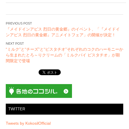
投
『メイドインアビス 烈日の黄金郷』のイベント、「『メイドイ
稿
ンアビス 烈日の黄金郷』アニメイトフェア」の開催が決定！
ナ
ビ
“ミルク”と“チーズ”と“ピスタチオ”それぞれのコクのハーモニーか
ゲ
ら生まれたとろ～りクリームの「ミルクパイ ピスタチオ」が期
ー
間限定で登場
シ
ョ
ン
TWITTER
Tweets by KokosilOfficial