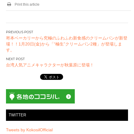
Print this article
投
嵜本ベーカリーから究極のふわふわ新食感のクリームパンが新登
稿
場！！1月20日(金)から「“極生”クリームパン2種」が登場しま
ナ
す。
ビ
ゲ
台湾人気アニメキャラクターが秋葉原に登場！
ー
シ
ョ
ン
TWITTER
Tweets by KokosilOfficial