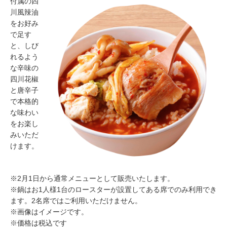
付属の四
川風辣油
をお好み
で足す
と、しび
れるよう
な辛味の
四川花椒
と唐辛子
で本格的
な味わい
をお楽し
みいただ
けます。
※2月1日から通常メニューとして販売いたします。
※鍋はお1人様1台のロースターが設置してある席でのみ利用でき
ます。2名席ではご利用いただけません。
※画像はイメージです。
※価格は税込です