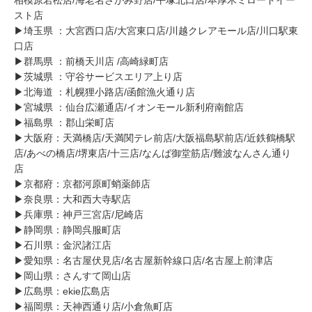
相模原若松店/海老名さがみ野店/平塚北口店/本厚木ミロードイー
スト店
▶︎埼玉県 ：大宮西口店/大宮東口店/川越クレアモール店/川口駅東
口店
▶︎群馬県 ：前橋天川店 /高崎緑町店
▶︎茨城県 ：守谷サービスエリア上り店
▶︎北海道 ：札幌狸小路店/函館漁火通り店
▶︎宮城県 ：仙台広瀬通店/イオンモール新利府南館店
▶︎福島県 ：郡山栄町店
▶︎大阪府：天満橋店/天満関テレ前店/大阪福島駅前店/近鉄鶴橋駅
店/あべの橋店/堺東店/十三店/なんば御堂筋店/難波なんさん通り
店
▶︎京都府：京都河原町蛸薬師店
▶︎奈良県：大和西大寺駅店
▶︎兵庫県：神戸三宮店/尼崎店
▶︎静岡県：静岡呉服町店
▶︎石川県：金沢諸江店
▶︎愛知県：名古屋伏見店/名古屋新幹線口店/名古屋上前津店
▶︎岡山県：さんすて岡山店
▶︎広島県：ekie広島店
▶︎福岡県：天神西通り店/小倉魚町店