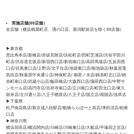
実施店舗(89店舗）
全店舗（横浜鶴屋町店、溝の口店、新潟駅前店を除く89店舗）
▶︎東京都
恵比寿本店/新橋店/赤坂見附店/浜松町店/田町芝浦店/渋谷宇田川
町店/渋谷道玄坂店/新宿西口店/新宿南口店/高田馬場店/五反田西
口店/目黒東口店/上野店/北千住店/池袋東口店/南池袋店/秋葉原電
気街店/秋葉原中央通り店/神保町店/ 御茶ノ水店/錦糸町北口店/錦
糸町南口店/武蔵小山店/飯田橋店/大森西口店/蒲田西口店/中野サ
ンモール店/高円寺店/吉祥寺南口店/立川南口店/町田北口店/東久
留米店/立川通り店/八王子楢原店/八王子店/国立店/両国店/浅草店
▶︎千葉県
松戸南花島店/新京成八柱駅店/船橋ららぽーと前店/津田沼店/柏東
口店
▶︎神奈川県
横浜荏田店/横浜関内店/川崎店/川崎東口店/大船店/平塚四之宮店/