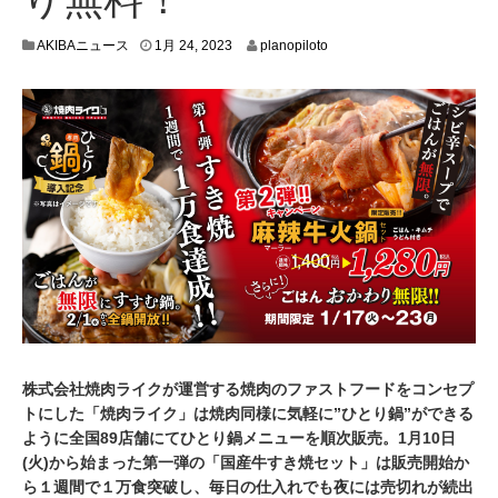
1
AKIBAニュース
1月 24, 2023
planopiloto
月
2
0
,
2
0
2
3
株式会社焼肉ライクが運営する焼肉のファストフードをコンセプ
トにした「焼肉ライク」は焼肉同様に気軽に”ひとり鍋”ができる
ように全国89店舗にてひとり鍋メニューを順次販売。1月10日
(火)から始まった第一弾の「国産牛すき焼セット」は販売開始か
ら１週間で１万食突破し、毎日の仕入れでも夜には売切れが続出