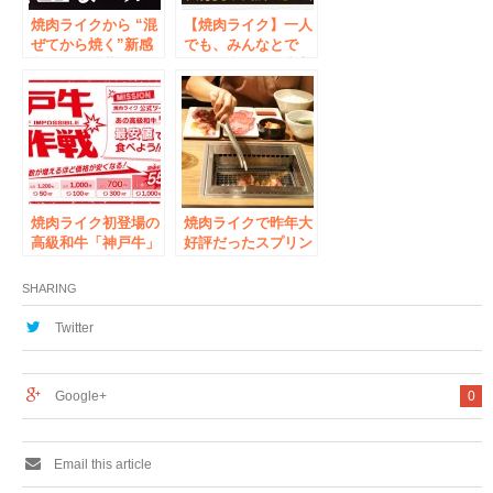
焼肉ライクから “混
【焼肉ライク】一人
ぜてから焼く”新感
でも、みんなとで
覚の焼肉「黄金まぜ
も、お疲れ＆ご褒美
カルビ」5月18日
焼肉！年末年始限定
（水）から全店にて
メニュー・黒毛和牛
販売開始
２種の贅沢セットが
12月15日(金)から全
国86店舗で販売
焼肉ライク初登場の
焼肉ライクで昨年大
高級和牛「神戸牛」
好評だったスプリン
をみんなの力でお値
グラムが４月２９日
打ち価格に！リツイ
（羊肉の日）に解
SHARING
ート数が増えるほど
禁。期間限定でチル
価格が安くなるキャ
ドラムが空を飛んで
Twitter
ンペーンを全店舗で
やってくる！
開催！
Google+
0
Email this article