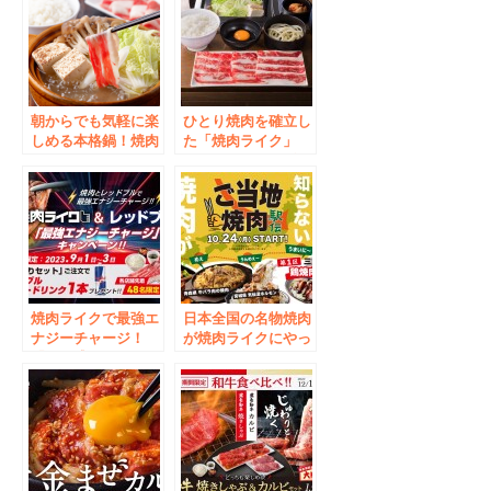
朝からでも気軽に楽
ひとり焼肉を確立し
しめる本格鍋！焼肉
た「焼肉ライク」
ライクのひとり鍋シ
が”ひとり鍋 “を全
リーズ第３弾は”国
国89店舗で本格導
産牛しゃぶしゃぶ”
入！「一人で行くこ
1月24日から31日ま
とに抵抗感のある飲
で特別価格で販売。
食店ランキング」
2月1日からは3種類
の”鍋、しゃぶしゃ
同時販売！
ぶ”も焼肉ライクで
楽しめるようになり
焼肉ライクで最強エ
ます。
日本全国の名物焼肉
ナジーチャージ！
が焼肉ライクにやっ
「メガ盛りセット」
てくる！第一弾は三
をご注文いただいた
重県の鶏焼肉。甘辛
方に、先着順でレッ
味噌だれがうまいに
ドブル1本プレゼン
～。ご当地焼肉駅
ト！9月1日(金)から3
伝、10月24日から全
日間、全店舗でキャ
店舗で開催開始
ンペーン実施！