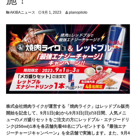
8
AKIBAニュース
9月 1, 2023
planopiloto
月
3
0
,
2
0
2
3
株式会社焼肉ライクが運営する「焼肉ライク」はレッドブル販売
開始を記念して、9月1日(金)から9月3日(日)の3日間、人気メニ
ューのメガ盛りセットをご注文の方にレッドブル・エナジードリ
ンク(250ml)1本を各店舗先着48名にプレゼントする『最強エナ
ジーチャージキャンペーン』を全店舗で実施します。また、9月4