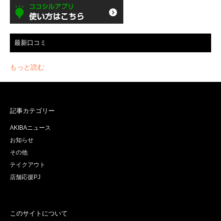
最新口コミ
もっと読む
記事カテゴリー
AKIBAニュース
お知らせ
その他
テイクアウト
店舗応援PJ
このサイトについて