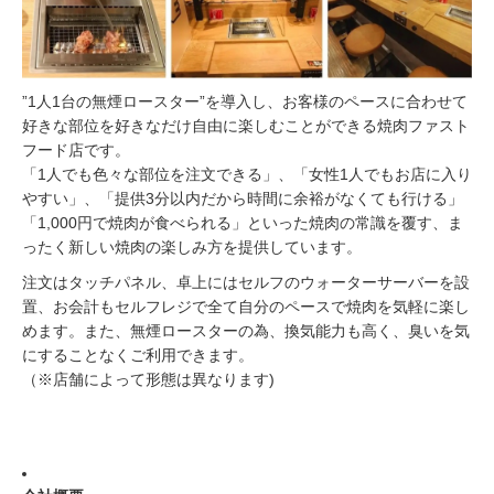
”1人1台の無煙ロースター”を導入し、お客様のペースに合わせて
好きな部位を好きなだけ自由に楽しむことができる焼肉ファスト
フード店です。
「1人でも色々な部位を注文できる」、「女性1人でもお店に入り
やすい」、「提供3分以内だから時間に余裕がなくても行ける」
「1,000円で焼肉が食べられる」といった焼肉の常識を覆す、ま
ったく新しい焼肉の楽しみ方を提供しています。
注文はタッチパネル、卓上にはセルフのウォーターサーバーを設
置、お会計もセルフレジで全て自分のペースで焼肉を気軽に楽し
めます。また、無煙ロースターの為、換気能力も高く、臭いを気
にすることなくご利用できます。
（※店舗によって形態は異なります)