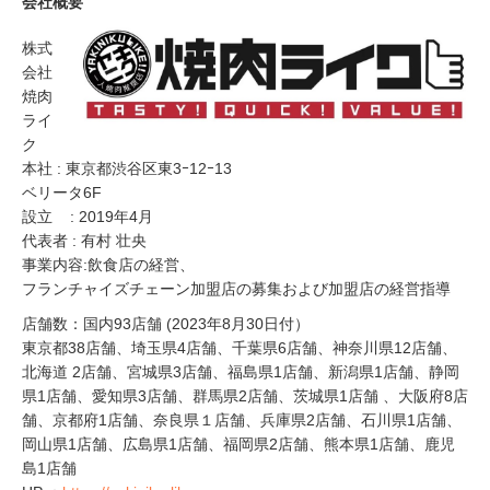
会社概要
株式
会社
焼肉
ライ
ク
本社 : 東京都渋谷区東3ｰ12ｰ13
ベリータ6F
設立 : 2019年4月
代表者 : 有村 壮央
事業内容:飲食店の経営、
フランチャイズチェーン加盟店の募集および加盟店の経営指導
店舗数：国内93店舗 (2023年8月30日付）
東京都38店舗、埼玉県4店舗、千葉県6店舗、神奈川県12店舗、
北海道 2店舗、宮城県3店舗、福島県1店舗、新潟県1店舗、静岡
県1店舗、愛知県3店舗、群馬県2店舗、茨城県1店舗 、大阪府8店
舗、京都府1店舗、奈良県１店舗、兵庫県2店舗、石川県1店舗、
岡山県1店舗、広島県1店舗、福岡県2店舗、熊本県1店舗、鹿児
島1店舗