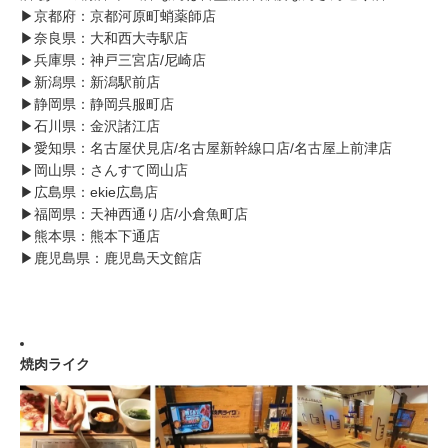
▶︎京都府：京都河原町蛸薬師店
▶︎奈良県：大和西大寺駅店
▶︎兵庫県：神戸三宮店/尼崎店
▶︎新潟県：新潟駅前店
▶︎静岡県：静岡呉服町店
▶︎石川県：金沢諸江店
▶︎愛知県：名古屋伏見店/名古屋新幹線口店/名古屋上前津店
▶︎岡山県：さんすて岡山店
▶︎広島県：ekie広島店
▶︎福岡県：天神西通り店/小倉魚町店
▶︎熊本県：熊本下通店
▶︎鹿児島県：鹿児島天文館店
焼肉ライク