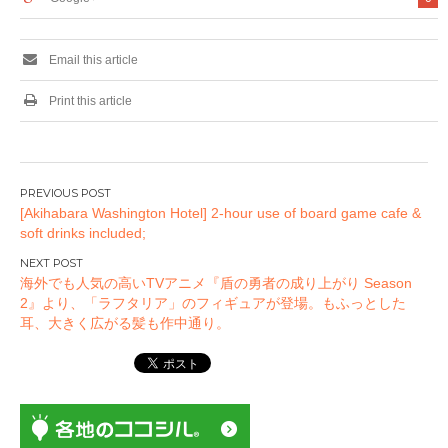
ン! 9月1日～9月28
日
Email this article
Print this article
投
[Akihabara Washington Hotel] 2-hour use of board game cafe &
稿
soft drinks included;
ナ
ビ
海外でも人気の高いTVアニメ『盾の勇者の成り上がり Season
ゲ
2』より、「ラフタリア」のフィギュアが登場。もふっとした
ー
耳、大きく広がる髪も作中通り。
シ
ョ
ン