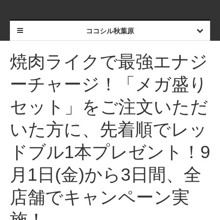
ココシル秋葉原
焼肉ライクで最強エナジ
ーチャージ！「メガ盛り
セット」をご注文いただ
いた方に、先着順でレッ
ドブル1本プレゼント！9
月1日(金)から3日間、全
店舗でキャンペーン実
施！