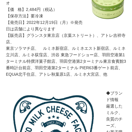
オ
【価 格】2,484円（税込）
【保存方法】要冷凍
【発売日】2022年12月19日（月）※発売
日は店舗により異なります
【販売店】グランスタ東京店（京葉ストリート）、アトレ吉祥寺
店、
東京ソラマチ店、 ルミネ新宿店、ルミネエスト新宿店、ルミネ
立川店、ルミネ荻窪店、渋谷 東急フードショー店、羽田空港第1
ターミナル特撰洋菓子館店、羽田空港第2ターミナル東京食賓館3
番時計台前店、羽田空港第2ターミナル PIER63番ゲート前店、
EQUiA北千住店、アトレ秋葉原1店、ルミネ大宮店、他
◆ブラン
ド情報
厳選した
ミルク、
良質のチ
ーズ、