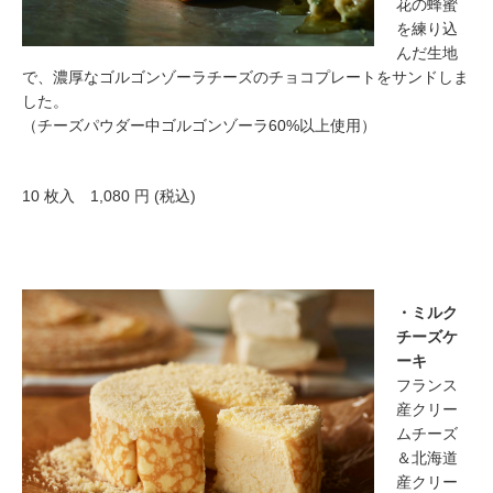
花の蜂蜜
を練り込
んだ生地
で、濃厚なゴルゴンゾーラチーズのチョコプレートをサンドしま
した。
（チーズパウダー中ゴルゴンゾーラ60%以上使用）
10 枚入 1,080 円 (税込)
・ミルク
チーズケ
ーキ
フランス
産クリー
ムチーズ
＆北海道
産クリー