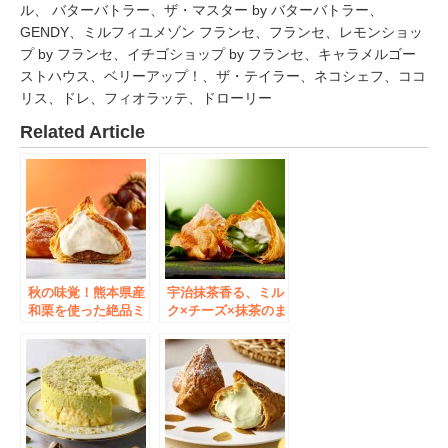
ル、 バターバトラー、ザ・マスター by バターバトラー、
GENDY、ミルフィユメゾン フランセ、フランセ、レモンショッ
プ by フランセ、イチゴショップ by フランセ、キャラメルゴー
ストハウス、ベリーアップ！、ザ・テイラー、ネコシェフ、ココ
リス、ドレ、フィオラッテ、ドローリー
Related Article
秋の味覚！熊本県産
宇治抹茶香る、ミル
和栗を使った絶品ミ
ク×チーズ×抹茶のま
ルクパイが新登場！
ろやかなクリームが
「東京ミルクチーズ
絶品！「東京ミルク
工場 Cow Cow
チーズ工場 Cow
Kitchen」から、
Cow Kitchen」か
「ミルクパイ和栗」
ら、季節限定「ミル
を季節限定で新発売
クパイ宇治抹茶」を
致しました！
今年も発売いたしま