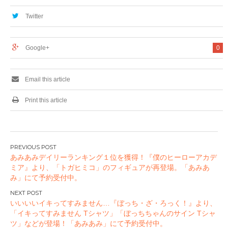
せを今年も発売
「ハロウィンセレク
ション」を今年も数
Twitter
量限定発売
Google+
0
Email this article
Print this article
投
あみあみデイリーランキング１位を獲得！『僕のヒーローアカデ
稿
ミア』より、「トガヒミコ」のフィギュアが再登場。「あみあ
ナ
み」にて予約受付中。
ビ
ゲ
いいいいイキってすみません…『ぼっち・ざ・ろっく！』より、
ー
「イキってすみません Tシャツ」「ぼっちちゃんのサイン Tシャ
ツ」などが登場！「あみあみ」にて予約受付中。
シ