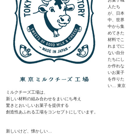
お菓子職
人たち
が、日本
中、世界
中から集
めてきた
材料でこ
れまでに
ない自分
たちにし
か作れな
いお菓子
を作りた
い… 東京
ミルクチーズ工場は、
新しい材料の組み合わせをまいにち考え
驚きとおいしいお菓子を提供する
創造性あふれる工場をコンセプトにしています。
新しいけど、懐かしい…