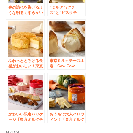
す！
春の訪れを告げるよ
“ミルク”と“チー
うな明るく柔らかい
ズ”と“ピスタチ
ピスタチオグリーン
オ”それぞれのコク
に心も華やぐ。【東
のハーモニーから生
京ミルクチーズ工
まれたとろ～りクリ
場】より「ミルクチ
ームの「ミルクパイ
ーズケーキ ピスタ
ピスタチオ」が期間
チオ」登場
限定で登場
ふわっととろける食
東京ミルクチーズ工
感がおいしい！東京
場「Cow Cow
ミルクチーズ工場よ
Kitchen」6月27日ア
り秋におすすめ「ミ
トレ秋葉原にグラン
ルクチーズケーキ
ドオープン！
キャラメル」を新発
売
かわいい限定パッケ
おうちで大人ハロウ
ージ【東京ミルクチ
ィン！「東京ミルク
ーズ工場】より人気
チーズ工場」より人
のクッキー2種詰合
気のクッキー詰合せ
SHARING