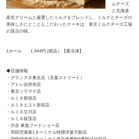
ムチーズ
と北海道
産生クリームと厳選したミルクをブレンドし、ミルクとチーズの
美味しさにとことんこだわったケーキは、東京ミルクチーズ工場
の原点の味。
1ホール 1,944円 (税込）【要冷凍】
◆店舗情報
・グランスタ東京店（京葉ストリート）
・アトレ吉祥寺店
・東京ソラマチ店
・ルミネ新宿店
・ルミネエスト新宿店
・ルミネ立川店
・ルミネ荻窪店
・渋谷 東急フードショー店
・羽田空港第1ターミナル特撰洋菓子館店