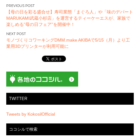
投
【母の日を彩る盛合せ】寿司業態「まぐろ人」や「味のデパート
稿
MARUKAMI武蔵小杉店」を運営するティーケーエスが、家族で
ナ
楽しめる”母の日フェア”を開催中！
ビ
ゲ
モノづくりコワーキングDMM.make AKIBAで5/15（月）より工
ー
業用3Dプリンターが利用可能に
シ
ョ
ン
TWITTER
Tweets by KokosilOfficial
ココシルで検索