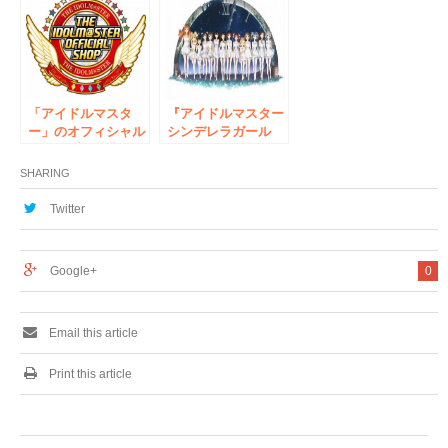
スター SideM
マスター シンデレ
315!STATION
ラガールズ
AKIHABARA」
MEETING CAFE』
2017年9月15日
東京・大阪・博多に
（金）～2018年1月
て11月12日より順次
28日（日）
期間限定オープン！
「アイドルマスタ
『アイドルマスター
ー」のオフィシャル
シンデレラガール
ショップが秋葉原に
ズ』コラボカフェを
オープン！
グッドスマイル×ア
SHARING
ニメイトカフェ秋葉
原で開催中!
Twitter
Google+
0
Email this article
Print this article