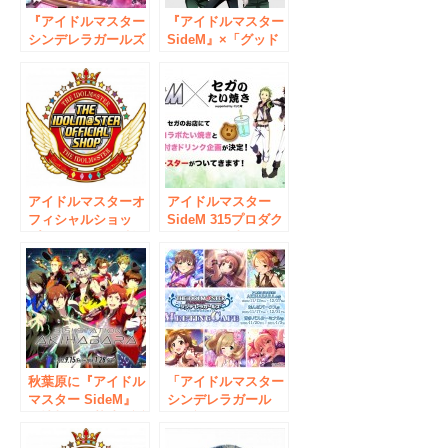
『アイドルマスター
『アイドルマスター
シンデレラガールズ
SideM』×「グッド
スターライトステー
スマイル×アニメイ
ジ』8周年記念 コラ
トカフェ」を開催!!
ボキャンペーン9月4
6月1日より、秋葉原
日スタート！
にてコラボ開始!
アイドルマスターオ
アイドルマスター
フィシャルショッ
SideM 315プロダク
プ オリジナル抽選
ションお仕事コラボ
くじに新賞品が登
キャンペーン企画
場！
『セガ限定 SideM
焼き＆ドリンク実施
のご案内』第一弾開
催のお知らせ
秋葉原に『アイドル
「アイドルマスター
マスター SideM』
シンデレラガール
の情報発信基地、誕
ズ」祝9周年コラボ
生！ 「アイドルマ
カフェ！『アイドル