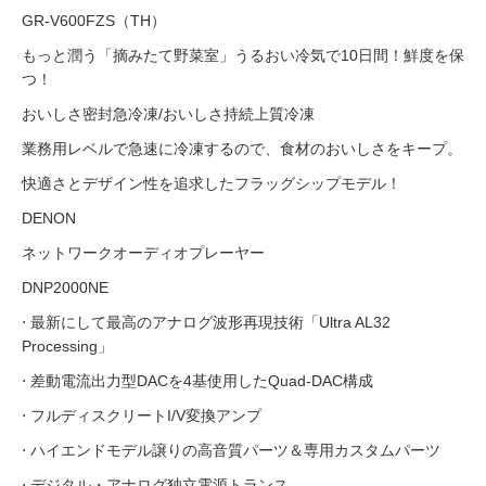
GR-V600FZS（TH）
もっと潤う「摘みたて野菜室」うるおい冷気で10日間！鮮度を保
つ！
おいしさ密封急冷凍/おいしさ持続上質冷凍
業務用レベルで急速に冷凍するので、食材のおいしさをキープ。
快適さとデザイン性を追求したフラッグシップモデル！
DENON
ネットワークオーディオプレーヤー
DNP2000NE
⋅ 最新にして最高のアナログ波形再現技術「Ultra AL32
Processing」
⋅ 差動電流出力型DACを4基使用したQuad-DAC構成
⋅ フルディスクリートI/V変換アンプ
⋅ ハイエンドモデル譲りの高音質パーツ＆専用カスタムパーツ
⋅ デジタル・アナログ独立電源トランス