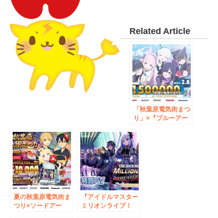
Related Article
「秋葉原電気街まつ
り」×『ブルーアー
カイブ』コラボ決
定!「元気回復 秋葉
原電気街まつり
2023」が2月8日
（水）より開催‼
夏の秋葉原電気街ま
『アイドルマスター
つり×ソードアー
ミリオンライブ！
ト・オンライン ア
シアターデイズ』５