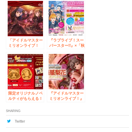
リシゼーションのコ
周年特別PV公開＆
ラボがスタート!!
５周年を記念したキ
「夏の秋葉原電気街
ャンペーンなどが盛
まつり」が7月5日よ
りだくさん！
り開催
「アイドルマスター
『ラブライブ！スー
ミリオンライブ！
パースター!!』×「秋
シアターデイズ
葉原電気街まつり」
Anion Theater café
のコラボが決定！
obscurité (アニオン
「夏の秋葉原電気街
シアター カフェ オ
まつり」が6月25日
プスキュリテ)」 秋
（金）より開催
葉原にて期間限定オ
ープン！
限定オリジナルノベ
『アイドルマスター
ルティがもらえる！
ミリオンライブ！』
『アイドルマスター
より、箱崎星梨花が
ミリオンライブ！』
「ピュアプレゼン
SHARING
コラボ開催のお知ら
ト」の衣装をモチー
せ
フに『あみあみ』か
Twitter
ら立体化！