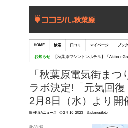
HOME
検索
口コミ
マイページ
ブッ
【重要：9月5日（火）22時】ココシル
【秋葉原ワシントンホテル】「Akiba eGam
お知らせ
「いま、困っている店舗の皆様を応援さ
「秋葉原電気街まつ
ラボ決定!「元気回復 
2月8日（水）より開
2
AKIBAニュース
2月 10, 2023
planopiloto
月
1
SHARING
0