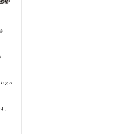
施
。
き
通りスペ
ます。