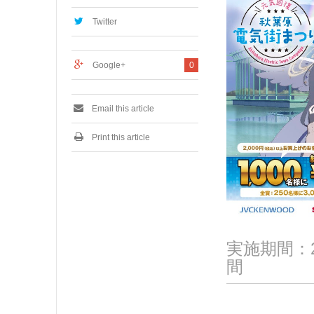
,
2
Twitter
0
2
3
Google+
0
Email this article
Print this article
実施期間：20
間