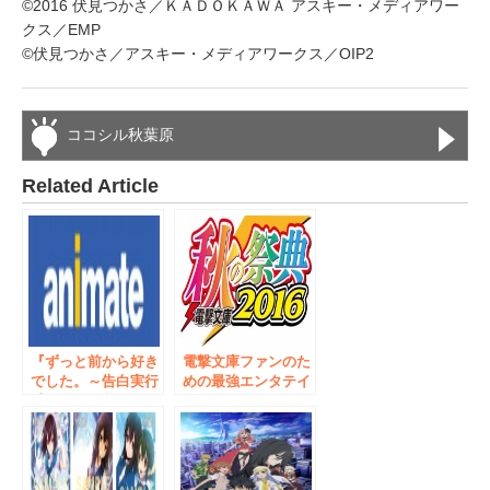
©2016 伏見つかさ／ＫＡＤＯＫＡＷＡ アスキー・メディアワー
クス／EMP
©伏見つかさ／アスキー・メディアワークス／OIP2
ココシル秋葉原
Related Article
『ずっと前から好き
電撃文庫ファンのた
でした。～告白実行
めの最強エンタテイ
委員会～』劇場公開
ンメントイベント
を記念して「春の告
１０月２日（日）秋
白大応援祭！」開
葉原にて開催！ステ
催!!
ージ、サイン会、グ
ッズ連動お渡し会の