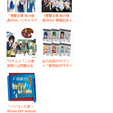
参加応募受付開始！
「電撃文庫 秋の祭
《電撃文庫 秋の祭
典2016」にキャラア
典2016》開催記念ｄ
ニ.comが「ソード
アニメストア特設ペ
アート・オンライン
ージオープン！ 電
プログレッシブ」
撃ファンに見逃せな
他、新作グッズで物
い情報が満載!!
販出展決定！
TVアニメ『この美
あの伝説のTVアニ
術部には問題があ
メ『新世紀GPXサイ
る！』メインキャス
バーフォーミュラ』
ト第1弾＆キャラ設
のグッズが登場!!
定画発表！ ＜小澤
「ドライバーライセ
亜李さん、小林裕介
ンスカード風ブロマ
さん、上坂すみれさ
イド」が手に入るキ
んの出演決定!!＞
ャンペーンも開催。
「パソコン工房 ～
Winter DIY festival