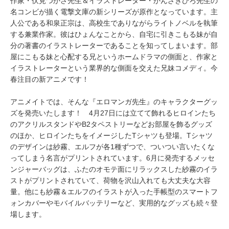
作家・伏見つかさ先生＆イラストレーター・かんざきひろ先生の
名コンビが描く電撃文庫の新シリーズが原作となっています。主
人公である和泉正宗は、高校生でありながらライトノベルを執筆
する兼業作家。彼はひょんなことから、自宅に引きこもる妹が自
分の著書のイラストレーターであることを知ってしまいます。部
屋にこもる妹と心配する兄というホームドラマの側面と、作家と
イラストレーターという業界的な側面を交えた兄妹コメディ。今
春注目の新アニメです！
アニメイトでは、そんな『エロマンガ先生』のキャラクターグッ
ズを発売いたします！ 4月27日には立てて飾れるヒロインたち
のアクリルスタンドやB2タペストリーなどお部屋を飾るグッズ
のほか、ヒロインたちをイメージしたTシャツも登場。Tシャツ
のデザインは紗霧、エルフが各1種ずつで、ついつい言いたくな
ってしまう名言がプリントされています。6月に発売するメッセ
ンジャーバッグは、ふたのオモテ面にリラックスした紗霧のイラ
ストがプリントされていて、荷物を沢山入れても大丈夫な大容
量。他にも紗霧＆エルフのイラストが入った手帳型のスマートフ
ォンカバーやモバイルバッテリーなど、実用的なグッズも続々登
場します。