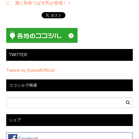
ー
に、遂に和泉つばす氏が登場！！
シ
ョ
ン
TWITTER
Tweets by KokosilOfficial
ココシルで検索
シェア
Facebook