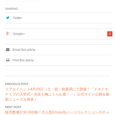
～ supported by ア
スキー ジサトラ」
SHARING
イベントを12月17日
（土）に開催！
Twitter
Google+
0
Email this article
Print this article
投
リアルイベント4月29日（土・祝）秋葉原にて開催！『ドキドキ
稿
ケイブの入学式～先生も胸ふくらむ春！～』公式サイト公開＆最
ナ
新ニュースを発表！
ビ
ゲ
販売数累計30,000個！大人気57mm缶バッジコレクションガチャ