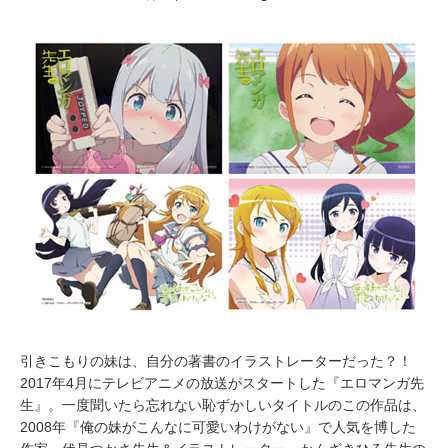
月
2
5
,
2
0
1
7
引きこもりの妹は、自分の著書のイラストレーターだった？！
2017年4月にテレビアニメの放送がスタートした『エロマンガ先
生』。一度聞いたら忘れない恥ずかしいタイトルのこの作品は、
2008年『俺の妹がこんなに可愛いわけがない』で人気を博した