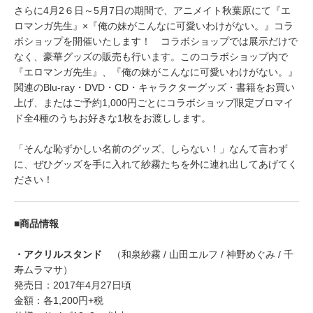
さらに4月2６日～5月7日の期間で、アニメイト秋葉原にて『エ
ロマンガ先生』×『俺の妹がこんなに可愛いわけがない。』コラ
ボショップを開催いたします！ コラボショップでは展示だけで
なく、豪華グッズの販売も行います。このコラボショップ内で
『エロマンガ先生』、『俺の妹がこんなに可愛いわけがない。』
関連のBlu-ray・DVD・CD・キャラクターグッズ・書籍をお買い
上げ、またはご予約1,000円ごとにコラボショップ限定ブロマイ
ド全4種のうちお好きな1枚をお渡しします。
「そんな恥ずかしい名前のグッズ、しらない！」なんて言わず
に、ぜひグッズを手に入れて紗霧たちを外に連れ出してあげてく
ださい！
■商品情報
・アクリルスタンド
（和泉紗霧 / 山田エルフ / 神野めぐみ / 千
寿ムラマサ）
発売日：2017年4月27日頃
金額：各1,200円+税