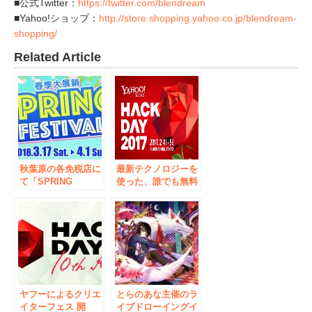
■公式Twitter：
https://twitter.com/blendream
■Yahoo!ショップ：
http://store.shopping.yahoo.co.jp/blendream-
shopping/
Related Article
秋葉原の各免税店に
最新テクノロジーを
て「SPRING
使った、誰でも無料
FESTIVAL 2018 in
で遊べる体験型アト
AKIHABARA」を開
ラクションもご用
催！
意！ 日本最大級の
ハッカソン
『Yahoo! JAPAN
Hack Day 2017』2
月4日（土）～2月5
日（日）に開催!!
ヤフーによるクリエ
とらのあな主催のラ
イターフェス 開
イブドローイングイ