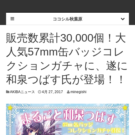
ココシル秋葉原
販売数累計30,000個！大
人気57mm缶バッジコレ
クションガチャに、遂に
和泉つばす氏が登場！！
4
AKIBAニュース
4月 27, 2017
minegishi
月
2
5
,
2
0
1
7