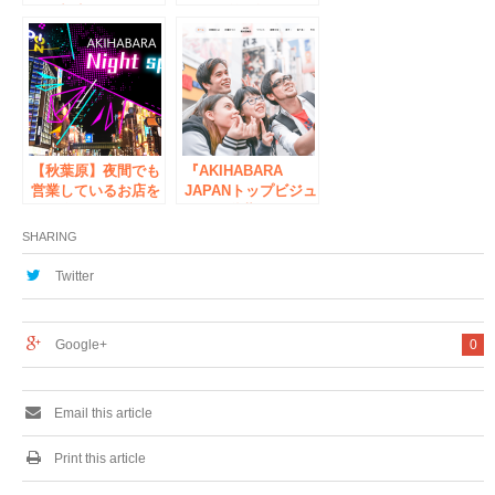
催、初音ミクのセッ
ベント第4弾
ションも
「AKIBAPOP
LIVE:4」が、2017
年10月28日（土）、
ゲストにイラストレ
ーター「藤ちょこ」
氏を招き、秋葉原で
開催！
【秋葉原】夜間でも
『AKIHABARA
営業しているお店を
JAPANトップビジュ
ご紹介！
アルを秋葉原で撮
影！』
SHARING
Twitter
Google+
0
Email this article
Print this article