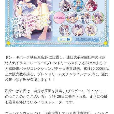
ドン・キホーテ秋葉原店1Fに設置し、連日大盛況回転中の≪超
絶人気イラストレーター×ブレンドリーム≫による57mmまるご
と絵師缶バッジコレクションガチャ☆設置以来、累計30,000個以
上の販売数を誇る、ブレンドリームガチャラインナップに、遂に
和泉つばす氏が登場します！！
和泉つばす氏は、自身が原画を担当したPCゲーム『9-nine-ここ
のつここのかここのいろ』も4月28日に発売される、まさに今最
も注目を浴びているイラストレーターです。
ゴールデンウィークは、現在設置している珈琲貴族氏、カントク