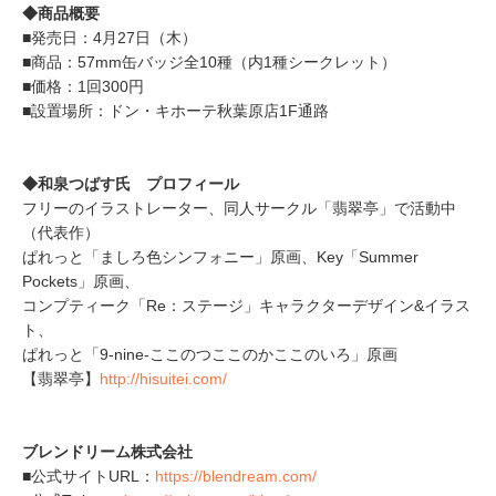
◆商品概要
■発売日：4月27日（木）
■商品：57mm缶バッジ全10種（内1種シークレット）
■価格：1回300円
■設置場所：ドン・キホーテ秋葉原店1F通路
◆和泉つばす氏 プロフィール
フリーのイラストレーター、同人サークル「翡翠亭」で活動中
（代表作）
ぱれっと「ましろ色シンフォニー」原画、Key「Summer
Pockets」原画、
コンプティーク「Re：ステージ」キャラクターデザイン&イラス
ト、
ぱれっと「9-nine-ここのつここのかここのいろ」原画
【翡翠亭】
http://hisuitei.com/
ブレンドリーム株式会社
■公式サイトURL：
https://blendream.com/