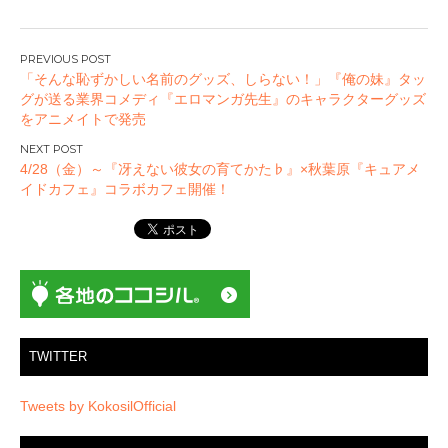
投
「そんな恥ずかしい名前のグッズ、しらない！」『俺の妹』タッ
稿
グが送る業界コメディ『エロマンガ先生』のキャラクターグッズ
ナ
をアニメイトで発売
ビ
ゲ
4/28（金）～『冴えない彼女の育てかた♭』×秋葉原『キュアメ
ー
イドカフェ』コラボカフェ開催！
シ
ョ
ン
TWITTER
Tweets by KokosilOfficial