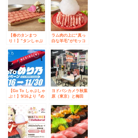
【春のタンまつ
ラム肉の上に“真っ
り！】”タンしゃぶ
白な羊毛”がモッコ
食べ放題”が2,900円
モコ！？ 秋葉原に
に！「めり乃」秋葉
ラム肉のしゃぶしゃ
原・新宿店にて4/5
ぶ専門店が9月8日
～18の期間限定で開
OPEN
催！
【Go To しゃぶしゃ
ヨドバシカメラ秋葉
ぶ！】9/16より『め
原（東京）と梅田
り乃』秋葉原本店・
（大阪）2店舗に
新宿店・銀座店に
『LOVOT』常設コ
て、ラムしゃぶタン
ーナー登場！！
しゃぶ食べ放題を、
2,900円で提供する
キャンペーンを開始
いたします。