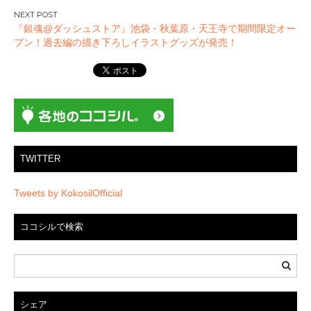
ビ
ゲ
『銀魂@ダッシュストア』池袋・秋葉原・天王寺で期間限定オー
ー
プン！過去編の描き下ろしイラストグッズが発売！
シ
ョ
ン
TWITTER
Tweets by KokosilOfficial
ココシルで検索
シェア