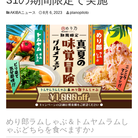
7
AKIBAニュース
8月 6, 2023
planopiloto
月
3
1
,
2
0
2
3
めり郎ラムしゃぶ＆トムヤムラムし
ゃぶどちらを食べますか♪