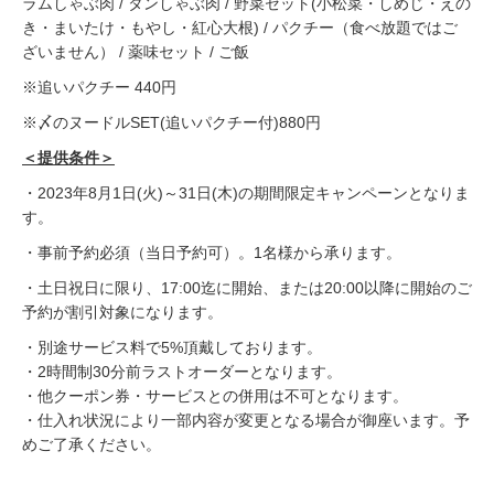
ラムしゃぶ肉 / タンしゃぶ肉 / 野菜セット(小松菜・しめじ・えの
き・まいたけ・もやし・紅心大根) / パクチー（食べ放題ではご
ざいません） / 薬味セット / ご飯
※追いパクチー 440円
※〆のヌードルSET(追いパクチー付)880円
＜提供条件＞
・2023年8月1日(火)～31日(木)の期間限定キャンペーンとなりま
す。
・事前予約必須（当日予約可）。1名様から承ります。
・土日祝日に限り、17:00迄に開始、または20:00以降に開始のご
予約が割引対象になります。
・別途サービス料で5%頂戴しております。
・2時間制30分前ラストオーダーとなります。
・他クーポン券・サービスとの併用は不可となります。
・仕入れ状況により一部内容が変更となる場合が御座います。予
めご了承ください。