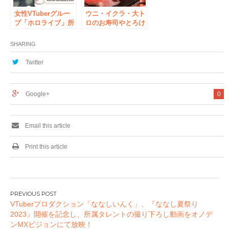
女性VTuberグルー
ウニ・イクラ・大ト
プ「ホロライブ」所
ロのお寿司やとろけ
属「角巻わため」
るユッケ、マグロの
と、ラムしゃぶ食べ
頬肉ステーキまで楽
SHARING
放題「めり乃」のコ
しめる！「寿司食べ
ラボが決定！
放題」もついた贅沢
Twitter
なコースが2999円！
【すし酒場フジヤ
マ 秋葉原店】
Google+
0
Email this article
Print this article
投
VTuberプロダクション「ななしいんく」、『ななし夏祭り
稿
2023』開催を記念し、所属タレントの撮り下ろし動画をオノデ
ナ
ンMXビジョンにて放映！