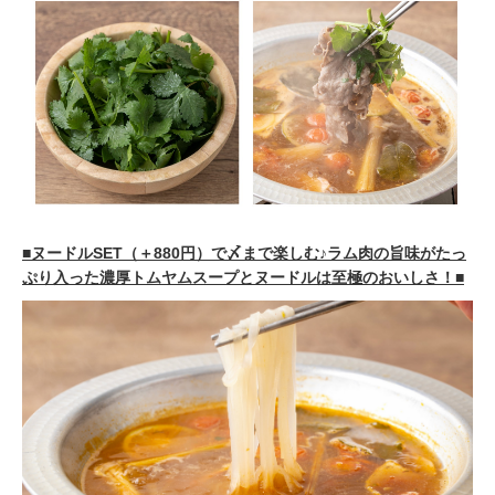
■ヌードルSET（＋880円）で〆まで楽しむ♪ラム肉の旨味がたっ
ぷり入った濃厚トムヤムスープとヌードルは至極のおいしさ！■