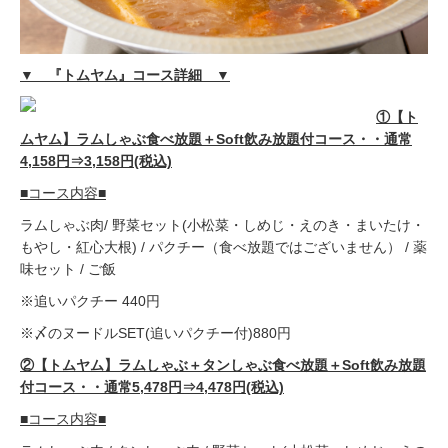
▼ 『トムヤム』コース詳細 ▼
①【ト
ムヤム】ラムしゃぶ食べ放題＋Soft飲み放題付コース・・通常
4,158円⇒3,158円(税込)
■コース内容■
ラムしゃぶ肉/ 野菜セット(小松菜・しめじ・えのき・まいたけ・
もやし・紅心大根) / パクチー（食べ放題ではございません） / 薬
味セット / ご飯
※追いパクチー 440円
※〆のヌードルSET(追いパクチー付)880円
②【トムヤム】ラムしゃぶ＋タンしゃぶ食べ放題＋Soft飲み放題
付コース・・通常5,478円⇒4,478円(税込)
■コース内容■