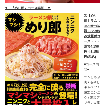
▼ 『めり郎』コース詳細 ▼
①【めり
郎】ラムし
ゃぶ食べ放
題＋Soft飲
み放題付コ
ース・・・
通常4,158
円⇒3,158
円(税込)
■コース内
容■
ラムしゃぶ
肉 / もやし
キャベツ /
追加ニンニ
ク / 追加ア
ブラ / 大葉