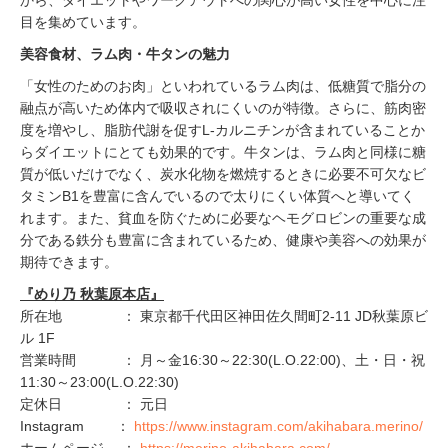
から、ダイエットやワークアウトへの関心が高い女性を中心に注
目を集めています。
美容食材、ラム肉・牛タンの魅力
「女性のためのお肉」といわれているラム肉は、低糖質で脂分の
融点が高いため体内で吸収されにくいのが特徴。さらに、筋肉密
度を増やし、脂肪代謝を促すL-カルニチンが含まれていることか
らダイエットにとても効果的です。牛タンは、ラム肉と同様に糖
質が低いだけでなく、炭水化物を燃焼するときに必要不可欠なビ
タミンB1を豊富に含んでいるので太りにくい体質へと導いてく
れます。また、貧血を防ぐために必要なヘモグロビンの重要な成
分である鉄分も豊富に含まれているため、健康や美容への効果が
期待できます。
『めり乃 秋葉原本店』
所在地 ： 東京都千代田区神田佐久間町2-11 JD秋葉原ビ
ル 1F
営業時間 ： 月～金16:30～22:30(L.O.22:00)、土・日・祝
11:30～23:00(L.O.22:30)
定休日 ： 元日
Instagram ：
https://www.instagram.com/akihabara.merino/