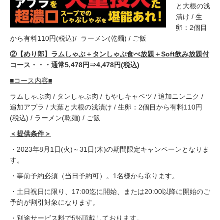
と大根の浅
漬け / 生
卵：2個目
から有料110円(税込)/ ラーメン(乾麺) / ご飯
②【めり郎】ラムしゃぶ＋タンしゃぶ食べ放題＋Soft飲み放題付
コース・・・通常5,478円⇒4,478円(税込)
■コース内容■
ラムしゃぶ肉 / タンしゃぶ肉 / もやしキャベツ / 追加ニンニク /
追加アブラ / 大葉と大根の浅漬け / 生卵：2個目から有料110円
(税込) / ラーメン(乾麺) / ご飯
＜提供条件＞
・2023年8月1日(火)～31日(木)の期間限定キャンペーンとなりま
す。
・事前予約必須（当日予約可）。1名様から承ります。
・土日祝日に限り、17:00迄に開始、または20:00以降に開始のご
予約が割引対象になります。
・別途サービス料で5%頂戴しております。