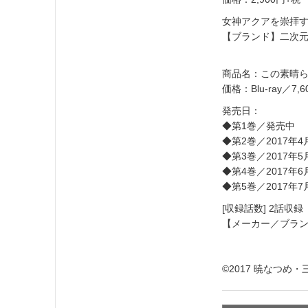
女神アクアを崇拝す
【ブランド】二次
商品名：この素晴らしい
価格：Blu-ray／7
発売日：
◆第1巻／発売中
◆第2巻／2017年
◆第3巻／2017年
◆第4巻／2017年
◆第5巻／2017年
[収録話数] 2話収録
【メーカー／ブラ
©2017 暁なつめ