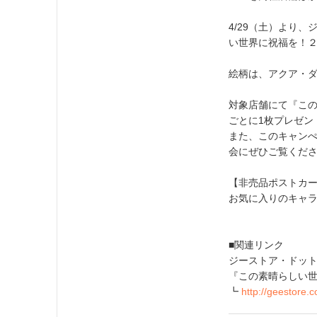
4/29（土）より
い世界に祝福を！
絵柄は、アクア・ダ
対象店舗にて『この
ごとに1枚プレゼン
また、このキャンぺー
会にぜひご覧くだ
【非売品ポストカ
お気に入りのキャ
■関連リンク
ジーストア・ドット
『この素晴らしい世
┗
http://geestore.