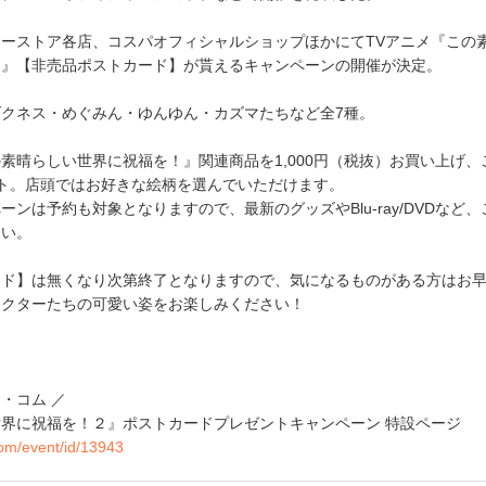
、ジーストア各店、コスパオフィシャルショップほかにてTVアニメ『この
２』【非売品ポストカード】が貰えるキャンペーンの開催が決定。
クネス・めぐみん・ゆんゆん・カズマたちなど全7種。
素晴らしい世界に祝福を！』関連商品を1,000円（税抜）お買い上げ、
ト。店頭ではお好きな絵柄を選んでいただけます。
ンは予約も対象となりますので、最新のグッズやBlu-ray/DVDなど、
さい。
ード】は無くなり次第終了となりますので、気になるものがある方はお
ラクターたちの可愛い姿をお楽しみください！
・コム ／
界に祝福を！２』ポストカードプレゼントキャンペーン 特設ページ
com/event/id/13943