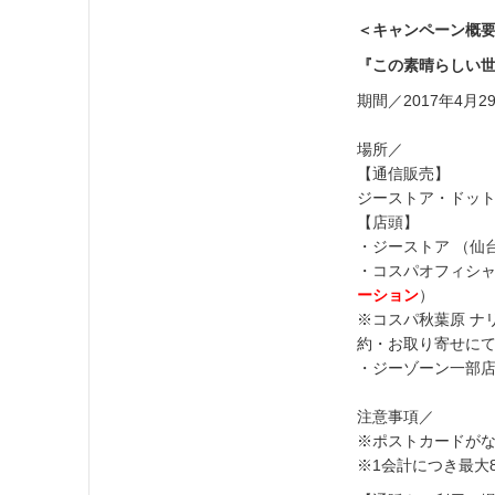
＜キャンペーン概
『この素晴らしい
期間／2017年4月
場所／
【通信販売】
ジーストア・ドット
【店頭】
・ジーストア （仙
・コスパオフィシ
ーション
）
※コスパ秋葉原 ナ
約・お取り寄せに
・ジーゾーン一部
注意事項／
※ポストカードが
※1会計につき最大