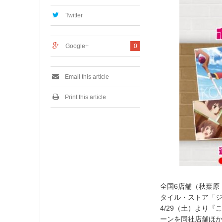
,
2
Twitter
0
1
7
Google+
0
Email this article
Print this article
全国6店舗（秋葉原
タイル・ストア「
4/29（土）より
ーンを同社店舗ほ