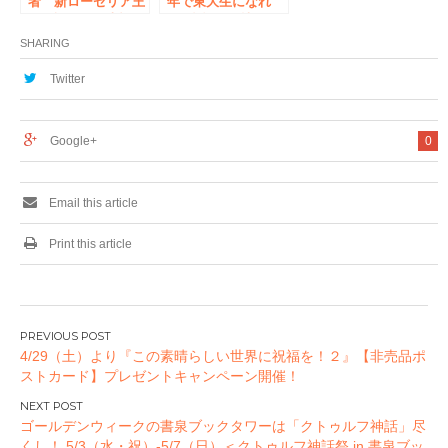
者 新ローゼリア王
年で東大生になれ
国物語１』発売記
た! 合格する技術』
念 さちみりほ先生
発売記念 桜雪さん
SHARING
サイン会 3/16(土)
のサイン＆握手会を
書泉ブックタワーに
7/27（水）書泉ブッ
Twitter
て開催！！
クタワーにて開催！
イベント参加券は
6/25（土）より配布
Google+
0
開始！
Email this article
Print this article
投
4/29（土）より『この素晴らしい世界に祝福を！２』【非売品ポ
稿
ストカード】プレゼントキャンペーン開催！
ナ
ビ
ゴールデンウィークの書泉ブックタワーは「クトゥルフ神話」尽
ゲ
くし！ 5/3（水・祝）-5/7（日）＜クトゥルフ神話祭 in 書泉ブッ