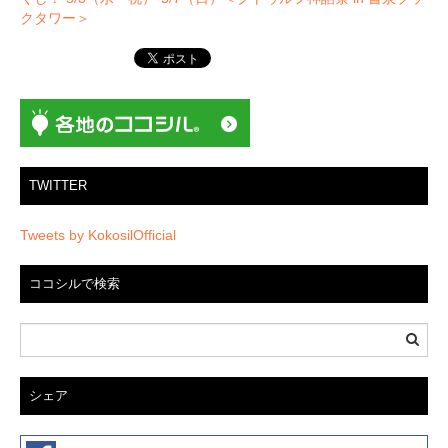
ー
クタワー＞
シ
ョ
ン
TWITTER
Tweets by KokosilOfficial
ココシルで検索
シェア