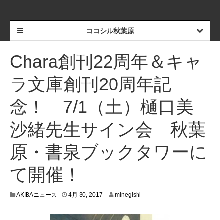
ココシル秋葉原
Chara創刊22周年＆キャ
ラ文庫創刊20周年記
念！ 7/1（土）樋口美
沙緒先生サイン会 秋葉
原・書泉ブックタワーに
て開催！
4
AKIBAニュース
4月 30, 2017
minegishi
月
2
8