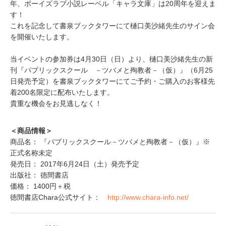
年、ボーイズラブ小説レーベル「キャラ文庫」は20周年を迎えま
す！
これを記念して書泉ブックタワーにて樋口美沙緒先生のサイン会
を開催いたします。
当イベントの参加券は4月30日（日）より、樋口美沙緒先生の新
刊『パブリックスクール －ツバメと殉教者－（仮）』（6月25
日発売予定）を書泉ブックタワーにてご予約・ご購入のお客様先
着200名限定に配布いたします。
貴重な機会をお見逃しなく！
＜商品情報＞
商品名： 『パブリックスクール－ツバメと殉教者－（仮）』※
正式名称未定
発売日： 2017年6月24日（土）発売予定
出版社： 徳間書店
価格： 1400円＋税
徳間書店Chara公式サイト：
http://www.chara-info.net/