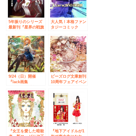
5年振りのシリーズ
大人気！本格ファン
最新刊『星界の戦旗
タジーコミック
Ⅵ 帝国の雷鳴』発
『Landreaall 28
売を記念して
巻』発売を記念して
9/21（金）、著者・
7/31（日）秋葉原・
森岡浩之先生サイン
書泉ブックタワーに
会を開催！
て、おがきちか先生
サイン会開催決定！
9/24（日）開催
ビーズログ文庫創刊
『lack画集
10周年フェアイベン
Palette』発売記念
ト 山咲黒先生＆ア
lack先生サイン会◆
オイ冬子先生 Wサ
書泉ブックタワー
イン会 9/17（土）書
泉ブックタワーにて
開催！
『女王を愛した暗殺
『地下アイドルが1