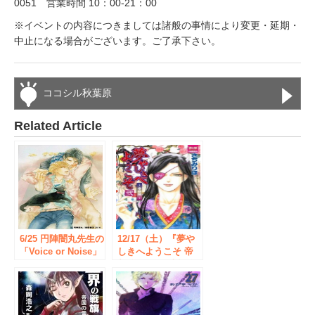
0051 営業時間 10：00-21：00
※イベントの内容につきましては諸般の事情により変更・延期・
中止になる場合がございます。ご了承下さい。
ココシル秋葉原
Related Article
6/25 円陣闇丸先生の
12/17（土）『夢や
「Voice or Noise」
しきへようこそ 帝
メモリアルBOOK発
都編 ２』 発売記念
売を記念して秋葉
さちみりほ先生サイ
原・書泉ブックタワ
ン会 開催！
ーにてスペシャルサ
イン会開催！