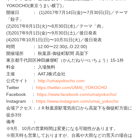
YOKOCHO(東京うまい横丁)」
開催日 ： (1)2017年7月14日(金)〜7月30日(日)／テーマ
「餃子」
(2)2017年8月1日(火)〜8月30日(水)／テーマ「肉」
(3)2017年9月1日(金)〜9月30日(土)／後日発表
(4)2017年10月1日(日)〜10月31日(火)／後日発表
時間 ： 12:00〜22:30(L.O.22:00)
開催場所 ： 秋葉原-御徒町駅間 高架下
東京都千代田区神田練塀町（かんだねりべいちょう）15-1外
料金 ： 入場無料
主催 ： AATJ株式会社
公式サイト ：
http://umaiyokocho.com
Twitter ：
https://twitter.com/UMAI_YOKOCHO
Facebook ：
https://www.facebook.com/umaiyokocho/
Instagram ：
https://www.instagram.com/umai_yokocho
会場アクセス：ＪＲ秋葉原駅電気街口から高架下を御徒町方面に
徒歩3分
備考 ：
※9月、10月の営業時間は変更になる可能性があります。
※雨天時も営業しておりますが、台風や大雨などの荒天の場合は