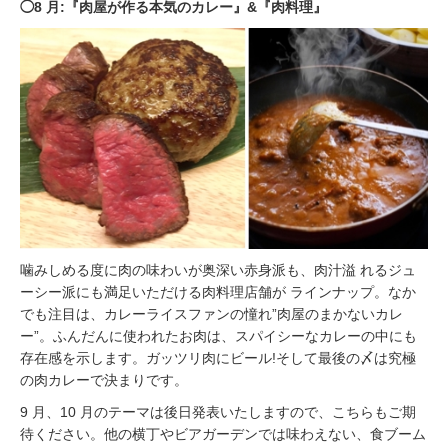
◯8 月:『肉屋が作る本気のカレー』&『肉料理』
噛みしめる度に肉の味わいが奥深い赤身派も、肉汁溢 れるジュ
ーシー派にも満足いただける肉料理店舗が ラインナップ。なか
でも注目は、カレーライスファンの憧れ”肉屋のまかないカレ
ー”。ふんだんに使われたお肉は、スパイシーなカレーの中にも
存在感を示します。ガッツリ肉にビール!そして最後の〆は究極
の肉カレーで決まりです。
9 月、10 月のテーマは後日発表いたしますので、こちらもご期
待ください。他の横丁やビアガーデンでは味わえない、食ブーム