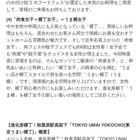
の火付け役”2 大フードフェス”が選定した本気のお料理をご用意
して、皆様のご来場をお待ちしております。
(4)「肉食女子＋横丁女子」＝うま横女子
今や女性や外国人にも人気となっている「横丁」。美味しいお料
理はもちろん、居合わせたお客さん同士で気軽にお酒を交わすア
ットホームな雰囲気が魅力です。そして近年右肩上がりの「肉食
女子」。肉フェスや餃子フェスでも約6割は女性客！女子会で
も”肉屋”や”餃子屋”をチョイスする女性が増えました。今回秋葉
原に登場するのは、そんなガッツリご飯派の「肉食女子」と、和
気あいあいと乾杯したい「横丁女子」の両者の心を掴む、”うま
い店が横丁スタイルで肩を並べる空間”「うまい横丁（うま
横）」です。清潔感のある空間を作り上げていますので、女性
や、横丁初心者の方にもお楽しみいただけます。進化形横丁「う
ま横」を横丁女子の新しい集いの場所としてご注目ください。
【進化形横丁！秋葉原駅高架下「TOKYO UMAI YOKOCHO(東
京うまい横丁)」概要】
イベント名称： 進化形横丁！秋葉原駅高架下「TOKYO UMAI