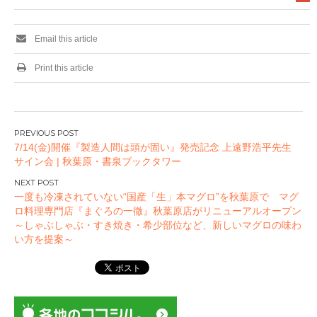
Email this article
Print this article
投
7/14(金)開催『製造人間は頭が固い』発売記念 上遠野浩平先生
稿
サイン会 | 秋葉原・書泉ブックタワー
ナ
ビ
一度も冷凍されていない“国産「生」本マグロ”を秋葉原で マグ
ゲ
ロ料理専門店『まぐろの一徹』秋葉原店がリニューアルオープン
ー
～しゃぶしゃぶ・すき焼き・希少部位など、新しいマグロの味わ
い方を提案～
シ
ョ
ン