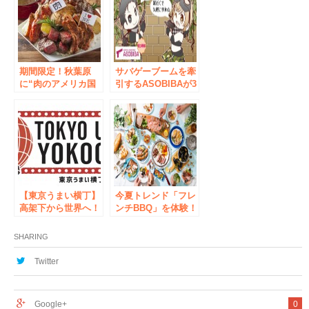
ぼ毎日ステージ」開
催！
期間限定！秋葉原
サバゲーブームを牽
に“肉のアメリカ国
引するASOBIBAが3
防総省”を建設！？
周年！総利用者15万
総重量2.9kgの「カ
人突破！期間限定！
レー」早食いキャン
3周年記念企画「み
ペーン7月1日実施
んなでサバゲーやろ
うキャンペーン」を
開催 ～期間中は
ASOBIBA全店で
「ハンドガン
【東京うまい横丁】
25％OFF＆友人連れ
今夏トレンド「フレ
高架下から世界へ！
で2回目無料！」～
ンチBBQ」を体験！
絶品肉料理とカレー
REALBBQ×ベルキ
を堪能あれ！
ューブ 期間限定
SHARING
「フレンチBBQ」メ
ニューをご提供
Twitter
Google+
0