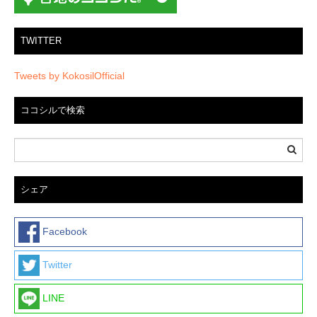
TWITTER
Tweets by KokosilOfficial
ココシルで検索
シェア
Facebook
Twitter
LINE