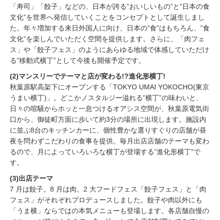
「寿司」「餃子」などの、日本が誇る”おいしいもの”と”日本の食
文化”を世界へ発信していくことをコンセプトとして誕生しまし
た。年々増加する来日外国人に向け、日本の”食”はもちろん、”食
文化”を楽しんでいただく空間を提供します。さらに、「肉フェ
ス」や「餃子フェス」のようにあらゆる地域で体感していただけ
る”移動式横丁”として今後も開催予定です。
(2)マンスリーでテーマと店が変わる!?進化形横丁!
秋葉原駅高架下にオープンする「TOKYO UMAI YOKOCHO(東京
うまい横丁)」。どこかノスタルジー溢れる”横丁”の味わいと、
日々の喧騒からホッと一息つけるオアシス空間が、秋葉原電気街
口から、御徒町方面に歩いて約3分の場所に出現します。施設内
に並ぶ8台のキッチンカーに、個性豊かな選りすぐりの店舗が昼
夜を問わずこだわりの食事を提供。毎月出店店舗のテーマも変わ
るので、月によっていろいろな横丁が登場する”進化形横丁”で
す。
(3)出店テーマ
7 月は餃子。8 月は肉。2 大フードフェス「餃子フェス」と「肉
フェス」がそれぞれプロデュースしました。餃子や肉以外にも
「うま横」ならではの本気メニューも登場します。各店舗自慢の