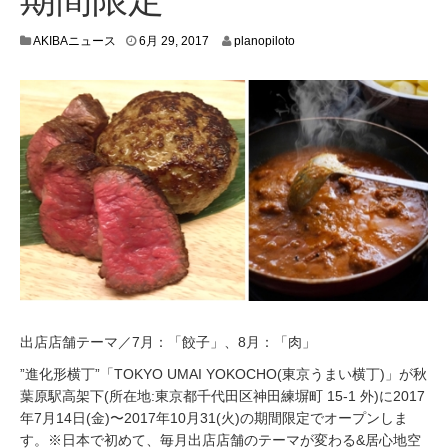
6
AKIBAニュース
6月 29, 2017
planopiloto
月
2
8
,
2
0
1
7
出店店舗テーマ／7月：「餃子」、8月：「肉」
”進化形横丁”「TOKYO UMAI YOKOCHO(東京うまい横丁)」が秋
葉原駅高架下(所在地:東京都千代田区神田練塀町 15-1 外)に2017
年7月14日(金)〜2017年10月31(火)の期間限定でオープンしま
す。※日本で初めて、毎月出店店舗のテーマが変わる&居心地空