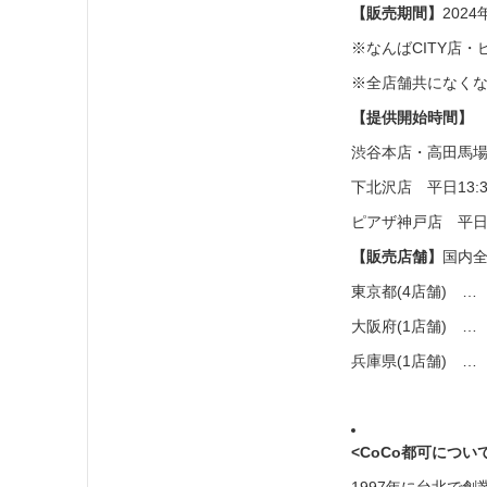
【販売期間】
2024
※なんばCITY店・
※全店舗共になく
【提供開始時間】
渋谷本店・高田馬場店
下北沢店 平日13:30
ピアザ神戸店 平日14
【販売店舗】
国内全
東京都(4店舗) 
大阪府(1店舗) …
兵庫県(1店舗) 
<CoCo都可につい
1997年に台北で創