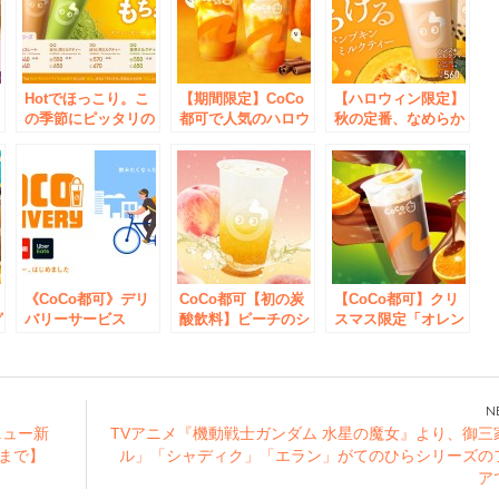
Hotでほっこり。こ
【期間限定】CoCo
【ハロウィン限定】
な
の季節にピッタリの
都可で人気のハロウ
秋の定番、なめらか
『QQ(芋圓)シリー
ィンメニューが今年
食感のパンプキンド
ズ』にチョコレー
も復刻！
リンクが登場！
ト・ほうじ茶・抹茶
の3種類が仲間入
り！
《CoCo都可》デリ
CoCo都可【初の炭
【CoCo都可】クリ
グ
バリーサービス
酸飲料】ピーチのシ
スマス限定「オレン
！
「Uber Eats」「出
ャキシャキ食感にシ
ジショコラ」12月9
前館」を導入！
ュワっと爽快な「ピ
日より新登場！
ーチソーダ」新発売
ニュー新
TVアニメ『機動戦士ガンダム 水星の魔女』より、御三
1まで】
ル」「シャディク」「エラン」がてのひらシリーズの
ア