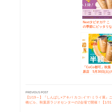
Nextタピオカ!? こ
の季節にピッタリ
『QQ(芋圓)シリー
ズ』が登場！
「CoCo都可」秋葉
原店 5月30日(土)
ランドオープン！
投
【1/19～】『しんばし×アキバ カコ↓イマ↑ミライ展』
稿
橋ビル、秋葉原ラジオセンターの2会場で開催！【1/3
ナ