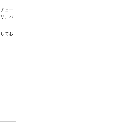
ドチェー
パリ、バ
りしてお