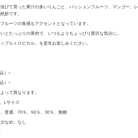
り浴びて育った果汁の多いりんごと、パッションフルーツ、マンゴー、
が絶妙です。
ンフルーツの食感もアクセントとなっています。
わいとたっぷりの果肉で、いつもよりちょっぴり贅沢な気分に。
アップルトロピカル」を是非お楽しみください。
税込）~
税込）~
によって異なります。
、Lサイズ
、普通、70％、50％、30％、無糖
、少なめ、なし
能