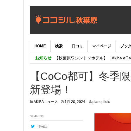
HOME
検索
口コミ
マイページ
ブッ
【重要：9月5日（火）22時】ココシル
お知らせ
【秋葉原ワシントンホテル】「Akiba eGam
「いま、困っている店舗の皆様を応援さ
【CoCo都可】冬季
新登場！
1
AKIBAニュース
1月 20, 2024
planopiloto
月
1
SHARING
7
,
2
Twitter