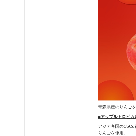
青森県産のりんご
■アップルトロピカ
アジア各国のCoC
りんごを使用。