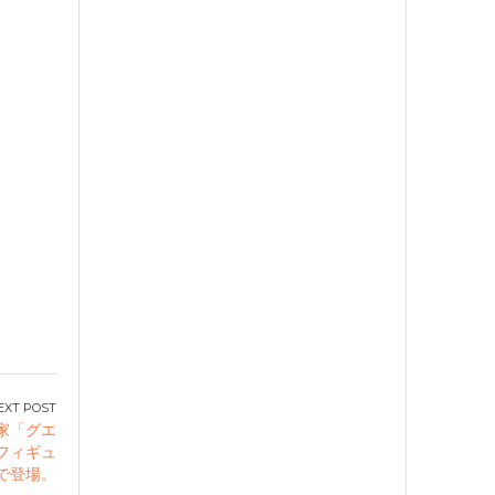
家「グエ
フィギュ
で登場。